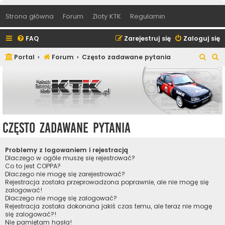
Strona główna
Forum
Zloty KTK
Regulamin
FAQ
Zarejestruj się
Zaloguj się
S
S
Portal
Forum
Często zadawane pytania
z
z
u
u
k
k
a
a
j
j
Często zadawane pytania
Problemy z logowaniem i rejestracją
Dlaczego w ogóle muszę się rejestrować?
Co to jest COPPA?
Dlaczego nie mogę się zarejestrować?
Rejestracja została przeprowadzona poprawnie, ale nie mogę się
zalogować!
Dlaczego nie mogę się zalogować?
Rejestracja została dokonana jakiś czas temu, ale teraz nie mogę
się zalogować?!
Nie pamiętam hasła!