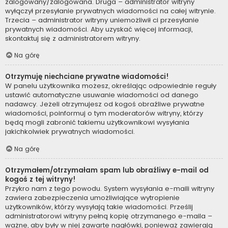
zalogowany/zalogowana. Druga – administrator witryny
wyłączył przesyłanie prywatnych wiadomości na całej witrynie.
Trzecia – administrator witryny uniemożliwił ci przesyłanie
prywatnych wiadomości. Aby uzyskać więcej informacji,
skontaktuj się z administratorem witryny.
Na górę
Otrzymuję niechciane prywatne wiadomości!
W panelu użytkownika możesz, określając odpowiednie reguły
ustawić automatyczne usuwanie wiadomości od danego
nadawcy. Jeżeli otrzymujesz od kogoś obraźliwe prywatne
wiadomości, poinformuj o tym moderatorów witryny, którzy
będą mogli zabronić takiemu użytkownikowi wysyłania
jakichkolwiek prywatnych wiadomości.
Na górę
Otrzymałem/otrzymałam spam lub obraźliwy e-mail od
kogoś z tej witryny!
Przykro nam z tego powodu. System wysyłania e-maili witryny
zawiera zabezpieczenia umożliwiające wytropienie
użytkowników, którzy wysyłają takie wiadomości. Prześlij
administratorowi witryny pełną kopię otrzymanego e-maila –
ważne, aby były w niej zawarte nagłówki, ponieważ zawierają