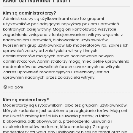
Rangi użytkownika i grupy
Kim są administratorzy?
Administratorzy są użytkownikami albo też grupami
użytkowników posiadającymi najwyższy poziom uprawnień
kontrolnych całej witryny. Mogą oni kontrolować wszystkie
zagadnienia związane z funkcjonowaniem witryny włącznie z
nadawaniem uprawnień, blokowaniem użytkowników,
tworzeniem grup użytkowników lub moderatorów itp. Zakres ich
uprawnień zależy od założyciela witryny i innych
administratorów mających prawo nominowania nowych
administratorów. Administratorzy mogą mieć pełne uprawnienia
moderatorów na wszystkich forach utworzonych na witrynie.
Zakres uprawnień moderacyjnych uzależniony jest od
uprawnień nadanych przez założyciela witryny.
Na górę
Kim są moderatorzy?
Moderatorzy są użytkownikami albo też grupami użytkowników,
których zadaniem jest codzienne przeglądanie forów. Mają oni
możliwość zmiany treści lub usuwania postów, a także
blokowania, odblokowywania, przenoszenia, usuwania i
dzielenia tematów na forum, które moderują. Z reguły
moderatorzy czuwają, aby użytkownicy pisali na temat oraz nie