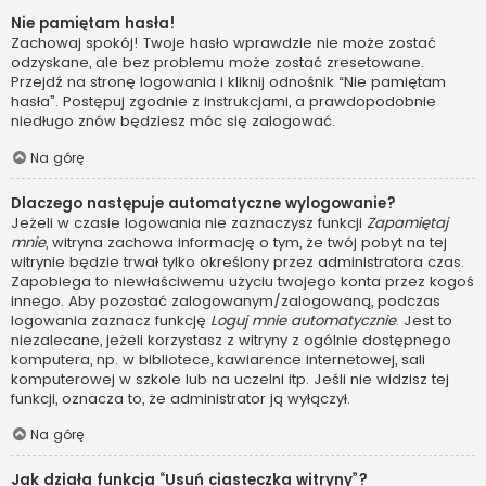
Nie pamiętam hasła!
Zachowaj spokój! Twoje hasło wprawdzie nie może zostać
odzyskane, ale bez problemu może zostać zresetowane.
Przejdź na stronę logowania i kliknij odnośnik “Nie pamiętam
hasła”. Postępuj zgodnie z instrukcjami, a prawdopodobnie
niedługo znów będziesz móc się zalogować.
Na górę
Dlaczego następuje automatyczne wylogowanie?
Jeżeli w czasie logowania nie zaznaczysz funkcji
Zapamiętaj
mnie
, witryna zachowa informację o tym, że twój pobyt na tej
witrynie będzie trwał tylko określony przez administratora czas.
Zapobiega to niewłaściwemu użyciu twojego konta przez kogoś
innego. Aby pozostać zalogowanym/zalogowaną, podczas
logowania zaznacz funkcję
Loguj mnie automatycznie
. Jest to
niezalecane, jeżeli korzystasz z witryny z ogólnie dostępnego
komputera, np. w bibliotece, kawiarence internetowej, sali
komputerowej w szkole lub na uczelni itp. Jeśli nie widzisz tej
funkcji, oznacza to, że administrator ją wyłączył.
Na górę
Jak działa funkcja “Usuń ciasteczka witryny”?