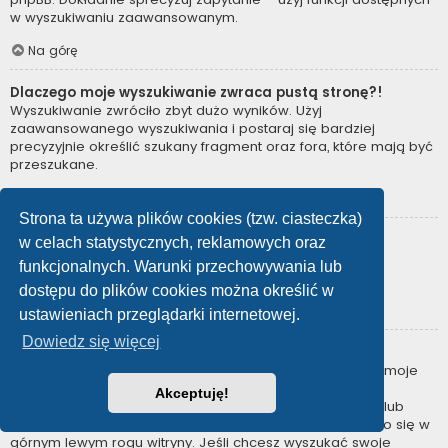
w wyszukiwaniu zaawansowanym.
Na górę
Dlaczego moje wyszukiwanie zwraca pustą stronę?!
Wyszukiwanie zwróciło zbyt dużo wyników. Użyj
zaawansowanego wyszukiwania i postaraj się bardziej
precyzyjnie określić szukany fragment oraz fora, które mają być
przeszukane.
Na górę
Strona ta używa plików cookies (tzw. ciasteczka)
Jak można wyszukać użytkowników?
w celach statystycznych, reklamowych oraz
Przejdź na stronę “Użytkownicy” i kliknij odnośnik “Znajdź
funkcjonalnych. Warunki przechowywania lub
użytkownika”.
dostępu do plików cookies można określić w
Na górę
ustawieniach przeglądarki internetowej.
Dowiedz się więcej
W jaki sposób można znaleźć swoje posty i tematy?
Swoje posty można znaleźć, klikając odnośnik “Wyświetl moje
posty” znajdujący się w panelu zarządzania kontem lub
Akceptuję!
odnośnik “Posty użytkownika” na stronie swojego profilu lub
wybierając „Twoje posty” z menu „Więcej…” znajdującego się w
górnym lewym rogu witryny. Jeśli chcesz wyszukać swoje