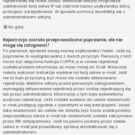
rejestrowały się nowe osoby. Właściciel witryny mógł także
zablokować twój adres IP lub zabronił nazwy użytkownika, którą
próbujesz zarejestrować. W sprawie pomocy skontaktuj się z
administratorem witryny.
Na górę
Rejestracja została przeprowadzona poprawnie, ale nie
mogę się zalogować!
Po pierwsze, sprawdź swoją nazwę użytkownika i hasło. Jeśli są
poprawne, to wystąpiła jedna z dwóch przyczyn. Pierwszą z nich
może być włączona funkcja COPPA, a w czasie rejestracji
została podana informacja, że masz mniej niż 13 lat. Wówczas
należy wykonać instrukcje wysłane na twój adres e-mail. Jeśli
nie to było przyczyną, być może nie została aktywowana
rejestracja. Niektóre witryny przed pierwszym zalogowaniem
wymagają aktywowania rejestracji przez osobę rejestrującą się
lub przez administratora. Informacja o tym była wyświetlona
podczas rejestracji. Jeśli została wysłana do ciebie wiadomość
e-mail, postępuj zgodnie z zawartymi w niej instrukcjami. Jeżeli
taka wiadomość do ciebie nie dotarła, być może został podany
nieprawidłowy adres e-mail lub wiadomość została zatrzymana
przez filtr antyspamowy. Jeśli na pewno podany przez ciebie
adres e-mail jest prawidłowy, spróbuj skontaktować się z
administratorem.