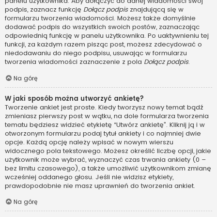
panelu użytkownika. Aby dołączyć do danej wiadomości swój
podpis, zaznacz funkcję
Dołącz podpis
znajdującą się w
formularzu tworzenia wiadomości. Możesz także domyślnie
dodawać podpis do wszystkich swoich postów, zaznaczając
odpowiednią funkcję w panelu użytkownika. Po uaktywnieniu tej
funkcji, za każdym razem pisząc post, możesz zdecydować o
niedodawaniu do niego podpisu, usuwając w formularzu
tworzenia wiadomości zaznaczenie z pola
Dołącz podpis
.
Na górę
W jaki sposób można utworzyć ankietę?
Tworzenie ankiet jest proste. Kiedy tworzysz nowy temat bądź
zmieniasz pierwszy post w wątku, na dole formularza tworzenia
tematu będziesz widzieć etykietę “Utwórz ankietę”. Kliknij ją i w
otworzonym formularzu podaj tytuł ankiety i co najmniej dwie
opcje. Każdą opcję należy wpisać w nowym wierszu
widocznego pola tekstowego. Możesz określić liczbę opcji, jakie
użytkownik może wybrać, wyznaczyć czas trwania ankiety (0 –
bez limitu czasowego), a także umożliwić użytkownikom zmianę
wcześniej oddanego głosu. Jeśli nie widzisz etykiety,
prawdopodobnie nie masz uprawnień do tworzenia ankiet.
Na górę