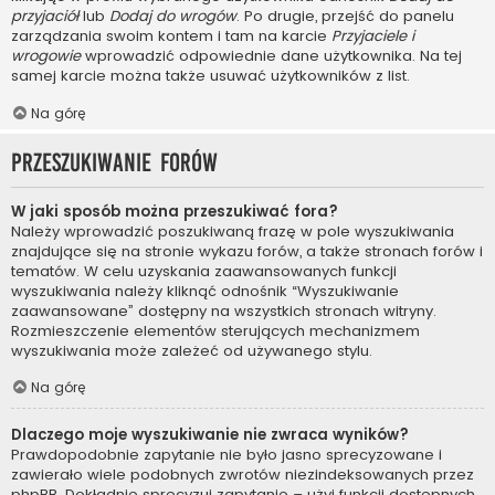
przyjaciół
lub
Dodaj do wrogów
. Po drugie, przejść do panelu
zarządzania swoim kontem i tam na karcie
Przyjaciele i
wrogowie
wprowadzić odpowiednie dane użytkownika. Na tej
samej karcie można także usuwać użytkowników z list.
Na górę
Przeszukiwanie forów
W jaki sposób można przeszukiwać fora?
Należy wprowadzić poszukiwaną frazę w pole wyszukiwania
znajdujące się na stronie wykazu forów, a także stronach forów i
tematów. W celu uzyskania zaawansowanych funkcji
wyszukiwania należy kliknąć odnośnik “Wyszukiwanie
zaawansowane” dostępny na wszystkich stronach witryny.
Rozmieszczenie elementów sterujących mechanizmem
wyszukiwania może zależeć od używanego stylu.
Na górę
Dlaczego moje wyszukiwanie nie zwraca wyników?
Prawdopodobnie zapytanie nie było jasno sprecyzowane i
zawierało wiele podobnych zwrotów niezindeksowanych przez
phpBB. Dokładnie sprecyzuj zapytanie – użyj funkcji dostępnych