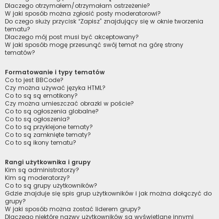
Dlaczego otrzymałem/otrzymałam ostrzeżenie?
W jaki sposób można zgłosić posty moderatorowi?
Do czego służy przycisk “Zapisz” znajdujący się w oknie tworzenia
tematu?
Dlaczego mój post musi być akceptowany?
W jaki sposób mogę przesunąć swój temat na górę strony
tematów?
Formatowanie i typy tematów
Co to jest BBCode?
Czy można używać języka HTML?
Co to są są emotikony?
Czy można umieszczać obrazki w poście?
Co to są ogłoszenia globalne?
Co to są ogłoszenia?
Co to są przyklejone tematy?
Co to są zamknięte tematy?
Co to są ikony tematu?
Rangi użytkownika i grupy
Kim są administratorzy?
Kim są moderatorzy?
Co to są grupy użytkowników?
Gdzie znajduje się spis grup użytkowników i jak można dołączyć do
grupy?
W jaki sposób można zostać liderem grupy?
Dlaczego niektóre nazwy użytkowników są wyświetlane innymi