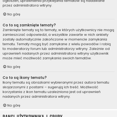
ogłoszeń, uprawnienia przyklejania tematów są nadawane
przez administratora witryny.
Na górę
Co to są zamknięte tematy?
Zamknięte tematy są to tematy, w których użytkownicy nie mogą
zamieszczać odpowiedzi, a wszystkie zawarte w nich ankiety
zostały automatycznie zakończone w momencie zamykania
tematu. Tematy mogą być zamykane z wielu powodów i robią
to moderatorzy forum lub administratorzy witryny. Zależnie od
uprawnień nadanych przez administratora witryny użytkownik
może mieć możliwość zamykania swoich tematów.
Na górę
Co to są ikony tematu?
Ikony tematu są obrazkami wybieranymi przez autora tematu
skojarzonymi z postami – sugerują ich treść. Możliwość
korzystania z ikon tematu uzależniona jest od uprawnień
nadanych przez administratora witryny.
Na górę