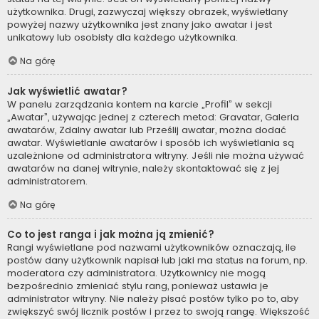
użytkownika. Drugi, zazwyczaj większy obrazek, wyświetlany
powyżej nazwy użytkownika jest znany jako awatar i jest
unikatowy lub osobisty dla każdego użytkownika.
Na górę
Jak wyświetlić awatar?
W panelu zarządzania kontem na karcie „Profil” w sekcji
„Awatar”, używając jednej z czterech metod: Gravatar, Galeria
awatarów, Zdalny awatar lub Prześlij awatar, można dodać
awatar. Wyświetlanie awatarów i sposób ich wyświetlania są
uzależnione od administratora witryny. Jeśli nie można używać
awatarów na danej witrynie, należy skontaktować się z jej
administratorem.
Na górę
Co to jest ranga i jak można ją zmienić?
Rangi wyświetlane pod nazwami użytkowników oznaczają, ile
postów dany użytkownik napisał lub jaki ma status na forum, np.
moderatora czy administratora. Użytkownicy nie mogą
bezpośrednio zmieniać stylu rang, ponieważ ustawia je
administrator witryny. Nie należy pisać postów tylko po to, aby
zwiększyć swój licznik postów i przez to swoją rangę. Większość