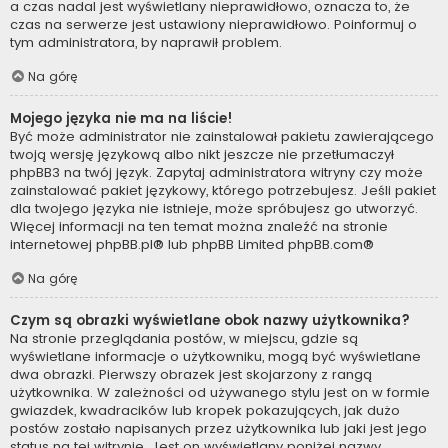
a czas nadal jest wyświetlany nieprawidłowo, oznacza to, że
czas na serwerze jest ustawiony nieprawidłowo. Poinformuj o
tym administratora, by naprawił problem.
Na górę
Mojego języka nie ma na liście!
Być może administrator nie zainstalował pakietu zawierającego
twoją wersję językową albo nikt jeszcze nie przetłumaczył
phpBB3 na twój język. Zapytaj administratora witryny czy może
zainstalować pakiet językowy, którego potrzebujesz. Jeśli pakiet
dla twojego języka nie istnieje, może spróbujesz go utworzyć.
Więcej informacji na ten temat można znaleźć na stronie
internetowej
phpBB.pl
® lub phpBB Limited
phpBB.com
®
Na górę
Czym są obrazki wyświetlane obok nazwy użytkownika?
Na stronie przeglądania postów, w miejscu, gdzie są
wyświetlane informacje o użytkowniku, mogą być wyświetlane
dwa obrazki. Pierwszy obrazek jest skojarzony z rangą
użytkownika. W zależności od używanego stylu jest on w formie
gwiazdek, kwadracików lub kropek pokazujących, jak dużo
postów zostało napisanych przez użytkownika lub jaki jest jego
status na tej witrynie. Jest on wyświetlany poniżej nazwy