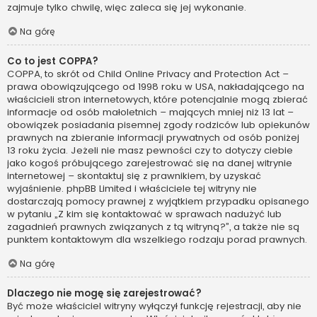
zajmuje tylko chwilę, więc zaleca się jej wykonanie.
Na górę
Co to jest COPPA?
COPPA, to skrót od Child Online Privacy and Protection Act –
prawa obowiązującego od 1998 roku w USA, nakładającego na
właścicieli stron internetowych, które potencjalnie mogą zbierać
informacje od osób małoletnich – mających mniej niż 13 lat –
obowiązek posiadania pisemnej zgody rodziców lub opiekunów
prawnych na zbieranie informacji prywatnych od osób poniżej
13 roku życia. Jeżeli nie masz pewności czy to dotyczy ciebie
jako kogoś próbującego zarejestrować się na danej witrynie
internetowej – skontaktuj się z prawnikiem, by uzyskać
wyjaśnienie. phpBB Limited i właściciele tej witryny nie
dostarczają pomocy prawnej z wyjątkiem przypadku opisanego
w pytaniu „Z kim się kontaktować w sprawach nadużyć lub
zagadnień prawnych związanych z tą witryną?”, a także nie są
punktem kontaktowym dla wszelkiego rodzaju porad prawnych.
Na górę
Dlaczego nie mogę się zarejestrować?
Być może właściciel witryny wyłączył funkcję rejestracji, aby nie