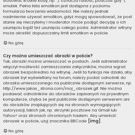
stosować krótkie kody, np. :) oznacza radość, podczas gdy :(
smutek. Pełna lista emotikon jest dostępna z poziomu
formularza tworzenia wiadomości. Nie należy jednak
nadmiernie używać emotikon, gdyż mogą spowodować, że post
stanie się nieczytelny i moderator może podjąć decyzję o ich
usunięciu bądź też usunięciu całego posta. Administrator witryny
może określić dopuszczalny limit emotikon w poście.
Na górę
Czy można umieszczać obrazki w poście?
Tak, obrazki można umieszczać w postach. Jeśli administrator
włączył możliwość zamieszczania załączników, można wgrać
obrazek bezpośrednio na witrynę. Jeśli ta funkcja nie działa, aby
obrazek był wyświetlany na forum, należy podać odnośnik do
obrazka umieszczonego na publicznie dostępnym serwerze, np.
http://www.jakas_strona.com/moj_obrazek.gif. Nie można
podawać odnośników do obrazków zapisanych na prywatnym
komputerze, chyba że jest publicznie dostępnym serwerem ani
do obrazków znajdujących się na stronach wymagających
autoryzacji, takich jak, np. skrzynki pocztowe na Gmail lub
Yahoo! oraz stronach chronionych hasłem. Aby umieścić
obrazek w poście, użyj znacznika BBCode
[img]
.
Na górę