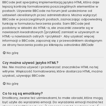
BBCode jest specjalną implementacją języka HTML, która daje
lepszą kontrolę formatowania poszczególnych elementów w
postach. Używanie BBCode na forum jest uzależnione od
ustawień określanych przez administratora. Można wyłączyć
BBCode w poszczególnych postach, zaznaczając odpowiednią
funkcję w formularzu tworzenia posta. Sam BBCode jest
podobny w składni do HTML-a, ale znaczniki zawarte są w
nawiasach kwadratowych [przykład] zamiast w używanych w
HTML-u nawiasach ostrych <przykład>. Aby uzyskać więcej
informacji o BBCode, zapoznaj się z przewodnikiem dostępnym
ze strony tworzenia posta po kliknięciu odnośnika
BBCode
.
Na górę
Czy można używać języka HTML?
Nie. Nie można używać i przetwarzać znaczników HTML na tej
witrynie. Większość formatowania, które dostarcza HTML, można
uzyskać, używając BBCode.
Na górę
Co to są są emotikony?
Emotikony, zwane też uśmieszkami, to małe obrazki, które mogą
być użyte do wyrażania emocji. Do wyrażania emocji można też