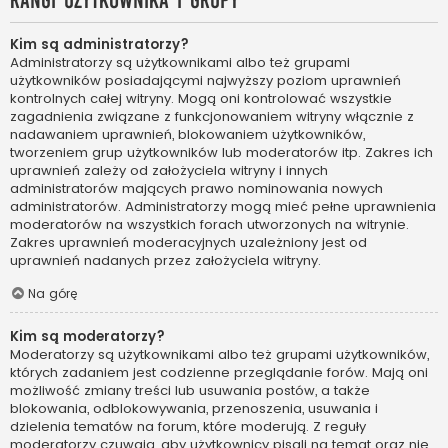
Rangi użytkownika i grupy
Kim są administratorzy?
Administratorzy są użytkownikami albo też grupami
użytkowników posiadającymi najwyższy poziom uprawnień
kontrolnych całej witryny. Mogą oni kontrolować wszystkie
zagadnienia związane z funkcjonowaniem witryny włącznie z
nadawaniem uprawnień, blokowaniem użytkowników,
tworzeniem grup użytkowników lub moderatorów itp. Zakres ich
uprawnień zależy od założyciela witryny i innych
administratorów mających prawo nominowania nowych
administratorów. Administratorzy mogą mieć pełne uprawnienia
moderatorów na wszystkich forach utworzonych na witrynie.
Zakres uprawnień moderacyjnych uzależniony jest od
uprawnień nadanych przez założyciela witryny.
Na górę
Kim są moderatorzy?
Moderatorzy są użytkownikami albo też grupami użytkowników,
których zadaniem jest codzienne przeglądanie forów. Mają oni
możliwość zmiany treści lub usuwania postów, a także
blokowania, odblokowywania, przenoszenia, usuwania i
dzielenia tematów na forum, które moderują. Z reguły
moderatorzy czuwają, aby użytkownicy pisali na temat oraz nie