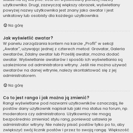
użytkownika. Drugi, zazwyczaj większy obrazek, wyświetlany
powyżej nazwy użytkownika jest znany jako awatar i jest
unikatowy lub osobisty dla każdego użytkownika.
Na górę
Jak wyświetlić awatar?
W panelu zarządzania kontem na karcie „Profil” w sekcji
„Awatar”, używając jednej z czterech metod: Gravatar, Galeria
awatarów, Zdalny awatar lub Prześlij awatar, można dodać
awatar. Wyświetlanie awatarów i sposób ich wyświetlania są
uzależnione od administratora witryny. Jeśli nie można używać
awatarów na danej witrynie, należy skontaktować się z jej
administratorem.
Na górę
Co to jest ranga i jak można ją zmienić?
Rangi wyświetlane pod nazwami użytkowników oznaczają, ile
postów dany użytkownik napisał lub jaki ma status na forum, np.
moderatora czy administratora. Użytkownicy nie mogą
bezpośrednio zmieniać stylu rang, ponieważ ustawia je
administrator witryny. Nie należy pisać postów tylko po to, aby
zwiększyć swój licznik postów i przez to swoją rangę. Większość