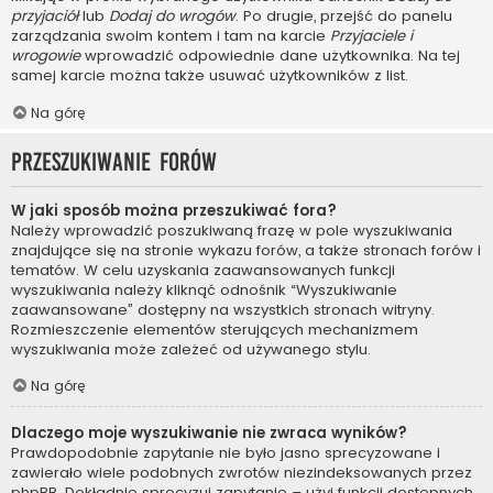
przyjaciół
lub
Dodaj do wrogów
. Po drugie, przejść do panelu
zarządzania swoim kontem i tam na karcie
Przyjaciele i
wrogowie
wprowadzić odpowiednie dane użytkownika. Na tej
samej karcie można także usuwać użytkowników z list.
Na górę
Przeszukiwanie forów
W jaki sposób można przeszukiwać fora?
Należy wprowadzić poszukiwaną frazę w pole wyszukiwania
znajdujące się na stronie wykazu forów, a także stronach forów i
tematów. W celu uzyskania zaawansowanych funkcji
wyszukiwania należy kliknąć odnośnik “Wyszukiwanie
zaawansowane” dostępny na wszystkich stronach witryny.
Rozmieszczenie elementów sterujących mechanizmem
wyszukiwania może zależeć od używanego stylu.
Na górę
Dlaczego moje wyszukiwanie nie zwraca wyników?
Prawdopodobnie zapytanie nie było jasno sprecyzowane i
zawierało wiele podobnych zwrotów niezindeksowanych przez
phpBB. Dokładnie sprecyzuj zapytanie – użyj funkcji dostępnych