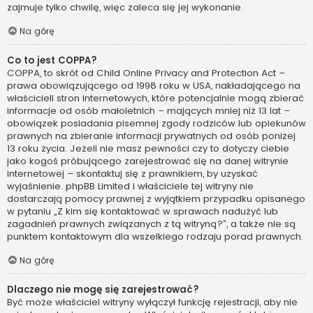
zajmuje tylko chwilę, więc zaleca się jej wykonanie.
Na górę
Co to jest COPPA?
COPPA, to skrót od Child Online Privacy and Protection Act –
prawa obowiązującego od 1998 roku w USA, nakładającego na
właścicieli stron internetowych, które potencjalnie mogą zbierać
informacje od osób małoletnich – mających mniej niż 13 lat –
obowiązek posiadania pisemnej zgody rodziców lub opiekunów
prawnych na zbieranie informacji prywatnych od osób poniżej
13 roku życia. Jeżeli nie masz pewności czy to dotyczy ciebie
jako kogoś próbującego zarejestrować się na danej witrynie
internetowej – skontaktuj się z prawnikiem, by uzyskać
wyjaśnienie. phpBB Limited i właściciele tej witryny nie
dostarczają pomocy prawnej z wyjątkiem przypadku opisanego
w pytaniu „Z kim się kontaktować w sprawach nadużyć lub
zagadnień prawnych związanych z tą witryną?”, a także nie są
punktem kontaktowym dla wszelkiego rodzaju porad prawnych.
Na górę
Dlaczego nie mogę się zarejestrować?
Być może właściciel witryny wyłączył funkcję rejestracji, aby nie