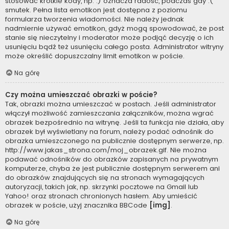
stosować krótkie kody, np. :) oznacza radość, podczas gdy :(
smutek. Pełna lista emotikon jest dostępna z poziomu
formularza tworzenia wiadomości. Nie należy jednak
nadmiernie używać emotikon, gdyż mogą spowodować, że post
stanie się nieczytelny i moderator może podjąć decyzję o ich
usunięciu bądź też usunięciu całego posta. Administrator witryny
może określić dopuszczalny limit emotikon w poście.
Na górę
Czy można umieszczać obrazki w poście?
Tak, obrazki można umieszczać w postach. Jeśli administrator
włączył możliwość zamieszczania załączników, można wgrać
obrazek bezpośrednio na witrynę. Jeśli ta funkcja nie działa, aby
obrazek był wyświetlany na forum, należy podać odnośnik do
obrazka umieszczonego na publicznie dostępnym serwerze, np.
http://www.jakas_strona.com/moj_obrazek.gif. Nie można
podawać odnośników do obrazków zapisanych na prywatnym
komputerze, chyba że jest publicznie dostępnym serwerem ani
do obrazków znajdujących się na stronach wymagających
autoryzacji, takich jak, np. skrzynki pocztowe na Gmail lub
Yahoo! oraz stronach chronionych hasłem. Aby umieścić
obrazek w poście, użyj znacznika BBCode
[img]
.
Na górę