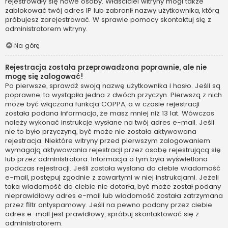
rejestrowały się nowe osoby. Właściciel witryny mógł także
zablokować twój adres IP lub zabronił nazwy użytkownika, którą
próbujesz zarejestrować. W sprawie pomocy skontaktuj się z
administratorem witryny.
Na górę
Rejestracja została przeprowadzona poprawnie, ale nie
mogę się zalogować!
Po pierwsze, sprawdź swoją nazwę użytkownika i hasło. Jeśli są
poprawne, to wystąpiła jedna z dwóch przyczyn. Pierwszą z nich
może być włączona funkcja COPPA, a w czasie rejestracji
została podana informacja, że masz mniej niż 13 lat. Wówczas
należy wykonać instrukcje wysłane na twój adres e-mail. Jeśli
nie to było przyczyną, być może nie została aktywowana
rejestracja. Niektóre witryny przed pierwszym zalogowaniem
wymagają aktywowania rejestracji przez osobę rejestrującą się
lub przez administratora. Informacja o tym była wyświetlona
podczas rejestracji. Jeśli została wysłana do ciebie wiadomość
e-mail, postępuj zgodnie z zawartymi w niej instrukcjami. Jeżeli
taka wiadomość do ciebie nie dotarła, być może został podany
nieprawidłowy adres e-mail lub wiadomość została zatrzymana
przez filtr antyspamowy. Jeśli na pewno podany przez ciebie
adres e-mail jest prawidłowy, spróbuj skontaktować się z
administratorem.