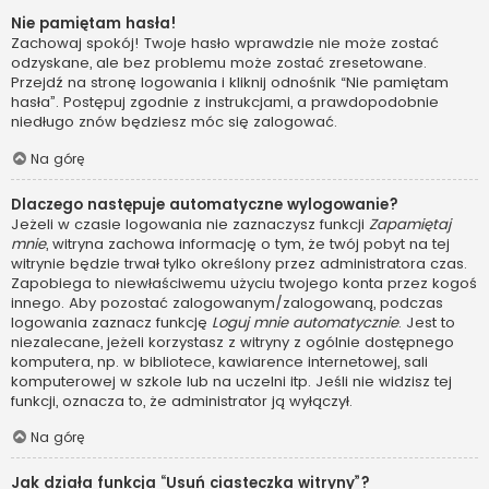
Nie pamiętam hasła!
Zachowaj spokój! Twoje hasło wprawdzie nie może zostać
odzyskane, ale bez problemu może zostać zresetowane.
Przejdź na stronę logowania i kliknij odnośnik “Nie pamiętam
hasła”. Postępuj zgodnie z instrukcjami, a prawdopodobnie
niedługo znów będziesz móc się zalogować.
Na górę
Dlaczego następuje automatyczne wylogowanie?
Jeżeli w czasie logowania nie zaznaczysz funkcji
Zapamiętaj
mnie
, witryna zachowa informację o tym, że twój pobyt na tej
witrynie będzie trwał tylko określony przez administratora czas.
Zapobiega to niewłaściwemu użyciu twojego konta przez kogoś
innego. Aby pozostać zalogowanym/zalogowaną, podczas
logowania zaznacz funkcję
Loguj mnie automatycznie
. Jest to
niezalecane, jeżeli korzystasz z witryny z ogólnie dostępnego
komputera, np. w bibliotece, kawiarence internetowej, sali
komputerowej w szkole lub na uczelni itp. Jeśli nie widzisz tej
funkcji, oznacza to, że administrator ją wyłączył.
Na górę
Jak działa funkcja “Usuń ciasteczka witryny”?