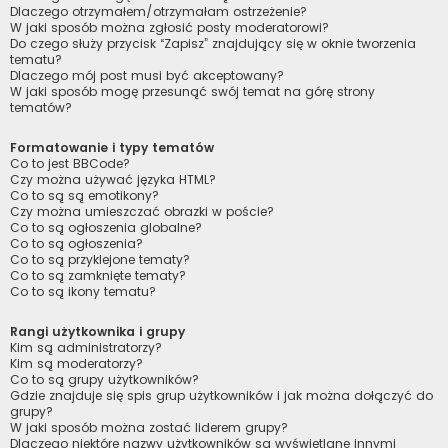
Dlaczego otrzymałem/otrzymałam ostrzeżenie?
W jaki sposób można zgłosić posty moderatorowi?
Do czego służy przycisk “Zapisz” znajdujący się w oknie tworzenia
tematu?
Dlaczego mój post musi być akceptowany?
W jaki sposób mogę przesunąć swój temat na górę strony
tematów?
Formatowanie i typy tematów
Co to jest BBCode?
Czy można używać języka HTML?
Co to są są emotikony?
Czy można umieszczać obrazki w poście?
Co to są ogłoszenia globalne?
Co to są ogłoszenia?
Co to są przyklejone tematy?
Co to są zamknięte tematy?
Co to są ikony tematu?
Rangi użytkownika i grupy
Kim są administratorzy?
Kim są moderatorzy?
Co to są grupy użytkowników?
Gdzie znajduje się spis grup użytkowników i jak można dołączyć do
grupy?
W jaki sposób można zostać liderem grupy?
Dlaczego niektóre nazwy użytkowników są wyświetlane innymi