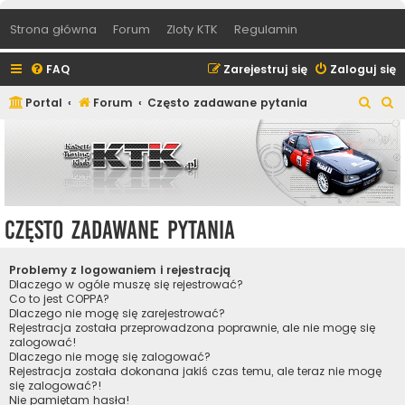
Strona główna
Forum
Zloty KTK
Regulamin
FAQ
Zarejestruj się
Zaloguj się
S
S
Portal
Forum
Często zadawane pytania
z
z
u
u
k
k
a
a
j
j
Często zadawane pytania
Problemy z logowaniem i rejestracją
Dlaczego w ogóle muszę się rejestrować?
Co to jest COPPA?
Dlaczego nie mogę się zarejestrować?
Rejestracja została przeprowadzona poprawnie, ale nie mogę się
zalogować!
Dlaczego nie mogę się zalogować?
Rejestracja została dokonana jakiś czas temu, ale teraz nie mogę
się zalogować?!
Nie pamiętam hasła!