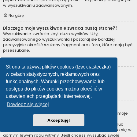
w wyszukiwaniu zaawansowanym.
Na górę
Dlaczego moje wyszukiwanie zwraca pustą stronę?!
Wyszukiwanie zwróciło zbyt dużo wyników. Użyj
zaawansowanego wyszukiwania i postaraj się bardziej
precyzyjnie określić szukany fragment oraz fora, które mają być
przeszukane.
Na górę
Strona ta używa plików cookies (tzw. ciasteczka)
Jak można wyszukać użytkowników?
w celach statystycznych, reklamowych oraz
Przejdź na stronę “Użytkownicy” i kliknij odnośnik “Znajdź
funkcjonalnych. Warunki przechowywania lub
użytkownika”.
dostępu do plików cookies można określić w
Na górę
ustawieniach przeglądarki internetowej.
Dowiedz się więcej
W jaki sposób można znaleźć swoje posty i tematy?
Swoje posty można znaleźć, klikając odnośnik “Wyświetl moje
posty” znajdujący się w panelu zarządzania kontem lub
Akceptuję!
odnośnik “Posty użytkownika” na stronie swojego profilu lub
wybierając „Twoje posty” z menu „Więcej…” znajdującego się w
górnym lewym rogu witryny. Jeśli chcesz wyszukać swoje