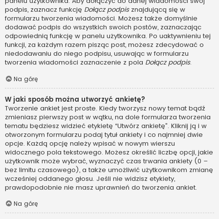
panelu użytkownika. Aby dołączyć do danej wiadomości swój
podpis, zaznacz funkcję
Dołącz podpis
znajdującą się w
formularzu tworzenia wiadomości. Możesz także domyślnie
dodawać podpis do wszystkich swoich postów, zaznaczając
odpowiednią funkcję w panelu użytkownika. Po uaktywnieniu tej
funkcji, za każdym razem pisząc post, możesz zdecydować o
niedodawaniu do niego podpisu, usuwając w formularzu
tworzenia wiadomości zaznaczenie z pola
Dołącz podpis
.
Na górę
W jaki sposób można utworzyć ankietę?
Tworzenie ankiet jest proste. Kiedy tworzysz nowy temat bądź
zmieniasz pierwszy post w wątku, na dole formularza tworzenia
tematu będziesz widzieć etykietę “Utwórz ankietę”. Kliknij ją i w
otworzonym formularzu podaj tytuł ankiety i co najmniej dwie
opcje. Każdą opcję należy wpisać w nowym wierszu
widocznego pola tekstowego. Możesz określić liczbę opcji, jakie
użytkownik może wybrać, wyznaczyć czas trwania ankiety (0 –
bez limitu czasowego), a także umożliwić użytkownikom zmianę
wcześniej oddanego głosu. Jeśli nie widzisz etykiety,
prawdopodobnie nie masz uprawnień do tworzenia ankiet.
Na górę