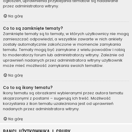
ogłoszeń, uprawnienia przyklejania tematów są nadawane
przez administratora witryny.
Na górę
Co to są zamknięte tematy?
Zamknięte tematy są to tematy, w których użytkownicy nie mogą
zamieszczać odpowiedzi, a wszystkie zawarte w nich ankiety
zostały automatycznie zakończone w momencie zamykania
tematu. Tematy mogą być zamykane z wielu powodów i robią
to moderatorzy forum lub administratorzy witryny. Zależnie od
uprawnień nadanych przez administratora witryny użytkownik
może mieć możliwość zamykania swoich tematów.
Na górę
Co to są ikony tematu?
Ikony tematu są obrazkami wybieranymi przez autora tematu
skojarzonymi z postami – sugerują ich treść. Możliwość
korzystania z ikon tematu uzależniona jest od uprawnień
nadanych przez administratora witryny.
Na górę