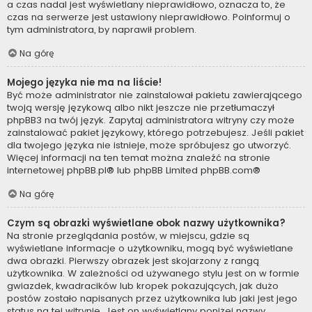
a czas nadal jest wyświetlany nieprawidłowo, oznacza to, że
czas na serwerze jest ustawiony nieprawidłowo. Poinformuj o
tym administratora, by naprawił problem.
Na górę
Mojego języka nie ma na liście!
Być może administrator nie zainstalował pakietu zawierającego
twoją wersję językową albo nikt jeszcze nie przetłumaczył
phpBB3 na twój język. Zapytaj administratora witryny czy może
zainstalować pakiet językowy, którego potrzebujesz. Jeśli pakiet
dla twojego języka nie istnieje, może spróbujesz go utworzyć.
Więcej informacji na ten temat można znaleźć na stronie
internetowej
phpBB.pl
® lub phpBB Limited
phpBB.com
®
Na górę
Czym są obrazki wyświetlane obok nazwy użytkownika?
Na stronie przeglądania postów, w miejscu, gdzie są
wyświetlane informacje o użytkowniku, mogą być wyświetlane
dwa obrazki. Pierwszy obrazek jest skojarzony z rangą
użytkownika. W zależności od używanego stylu jest on w formie
gwiazdek, kwadracików lub kropek pokazujących, jak dużo
postów zostało napisanych przez użytkownika lub jaki jest jego
status na tej witrynie. Jest on wyświetlany poniżej nazwy