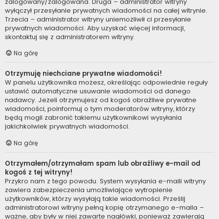
zalogowany/zalogowana. Druga – administrator witryny
wyłączył przesyłanie prywatnych wiadomości na całej witrynie.
Trzecia – administrator witryny uniemożliwił ci przesyłanie
prywatnych wiadomości. Aby uzyskać więcej informacji,
skontaktuj się z administratorem witryny.
Na górę
Otrzymuję niechciane prywatne wiadomości!
W panelu użytkownika możesz, określając odpowiednie reguły
ustawić automatyczne usuwanie wiadomości od danego
nadawcy. Jeżeli otrzymujesz od kogoś obraźliwe prywatne
wiadomości, poinformuj o tym moderatorów witryny, którzy
będą mogli zabronić takiemu użytkownikowi wysyłania
jakichkolwiek prywatnych wiadomości.
Na górę
Otrzymałem/otrzymałam spam lub obraźliwy e-mail od
kogoś z tej witryny!
Przykro nam z tego powodu. System wysyłania e-maili witryny
zawiera zabezpieczenia umożliwiające wytropienie
użytkowników, którzy wysyłają takie wiadomości. Prześlij
administratorowi witryny pełną kopię otrzymanego e-maila –
ważne, aby były w niej zawarte nagłówki, ponieważ zawierają