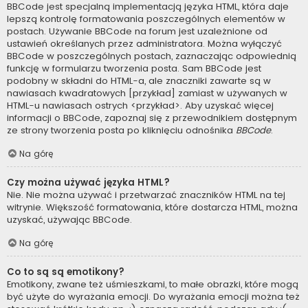
BBCode jest specjalną implementacją języka HTML, która daje
lepszą kontrolę formatowania poszczególnych elementów w
postach. Używanie BBCode na forum jest uzależnione od
ustawień określanych przez administratora. Można wyłączyć
BBCode w poszczególnych postach, zaznaczając odpowiednią
funkcję w formularzu tworzenia posta. Sam BBCode jest
podobny w składni do HTML-a, ale znaczniki zawarte są w
nawiasach kwadratowych [przykład] zamiast w używanych w
HTML-u nawiasach ostrych <przykład>. Aby uzyskać więcej
informacji o BBCode, zapoznaj się z przewodnikiem dostępnym
ze strony tworzenia posta po kliknięciu odnośnika
BBCode
.
Na górę
Czy można używać języka HTML?
Nie. Nie można używać i przetwarzać znaczników HTML na tej
witrynie. Większość formatowania, które dostarcza HTML, można
uzyskać, używając BBCode.
Na górę
Co to są są emotikony?
Emotikony, zwane też uśmieszkami, to małe obrazki, które mogą
być użyte do wyrażania emocji. Do wyrażania emocji można też