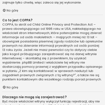
zajmuje tylko chwilę, więc zaleca się jej wykonanie.
Na górę
Co to jest COPPA?
COPPA, to skrót od Child Online Privacy and Protection Act –
prawa obowiązującego od 1998 roku w USA, nakładającego na
właścicieli stron internetowych, które potencjalnie mogą zbierać
informacje od osób małoletnich – mających mniej niż 13 lat –
obowiązek posiadania pisemnej zgody rodziców lub opiekunów
prawnych na zbieranie informacji prywatnych od osób poniżej
13 roku życia. Jeżeli nie masz pewności czy to dotyczy ciebie
jako kogoś próbującego zarejestrować się na danej witrynie
internetowej – skontaktuj się z prawnikiem, by uzyskać
wyjaśnienie. phpBB Limited i właściciele tej witryny nie
dostarczają pomocy prawnej z wyjątkiem przypadku opisanego
w pytaniu „Z kim się kontaktować w sprawach nadużyć lub
zagadnień prawnych związanych z tą witryną?”, a także nie są
punktem kontaktowym dla wszelkiego rodzaju porad prawnych.
Na górę
Dlaczego nie mogę się zarejestrować?
Być może właściciel witryny wyłączył funkcję rejestracji, aby nie