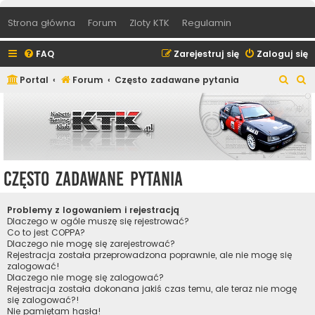
Strona główna
Forum
Zloty KTK
Regulamin
FAQ
Zarejestruj się
Zaloguj się
S
S
Portal
Forum
Często zadawane pytania
z
z
u
u
k
k
a
a
j
j
Często zadawane pytania
Problemy z logowaniem i rejestracją
Dlaczego w ogóle muszę się rejestrować?
Co to jest COPPA?
Dlaczego nie mogę się zarejestrować?
Rejestracja została przeprowadzona poprawnie, ale nie mogę się
zalogować!
Dlaczego nie mogę się zalogować?
Rejestracja została dokonana jakiś czas temu, ale teraz nie mogę
się zalogować?!
Nie pamiętam hasła!