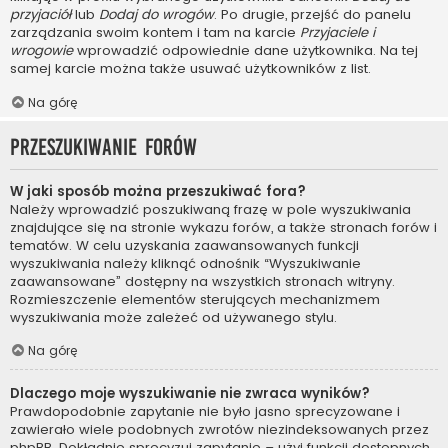
przyjaciół
lub
Dodaj do wrogów
. Po drugie, przejść do panelu
zarządzania swoim kontem i tam na karcie
Przyjaciele i
wrogowie
wprowadzić odpowiednie dane użytkownika. Na tej
samej karcie można także usuwać użytkowników z list.
Na górę
Przeszukiwanie forów
W jaki sposób można przeszukiwać fora?
Należy wprowadzić poszukiwaną frazę w pole wyszukiwania
znajdujące się na stronie wykazu forów, a także stronach forów i
tematów. W celu uzyskania zaawansowanych funkcji
wyszukiwania należy kliknąć odnośnik “Wyszukiwanie
zaawansowane” dostępny na wszystkich stronach witryny.
Rozmieszczenie elementów sterujących mechanizmem
wyszukiwania może zależeć od używanego stylu.
Na górę
Dlaczego moje wyszukiwanie nie zwraca wyników?
Prawdopodobnie zapytanie nie było jasno sprecyzowane i
zawierało wiele podobnych zwrotów niezindeksowanych przez
phpBB. Dokładnie sprecyzuj zapytanie – użyj funkcji dostępnych