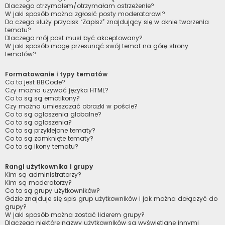
Dlaczego otrzymałem/otrzymałam ostrzeżenie?
W jaki sposób można zgłosić posty moderatorowi?
Do czego służy przycisk “Zapisz” znajdujący się w oknie tworzenia
tematu?
Dlaczego mój post musi być akceptowany?
W jaki sposób mogę przesunąć swój temat na górę strony
tematów?
Formatowanie i typy tematów
Co to jest BBCode?
Czy można używać języka HTML?
Co to są są emotikony?
Czy można umieszczać obrazki w poście?
Co to są ogłoszenia globalne?
Co to są ogłoszenia?
Co to są przyklejone tematy?
Co to są zamknięte tematy?
Co to są ikony tematu?
Rangi użytkownika i grupy
Kim są administratorzy?
Kim są moderatorzy?
Co to są grupy użytkowników?
Gdzie znajduje się spis grup użytkowników i jak można dołączyć do
grupy?
W jaki sposób można zostać liderem grupy?
Dlaczego niektóre nazwy użytkowników są wyświetlane innymi