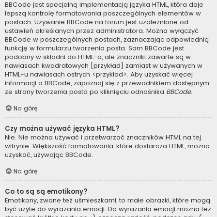
BBCode jest specjalną implementacją języka HTML, która daje
lepszą kontrolę formatowania poszczególnych elementów w
postach. Używanie BBCode na forum jest uzależnione od
ustawień określanych przez administratora. Można wyłączyć
BBCode w poszczególnych postach, zaznaczając odpowiednią
funkcję w formularzu tworzenia posta. Sam BBCode jest
podobny w składni do HTML-a, ale znaczniki zawarte są w
nawiasach kwadratowych [przykład] zamiast w używanych w
HTML-u nawiasach ostrych <przykład>. Aby uzyskać więcej
informacji o BBCode, zapoznaj się z przewodnikiem dostępnym
ze strony tworzenia posta po kliknięciu odnośnika
BBCode
.
Na górę
Czy można używać języka HTML?
Nie. Nie można używać i przetwarzać znaczników HTML na tej
witrynie. Większość formatowania, które dostarcza HTML, można
uzyskać, używając BBCode.
Na górę
Co to są są emotikony?
Emotikony, zwane też uśmieszkami, to małe obrazki, które mogą
być użyte do wyrażania emocji. Do wyrażania emocji można też