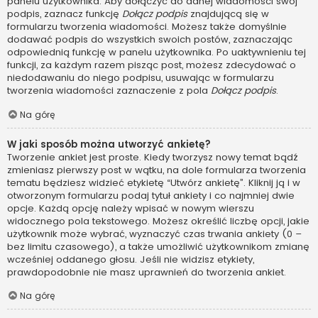
panelu użytkownika. Aby dołączyć do danej wiadomości swój
podpis, zaznacz funkcję
Dołącz podpis
znajdującą się w
formularzu tworzenia wiadomości. Możesz także domyślnie
dodawać podpis do wszystkich swoich postów, zaznaczając
odpowiednią funkcję w panelu użytkownika. Po uaktywnieniu tej
funkcji, za każdym razem pisząc post, możesz zdecydować o
niedodawaniu do niego podpisu, usuwając w formularzu
tworzenia wiadomości zaznaczenie z pola
Dołącz podpis
.
Na górę
W jaki sposób można utworzyć ankietę?
Tworzenie ankiet jest proste. Kiedy tworzysz nowy temat bądź
zmieniasz pierwszy post w wątku, na dole formularza tworzenia
tematu będziesz widzieć etykietę “Utwórz ankietę”. Kliknij ją i w
otworzonym formularzu podaj tytuł ankiety i co najmniej dwie
opcje. Każdą opcję należy wpisać w nowym wierszu
widocznego pola tekstowego. Możesz określić liczbę opcji, jakie
użytkownik może wybrać, wyznaczyć czas trwania ankiety (0 –
bez limitu czasowego), a także umożliwić użytkownikom zmianę
wcześniej oddanego głosu. Jeśli nie widzisz etykiety,
prawdopodobnie nie masz uprawnień do tworzenia ankiet.
Na górę