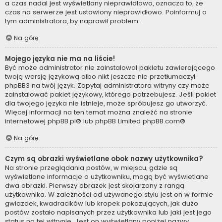
a czas nadal jest wyświetlany nieprawidłowo, oznacza to, że
czas na serwerze jest ustawiony nieprawidłowo. Poinformuj o
tym administratora, by naprawił problem.
Na górę
Mojego języka nie ma na liście!
Być może administrator nie zainstalował pakietu zawierającego
twoją wersję językową albo nikt jeszcze nie przetłumaczył
phpBB3 na twój język. Zapytaj administratora witryny czy może
zainstalować pakiet językowy, którego potrzebujesz. Jeśli pakiet
dla twojego języka nie istnieje, może spróbujesz go utworzyć.
Więcej informacji na ten temat można znaleźć na stronie
internetowej
phpBB.pl
® lub phpBB Limited
phpBB.com
®
Na górę
Czym są obrazki wyświetlane obok nazwy użytkownika?
Na stronie przeglądania postów, w miejscu, gdzie są
wyświetlane informacje o użytkowniku, mogą być wyświetlane
dwa obrazki. Pierwszy obrazek jest skojarzony z rangą
użytkownika. W zależności od używanego stylu jest on w formie
gwiazdek, kwadracików lub kropek pokazujących, jak dużo
postów zostało napisanych przez użytkownika lub jaki jest jego
status na tej witrynie. Jest on wyświetlany poniżej nazwy