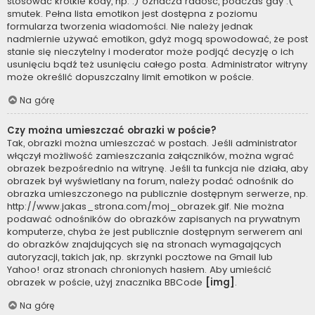
stosować krótkie kody, np. :) oznacza radość, podczas gdy :(
smutek. Pełna lista emotikon jest dostępna z poziomu
formularza tworzenia wiadomości. Nie należy jednak
nadmiernie używać emotikon, gdyż mogą spowodować, że post
stanie się nieczytelny i moderator może podjąć decyzję o ich
usunięciu bądź też usunięciu całego posta. Administrator witryny
może określić dopuszczalny limit emotikon w poście.
Na górę
Czy można umieszczać obrazki w poście?
Tak, obrazki można umieszczać w postach. Jeśli administrator
włączył możliwość zamieszczania załączników, można wgrać
obrazek bezpośrednio na witrynę. Jeśli ta funkcja nie działa, aby
obrazek był wyświetlany na forum, należy podać odnośnik do
obrazka umieszczonego na publicznie dostępnym serwerze, np.
http://www.jakas_strona.com/moj_obrazek.gif. Nie można
podawać odnośników do obrazków zapisanych na prywatnym
komputerze, chyba że jest publicznie dostępnym serwerem ani
do obrazków znajdujących się na stronach wymagających
autoryzacji, takich jak, np. skrzynki pocztowe na Gmail lub
Yahoo! oraz stronach chronionych hasłem. Aby umieścić
obrazek w poście, użyj znacznika BBCode
[img]
.
Na górę