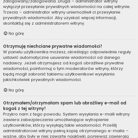
zalogowany/zalogowana. Druga – administrator witryny
wyłączył przesyłanie prywatnych wiadomości na całej witrynie.
Trzecia – administrator witryny uniemożliwił ci przesyłanie
prywatnych wiadomości. Aby uzyskać więcej informacji,
skontaktuj się z administratorem witryny.
Na górę
Otrzymuję niechciane prywatne wiadomości!
W panelu użytkownika możesz, określając odpowiednie reguły
ustawić automatyczne usuwanie wiadomości od danego
nadawcy. Jeżeli otrzymujesz od kogoś obraźliwe prywatne
wiadomości, poinformuj o tym moderatorów witryny, którzy
będą mogli zabronić takiemu użytkownikowi wysyłania
jakichkolwiek prywatnych wiadomości.
Na górę
Otrzymałem/otrzymałam spam lub obraźliwy e-mail od
kogoś z tej witryny!
Przykro nam z tego powodu. System wysyłania e-maili witryny
zawiera zabezpieczenia umożliwiające wytropienie
użytkowników, którzy wysyłają takie wiadomości. Prześlij
administratorowi witryny pełną kopię otrzymanego e-maila –
ważne, aby były w niej zawarte nagłówki, ponieważ zawierają