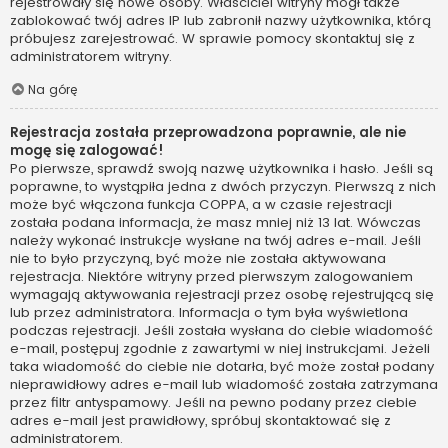
rejestrowały się nowe osoby. Właściciel witryny mógł także
zablokować twój adres IP lub zabronił nazwy użytkownika, którą
próbujesz zarejestrować. W sprawie pomocy skontaktuj się z
administratorem witryny.
Na górę
Rejestracja została przeprowadzona poprawnie, ale nie
mogę się zalogować!
Po pierwsze, sprawdź swoją nazwę użytkownika i hasło. Jeśli są
poprawne, to wystąpiła jedna z dwóch przyczyn. Pierwszą z nich
może być włączona funkcja COPPA, a w czasie rejestracji
została podana informacja, że masz mniej niż 13 lat. Wówczas
należy wykonać instrukcje wysłane na twój adres e-mail. Jeśli
nie to było przyczyną, być może nie została aktywowana
rejestracja. Niektóre witryny przed pierwszym zalogowaniem
wymagają aktywowania rejestracji przez osobę rejestrującą się
lub przez administratora. Informacja o tym była wyświetlona
podczas rejestracji. Jeśli została wysłana do ciebie wiadomość
e-mail, postępuj zgodnie z zawartymi w niej instrukcjami. Jeżeli
taka wiadomość do ciebie nie dotarła, być może został podany
nieprawidłowy adres e-mail lub wiadomość została zatrzymana
przez filtr antyspamowy. Jeśli na pewno podany przez ciebie
adres e-mail jest prawidłowy, spróbuj skontaktować się z
administratorem.