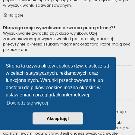
w wyszukiwaniu zaawansowanym.
Na górę
Dlaczego moje wyszukiwanie zwraca pustą stronę?!
Wyszukiwanie zwróciło zbyt dużo wyników. Użyj
zaawansowanego wyszukiwania i postaraj się bardziej
precyzyjnie określić szukany fragment oraz fora, które mają być
przeszukane.
Na górę
Strona ta używa plików cookies (tzw. ciasteczka)
Jak można wyszukać użytkowników?
w celach statystycznych, reklamowych oraz
Przejdź na stronę “Użytkownicy” i kliknij odnośnik “Znajdź
funkcjonalnych. Warunki przechowywania lub
użytkownika”.
dostępu do plików cookies można określić w
Na górę
ustawieniach przeglądarki internetowej.
Dowiedz się więcej
W jaki sposób można znaleźć swoje posty i tematy?
Swoje posty można znaleźć, klikając odnośnik “Wyświetl moje
posty” znajdujący się w panelu zarządzania kontem lub
Akceptuję!
odnośnik “Posty użytkownika” na stronie swojego profilu lub
wybierając „Twoje posty” z menu „Więcej…” znajdującego się w
górnym lewym rogu witryny. Jeśli chcesz wyszukać swoje