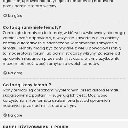
ogłoszeń, uprawnienia przyklejania tematów są nadawane
przez administratora witryny.
Na górę
Co to są zamknięte tematy?
Zamknięte tematy są to tematy, w których użytkownicy nie mogą
zamieszczać odpowiedzi, a wszystkie zawarte w nich ankiety
zostały automatycznie zakończone w momencie zamykania
tematu. Tematy mogą być zamykane z wielu powodów i robią
to moderatorzy forum lub administratorzy witryny. Zależnie od
uprawnień nadanych przez administratora witryny użytkownik
może mieć możliwość zamykania swoich tematów.
Na górę
Co to są ikony tematu?
Ikony tematu są obrazkami wybieranymi przez autora tematu
skojarzonymi z postami – sugerują ich treść. Możliwość
korzystania z ikon tematu uzależniona jest od uprawnień
nadanych przez administratora witryny.
Na górę