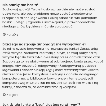
Nie pamiętam hasła!
Zachowaj spokój! Twoje hasło wprawdzie nie może zostać
odzyskane, ale bez problemu może zostać zresetowane.
Przejdź na stronę logowania i kliknij odnośnik “Nie pamiętam
hasła”. Postępuj zgodnie z instrukcjami, a prawdopodobnie
niedługo znów będziesz móc się zalogować.
Na górę
Dlaczego następuje automatyczne wylogowanie?
Jeżeli w czasie logowania nie zaznaczysz funkcji
Zapamiętaj
mnie
, witryna zachowa informację o tym, że twój pobyt na tej
witrynie będzie trwał tylko określony przez administratora czas.
Zapobiega to niewłaściwemu użyciu twojego konta przez kogoś
innego. Aby pozostać zalogowanym/zalogowaną, podczas
logowania zaznacz funkcję
Loguj mnie automatycznie
. Jest to
niezalecane, jeżeli korzystasz z witryny z ogólnie dostępnego
komputera, np. w bibliotece, kawiarence internetowej, sali
komputerowej w szkole lub na uczelni itp. Jeśli nie widzisz tej
funkcji, oznacza to, że administrator ją wyłączył.
Na górę
Jak działa funkcja “Usuń ciasteczka witryny”?