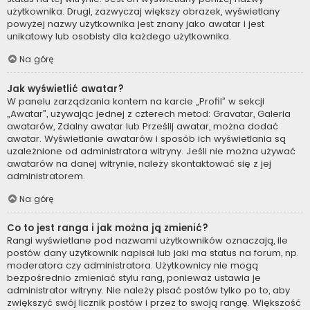
użytkownika. Drugi, zazwyczaj większy obrazek, wyświetlany
powyżej nazwy użytkownika jest znany jako awatar i jest
unikatowy lub osobisty dla każdego użytkownika.
Na górę
Jak wyświetlić awatar?
W panelu zarządzania kontem na karcie „Profil” w sekcji
„Awatar”, używając jednej z czterech metod: Gravatar, Galeria
awatarów, Zdalny awatar lub Prześlij awatar, można dodać
awatar. Wyświetlanie awatarów i sposób ich wyświetlania są
uzależnione od administratora witryny. Jeśli nie można używać
awatarów na danej witrynie, należy skontaktować się z jej
administratorem.
Na górę
Co to jest ranga i jak można ją zmienić?
Rangi wyświetlane pod nazwami użytkowników oznaczają, ile
postów dany użytkownik napisał lub jaki ma status na forum, np.
moderatora czy administratora. Użytkownicy nie mogą
bezpośrednio zmieniać stylu rang, ponieważ ustawia je
administrator witryny. Nie należy pisać postów tylko po to, aby
zwiększyć swój licznik postów i przez to swoją rangę. Większość