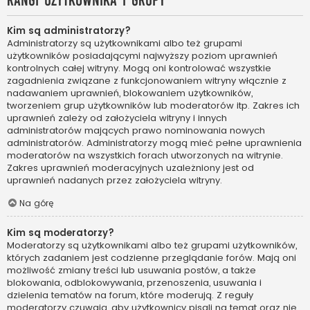
Rangi użytkownika i grupy
Kim są administratorzy?
Administratorzy są użytkownikami albo też grupami
użytkowników posiadającymi najwyższy poziom uprawnień
kontrolnych całej witryny. Mogą oni kontrolować wszystkie
zagadnienia związane z funkcjonowaniem witryny włącznie z
nadawaniem uprawnień, blokowaniem użytkowników,
tworzeniem grup użytkowników lub moderatorów itp. Zakres ich
uprawnień zależy od założyciela witryny i innych
administratorów mających prawo nominowania nowych
administratorów. Administratorzy mogą mieć pełne uprawnienia
moderatorów na wszystkich forach utworzonych na witrynie.
Zakres uprawnień moderacyjnych uzależniony jest od
uprawnień nadanych przez założyciela witryny.
Na górę
Kim są moderatorzy?
Moderatorzy są użytkownikami albo też grupami użytkowników,
których zadaniem jest codzienne przeglądanie forów. Mają oni
możliwość zmiany treści lub usuwania postów, a także
blokowania, odblokowywania, przenoszenia, usuwania i
dzielenia tematów na forum, które moderują. Z reguły
moderatorzy czuwają, aby użytkownicy pisali na temat oraz nie