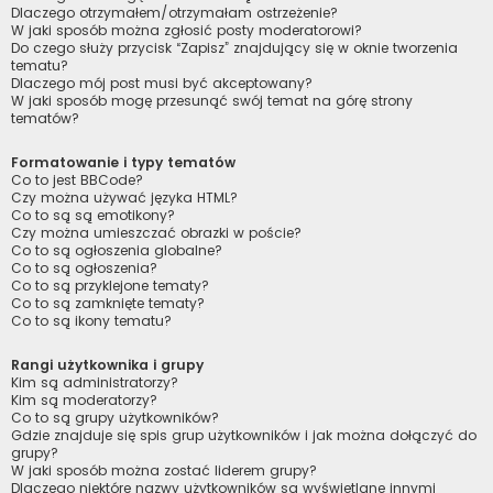
Dlaczego otrzymałem/otrzymałam ostrzeżenie?
W jaki sposób można zgłosić posty moderatorowi?
Do czego służy przycisk “Zapisz” znajdujący się w oknie tworzenia
tematu?
Dlaczego mój post musi być akceptowany?
W jaki sposób mogę przesunąć swój temat na górę strony
tematów?
Formatowanie i typy tematów
Co to jest BBCode?
Czy można używać języka HTML?
Co to są są emotikony?
Czy można umieszczać obrazki w poście?
Co to są ogłoszenia globalne?
Co to są ogłoszenia?
Co to są przyklejone tematy?
Co to są zamknięte tematy?
Co to są ikony tematu?
Rangi użytkownika i grupy
Kim są administratorzy?
Kim są moderatorzy?
Co to są grupy użytkowników?
Gdzie znajduje się spis grup użytkowników i jak można dołączyć do
grupy?
W jaki sposób można zostać liderem grupy?
Dlaczego niektóre nazwy użytkowników są wyświetlane innymi