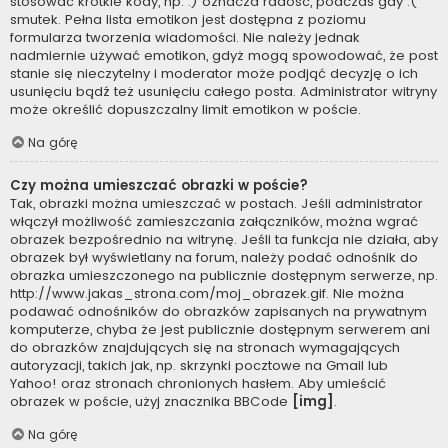
stosować krótkie kody, np. :) oznacza radość, podczas gdy :(
smutek. Pełna lista emotikon jest dostępna z poziomu
formularza tworzenia wiadomości. Nie należy jednak
nadmiernie używać emotikon, gdyż mogą spowodować, że post
stanie się nieczytelny i moderator może podjąć decyzję o ich
usunięciu bądź też usunięciu całego posta. Administrator witryny
może określić dopuszczalny limit emotikon w poście.
Na górę
Czy można umieszczać obrazki w poście?
Tak, obrazki można umieszczać w postach. Jeśli administrator
włączył możliwość zamieszczania załączników, można wgrać
obrazek bezpośrednio na witrynę. Jeśli ta funkcja nie działa, aby
obrazek był wyświetlany na forum, należy podać odnośnik do
obrazka umieszczonego na publicznie dostępnym serwerze, np.
http://www.jakas_strona.com/moj_obrazek.gif. Nie można
podawać odnośników do obrazków zapisanych na prywatnym
komputerze, chyba że jest publicznie dostępnym serwerem ani
do obrazków znajdujących się na stronach wymagających
autoryzacji, takich jak, np. skrzynki pocztowe na Gmail lub
Yahoo! oraz stronach chronionych hasłem. Aby umieścić
obrazek w poście, użyj znacznika BBCode
[img]
.
Na górę