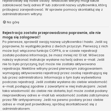
rejestrowały się nowe osoby. Właściciel witryny mógł także
zablokować twój adres IP lub zabronił nazwy użytkownika, którą
próbujesz zarejestrować. W sprawie pomocy skontaktuj się z
administratorem witryny.
Na górę
Rejestracja została przeprowadzona poprawnie, ale nie
mogę się zalogować!
Po pierwsze, sprawdź swoją nazwę użytkownika i hasło. Jeśli są
poprawne, to wystąpiła jedna z dwóch przyczyn. Pierwszą z nich
może być włączona funkcja COPPA, a w czasie rejestracji
została podana informacja, że masz mniej niż 13 lat. Wówczas
należy wykonać instrukcje wysłane na twój adres e-mail. Jeśli
nie to było przyczyną, być może nie została aktywowana
rejestracja. Niektóre witryny przed pierwszym zalogowaniem
wymagają aktywowania rejestracji przez osobę rejestrującą się
lub przez administratora. Informacja o tym była wyświetlona
podczas rejestracji. Jeśli została wysłana do ciebie wiadomość
e-mail, postępuj zgodnie z zawartymi w niej instrukcjami. Jeżeli
taka wiadomość do ciebie nie dotarła, być może został podany
nieprawidłowy adres e-mail lub wiadomość została zatrzymana
przez filtr antyspamowy. Jeśli na pewno podany przez ciebie
adres e-mail jest prawidłowy, spróbuj skontaktować się z
administratorem.