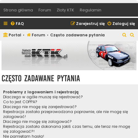
Strona główna
Forum
Zloty KTK
Regulamin
FAQ
Zarejestruj się
Zaloguj się
S
S
Portal
Forum
Często zadawane pytania
z
z
u
u
k
k
a
a
j
j
Często zadawane pytania
Problemy z logowaniem i rejestracją
Dlaczego w ogóle muszę się rejestrować?
Co to jest COPPA?
Dlaczego nie mogę się zarejestrować?
Rejestracja została przeprowadzona poprawnie, ale nie mogę się
zalogować!
Dlaczego nie mogę się zalogować?
Rejestracja została dokonana jakiś czas temu, ale teraz nie mogę
się zalogować?!
Nie pamiętam hasła!