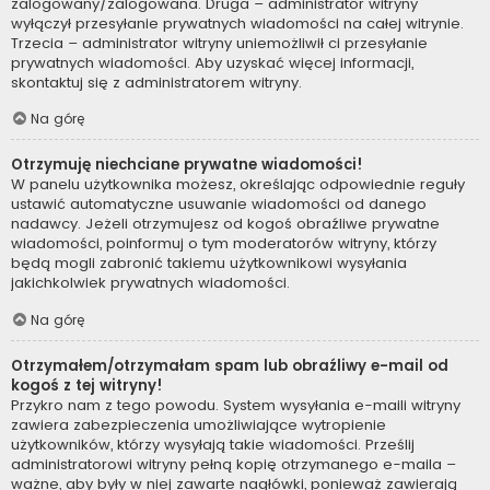
zalogowany/zalogowana. Druga – administrator witryny
wyłączył przesyłanie prywatnych wiadomości na całej witrynie.
Trzecia – administrator witryny uniemożliwił ci przesyłanie
prywatnych wiadomości. Aby uzyskać więcej informacji,
skontaktuj się z administratorem witryny.
Na górę
Otrzymuję niechciane prywatne wiadomości!
W panelu użytkownika możesz, określając odpowiednie reguły
ustawić automatyczne usuwanie wiadomości od danego
nadawcy. Jeżeli otrzymujesz od kogoś obraźliwe prywatne
wiadomości, poinformuj o tym moderatorów witryny, którzy
będą mogli zabronić takiemu użytkownikowi wysyłania
jakichkolwiek prywatnych wiadomości.
Na górę
Otrzymałem/otrzymałam spam lub obraźliwy e-mail od
kogoś z tej witryny!
Przykro nam z tego powodu. System wysyłania e-maili witryny
zawiera zabezpieczenia umożliwiające wytropienie
użytkowników, którzy wysyłają takie wiadomości. Prześlij
administratorowi witryny pełną kopię otrzymanego e-maila –
ważne, aby były w niej zawarte nagłówki, ponieważ zawierają