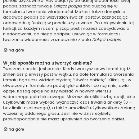
panelu użytkownika. Aby dołączyć do danej wiadomości swój
podpis, zaznacz funkcję
Dołącz podpis
znajdującą się w
formularzu tworzenia wiadomości. Możesz także domyślnie
dodawać podpis do wszystkich swoich postów, zaznaczając
odpowiednią funkcję w panelu użytkownika. Po uaktywnieniu tej
funkcji, za każdym razem pisząc post, możesz zdecydować o
niedodawaniu do niego podpisu, usuwając w formularzu
tworzenia wiadomości zaznaczenie z pola
Dołącz podpis
.
Na górę
W jaki sposób można utworzyć ankietę?
Tworzenie ankiet jest proste. Kiedy tworzysz nowy temat bądź
zmieniasz pierwszy post w wątku, na dole formularza tworzenia
tematu będziesz widzieć etykietę “Utwórz ankietę”. Kliknij ją i w
otworzonym formularzu podaj tytuł ankiety i co najmniej dwie
opcje. Każdą opcję należy wpisać w nowym wierszu
widocznego pola tekstowego. Możesz określić liczbę opcji, jakie
użytkownik może wybrać, wyznaczyć czas trwania ankiety (0 –
bez limitu czasowego), a także umożliwić użytkownikom zmianę
wcześniej oddanego głosu. Jeśli nie widzisz etykiety,
prawdopodobnie nie masz uprawnień do tworzenia ankiet.
Na górę