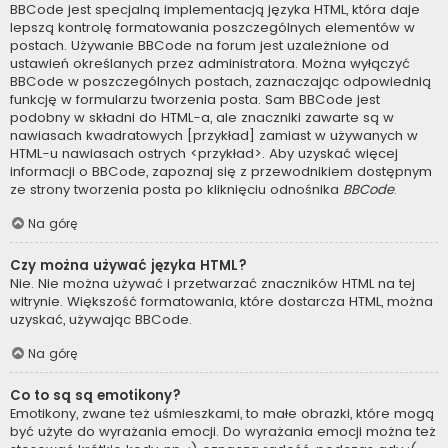
BBCode jest specjalną implementacją języka HTML, która daje
lepszą kontrolę formatowania poszczególnych elementów w
postach. Używanie BBCode na forum jest uzależnione od
ustawień określanych przez administratora. Można wyłączyć
BBCode w poszczególnych postach, zaznaczając odpowiednią
funkcję w formularzu tworzenia posta. Sam BBCode jest
podobny w składni do HTML-a, ale znaczniki zawarte są w
nawiasach kwadratowych [przykład] zamiast w używanych w
HTML-u nawiasach ostrych <przykład>. Aby uzyskać więcej
informacji o BBCode, zapoznaj się z przewodnikiem dostępnym
ze strony tworzenia posta po kliknięciu odnośnika
BBCode
.
Na górę
Czy można używać języka HTML?
Nie. Nie można używać i przetwarzać znaczników HTML na tej
witrynie. Większość formatowania, które dostarcza HTML, można
uzyskać, używając BBCode.
Na górę
Co to są są emotikony?
Emotikony, zwane też uśmieszkami, to małe obrazki, które mogą
być użyte do wyrażania emocji. Do wyrażania emocji można też