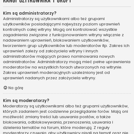
Rangi użytkownika i grupy
Kim są administratorzy?
Administratorzy są użytkownikami albo też grupami
użytkowników posiadającymi najwyższy poziom uprawnień
kontrolnych całej witryny. Mogą oni kontrolować wszystkie
zagadnienia związane z funkcjonowaniem witryny włącznie z
nadawaniem uprawnień, blokowaniem użytkowników,
tworzeniem grup użytkowników lub moderatorów itp. Zakres ich
uprawnień zależy od założyciela witryny i innych
administratorów mających prawo nominowania nowych
administratorów. Administratorzy mogą mieć pełne uprawnienia
moderatorów na wszystkich forach utworzonych na witrynie.
Zakres uprawnień moderacyjnych uzależniony jest od
uprawnień nadanych przez założyciela witryny.
Na górę
Kim są moderatorzy?
Moderatorzy są użytkownikami albo też grupami użytkowników,
których zadaniem jest codzienne przeglądanie forów. Mają oni
możliwość zmiany treści lub usuwania postów, a także
blokowania, odblokowywania, przenoszenia, usuwania i
dzielenia tematów na forum, które moderują. Z reguły
moderatorzy czuwają, aby użytkownicy pisali na temat oraz nie