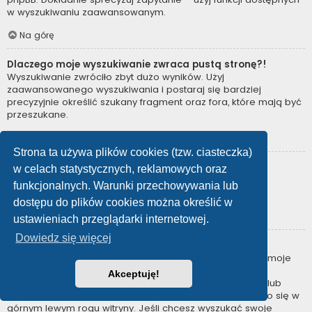
w wyszukiwaniu zaawansowanym.
Na górę
Dlaczego moje wyszukiwanie zwraca pustą stronę?!
Wyszukiwanie zwróciło zbyt dużo wyników. Użyj
zaawansowanego wyszukiwania i postaraj się bardziej
precyzyjnie określić szukany fragment oraz fora, które mają być
przeszukane.
Na górę
Strona ta używa plików cookies (tzw. ciasteczka)
Jak można wyszukać użytkowników?
w celach statystycznych, reklamowych oraz
Przejdź na stronę “Użytkownicy” i kliknij odnośnik “Znajdź
funkcjonalnych. Warunki przechowywania lub
użytkownika”.
dostępu do plików cookies można określić w
Na górę
ustawieniach przeglądarki internetowej.
Dowiedz się więcej
W jaki sposób można znaleźć swoje posty i tematy?
Swoje posty można znaleźć, klikając odnośnik “Wyświetl moje
posty” znajdujący się w panelu zarządzania kontem lub
Akceptuję!
odnośnik “Posty użytkownika” na stronie swojego profilu lub
wybierając „Twoje posty” z menu „Więcej…” znajdującego się w
górnym lewym rogu witryny. Jeśli chcesz wyszukać swoje