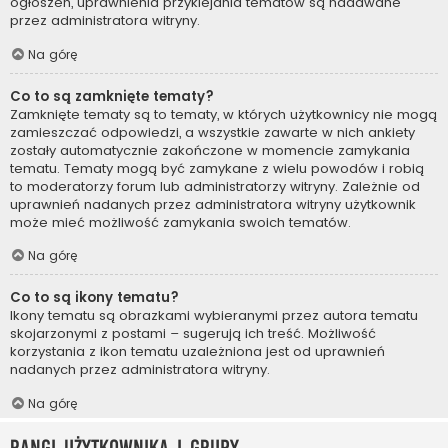
ogłoszeń, uprawnienia przyklejania tematów są nadawane
przez administratora witryny.
Na górę
Co to są zamknięte tematy?
Zamknięte tematy są to tematy, w których użytkownicy nie mogą
zamieszczać odpowiedzi, a wszystkie zawarte w nich ankiety
zostały automatycznie zakończone w momencie zamykania
tematu. Tematy mogą być zamykane z wielu powodów i robią
to moderatorzy forum lub administratorzy witryny. Zależnie od
uprawnień nadanych przez administratora witryny użytkownik
może mieć możliwość zamykania swoich tematów.
Na górę
Co to są ikony tematu?
Ikony tematu są obrazkami wybieranymi przez autora tematu
skojarzonymi z postami – sugerują ich treść. Możliwość
korzystania z ikon tematu uzależniona jest od uprawnień
nadanych przez administratora witryny.
Na górę