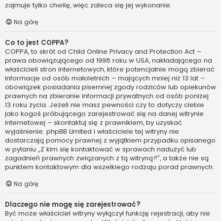
zajmuje tylko chwilę, więc zaleca się jej wykonanie.
Na górę
Co to jest COPPA?
COPPA, to skrót od Child Online Privacy and Protection Act –
prawa obowiązującego od 1998 roku w USA, nakładającego na
właścicieli stron internetowych, które potencjalnie mogą zbierać
informacje od osób małoletnich – mających mniej niż 13 lat –
obowiązek posiadania pisemnej zgody rodziców lub opiekunów
prawnych na zbieranie informacji prywatnych od osób poniżej
13 roku życia. Jeżeli nie masz pewności czy to dotyczy ciebie
jako kogoś próbującego zarejestrować się na danej witrynie
internetowej – skontaktuj się z prawnikiem, by uzyskać
wyjaśnienie. phpBB Limited i właściciele tej witryny nie
dostarczają pomocy prawnej z wyjątkiem przypadku opisanego
w pytaniu „Z kim się kontaktować w sprawach nadużyć lub
zagadnień prawnych związanych z tą witryną?”, a także nie są
punktem kontaktowym dla wszelkiego rodzaju porad prawnych.
Na górę
Dlaczego nie mogę się zarejestrować?
Być może właściciel witryny wyłączył funkcję rejestracji, aby nie