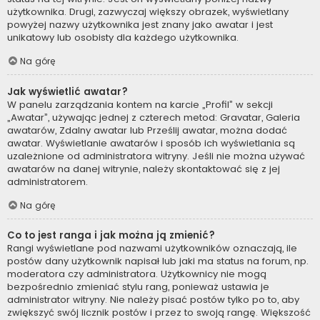
użytkownika. Drugi, zazwyczaj większy obrazek, wyświetlany
powyżej nazwy użytkownika jest znany jako awatar i jest
unikatowy lub osobisty dla każdego użytkownika.
Na górę
Jak wyświetlić awatar?
W panelu zarządzania kontem na karcie „Profil” w sekcji
„Awatar”, używając jednej z czterech metod: Gravatar, Galeria
awatarów, Zdalny awatar lub Prześlij awatar, można dodać
awatar. Wyświetlanie awatarów i sposób ich wyświetlania są
uzależnione od administratora witryny. Jeśli nie można używać
awatarów na danej witrynie, należy skontaktować się z jej
administratorem.
Na górę
Co to jest ranga i jak można ją zmienić?
Rangi wyświetlane pod nazwami użytkowników oznaczają, ile
postów dany użytkownik napisał lub jaki ma status na forum, np.
moderatora czy administratora. Użytkownicy nie mogą
bezpośrednio zmieniać stylu rang, ponieważ ustawia je
administrator witryny. Nie należy pisać postów tylko po to, aby
zwiększyć swój licznik postów i przez to swoją rangę. Większość