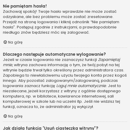
Nie pamiętam hasła!
Zachowaj spokój! Twoje hasło wprawdzie nie może zostać
odzyskane, ale bez problemu może zostać zresetowane.
Przejdź na stronę logowania i kliknij odnośnik “Nie pamiętam
hasła”. Postępuj zgodnie z instrukcjami, a prawdopodobnie
niedługo znów będziesz móc się zalogować.
Na górę
Dlaczego następuje automatyczne wylogowanie?
Jeżeli w czasie logowania nie zaznaczysz funkcji
Zapamiętaj
mnie
, witryna zachowa informację o tym, że twój pobyt na tej
witrynie będzie trwał tylko określony przez administratora czas.
Zapobiega to niewłaściwemu użyciu twojego konta przez kogoś
innego. Aby pozostać zalogowanym/zalogowaną, podczas
logowania zaznacz funkcję
Loguj mnie automatycznie
. Jest to
niezalecane, jeżeli korzystasz z witryny z ogólnie dostępnego
komputera, np. w bibliotece, kawiarence internetowej, sali
komputerowej w szkole lub na uczelni itp. Jeśli nie widzisz tej
funkcji, oznacza to, że administrator ją wyłączył.
Na górę
Jak działa funkcja “Usuń ciasteczka witryny”?