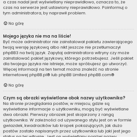
a czas nadal jest wyświetlany nieprawidłowo, oznacza to, że
czas na serwerze jest ustawiony nieprawidłowo. Poinformuj o
tym administratora, by naprawił problem.
Na górę
Mojego języka nie ma na liście!
Być może administrator nie zainstalował pakietu zawierającego
twoją wersję językową albo nikt jeszcze nie przetłumaczył
phpBB3 na twój język. Zapytaj administratora witryny czy może
zainstalować pakiet językowy, którego potrzebujesz. Jeśli pakiet
dla twojego języka nie istnieje, może spróbujesz go utworzyć.
Więcej informacji na ten temat można znaleźć na stronie
internetowej
phpBB.pl
® lub phpBB Limited
phpBB.com
®
Na górę
Czym są obrazki wyświetlane obok nazwy użytkownika?
Na stronie przeglądania postów, w miejscu, gdzie są
wyświetlane informacje o użytkowniku, mogą być wyświetlane
dwa obrazki. Pierwszy obrazek jest skojarzony z rangą
użytkownika. W zależności od używanego stylu jest on w formie
gwiazdek, kwadracików lub kropek pokazujących, jak dużo
postów zostało napisanych przez użytkownika lub jaki jest jego
status na tej witrynie. Jest on wyświetlany poniżej nazwy