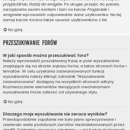
przyjaciół
lub
Dodaj do wrogów
. Po drugie, przejść do panelu
zarządzania swoim kontem i tam na karcie
Przyjaciele i
wrogowie
wprowadzić odpowiednie dane użytkownika. Na tej
samej karcie można także usuwać użytkowników z list.
Na górę
Przeszukiwanie forów
W jaki sposób można przeszukiwać fora?
Należy wprowadzić poszukiwaną frazę w pole wyszukiwania
znajdujące się na stronie wykazu forów, a także stronach forów i
tematów. W celu uzyskania zaawansowanych funkcji
wyszukiwania należy kliknąć odnośnik “Wyszukiwanie
zaawansowane” dostępny na wszystkich stronach witryny.
Rozmieszczenie elementów sterujących mechanizmem
wyszukiwania może zależeć od używanego stylu.
Na górę
Dlaczego moje wyszukiwanie nie zwraca wyników?
Prawdopodobnie zapytanie nie było jasno sprecyzowane i
zawierało wiele podobnych zwrotów niezindeksowanych przez
phpBB. Dokładnie sprecyzuj zapytanie – użyj funkcji dostępnych