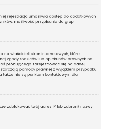
emniej rejestracja umożliwia dostęp do dodatkowych
owników, możliwość przypisania do grup
na właścicieli stron internetowych, które
emnej zgody rodziców lub opiekunów prawnych na
kogoś próbującego zarejestrować się na danej
ie dostarczają pomocy prawnej z wyjątkiem przypadku
 a także nie są punktem kontaktowym dla
także zablokować twój adres IP lub zabronił nazwy