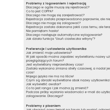
Problemy z logowaniem i rejestracją
Dlaczego w ogóle muszę się rejestrować?
Co to jest COPPA?
Dlaczego nie mogę się zarejestrować?
Rejestracja została przeprowadzona poprawnie, ale n
Dlaczego nie mogę się zalogować?
Rejestracja została dokonana jakiś czas temu, ale te
Nie pamiętam hasła!
Dlaczego następuje automatyczne wylogowanie?
Jak działa funkcja “Usuń ciasteczka witryny”?
Preferencje i ustawienia użytkownika
Jak zmienić moje ustawienia?
W jaki sposób można zapobiec wyświetlaniu nazwy uży
przeglądających forum?
Jest wyświetlany nieprawidłowy czas!
Została wykonana zmiana strefy czasowej, a nadal je
czas!
Mojego języka nie ma na liście!
Czym są obrazki wyświetlane obok nazwy użytkownika
Jak wyświetlić awatar?
Co to jest ranga i jak można ją zmienić?
Podczas próby wysłania wiadomości e-mail do użytko
zalogowanie. Dlaczego?
Problemy z pisaniem
Jak utworzyć nowy temat na forum lub wysłać odpow