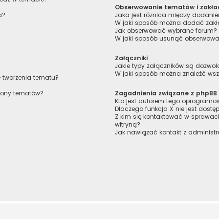
Obserwowanie tematów i zakła
a?
Jaka jest różnica między dodan
W jaki sposób można dodać zakł
Jak obserwować wybrane forum?
W jaki sposób usunąć obserwowa
Załączniki
Jakie typy załączników są dozwolo
W jaki sposób można znaleźć wszy
e tworzenia tematu?
trony tematów?
Zagadnienia związane z phpBB
Kto jest autorem tego oprogram
Dlaczego funkcja X nie jest dostę
Z kim się kontaktować w sprawa
witryną?
Jak nawiązać kontakt z administr