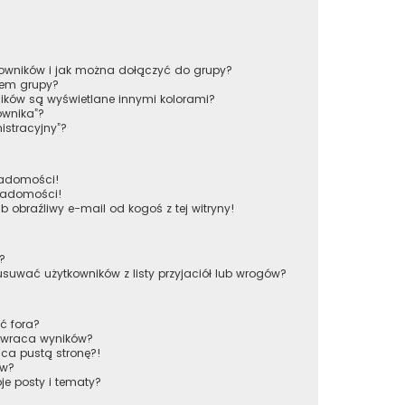
tkowników i jak można dołączyć do grupy?
rem grupy?
ików są wyświetlane innymi kolorami?
ownika”?
istracyjny”?
iadomości!
wiadomości!
obraźliwy e-mail od kogoś z tej witryny!
w?
wać użytkowników z listy przyjaciół lub wrogów?
ć fora?
 zwraca wyników?
ca pustą stronę?!
ów?
e posty i tematy?