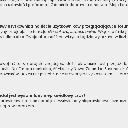
 ustawień i preferencji. Odnośnik do panelu o nazwie “Moje konto”
zwy użytkownika na liście użytkowników przeglądających for
yny” znajduje się funkcja
Nie pokazuj statusu online
. Włącz tę funkc
 i dla ciebie. Twoja obecność na witrynie będzie wykazana w liczb
owej, niż ta, w której się znajdujesz. Jeśli tak właśnie jest, przejdź
tu. Np. Europa centralna, Afryka, czy Nowa Zelandia. Zmiana strefy
kowników. Jeżeli nie jesteś zarejestrowanym użytkownikiem – teraz
dal jest wyświetlany nieprawidłowy czas!
prawidłowo, a czas nadal jest wyświetlany nieprawidłowo, oznacza 
 naprawił problem.