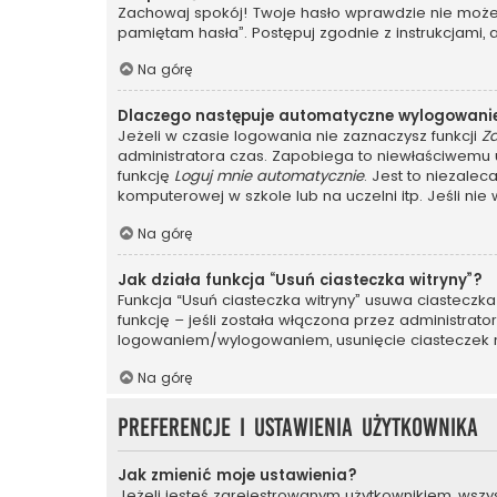
Zachowaj spokój! Twoje hasło wprawdzie nie może z
pamiętam hasła”. Postępuj zgodnie z instrukcjami
Na górę
Dlaczego następuje automatyczne wylogowani
Jeżeli w czasie logowania nie zaznaczysz funkcji
Z
administratora czas. Zapobiega to niewłaściwem
funkcję
Loguj mnie automatycznie
. Jest to niezalec
komputerowej w szkole lub na uczelni itp. Jeśli nie wi
Na górę
Jak działa funkcja “Usuń ciasteczka witryny”?
Funkcja “Usuń ciasteczka witryny” usuwa ciasteczka
funkcję – jeśli została włączona przez administrat
logowaniem/wylogowaniem, usunięcie ciasteczek
Na górę
Preferencje i ustawienia użytkownika
Jak zmienić moje ustawienia?
Jeżeli jesteś zarejestrowanym użytkownikiem, wszy