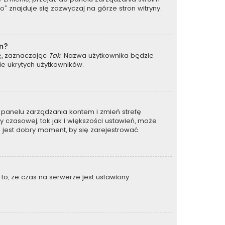
 znajduje się zazwyczaj na górze stron witryny.
um?
ję, zaznaczając
Tak
. Nazwa użytkownika będzie
ie ukrytych użytkowników.
 do panelu zarządzania kontem i zmień strefę
 czasowej, tak jak i większości ustawień, może
 jest dobry moment, by się zarejestrować.
to, że czas na serwerze jest ustawiony