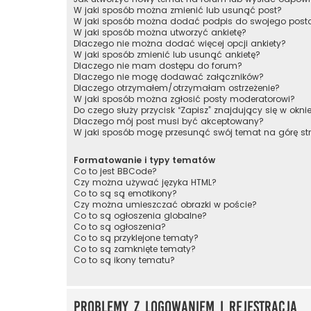
W jaki sposób można zmienić lub usunąć post?
W jaki sposób można dodać podpis do swojego post
W jaki sposób można utworzyć ankietę?
Dlaczego nie można dodać więcej opcji ankiety?
W jaki sposób zmienić lub usunąć ankietę?
Dlaczego nie mam dostępu do forum?
Dlaczego nie mogę dodawać załączników?
Dlaczego otrzymałem/otrzymałam ostrzeżenie?
W jaki sposób można zgłosić posty moderatorowi?
Do czego służy przycisk “Zapisz” znajdujący się w okni
Dlaczego mój post musi być akceptowany?
W jaki sposób mogę przesunąć swój temat na górę s
Formatowanie i typy tematów
Co to jest BBCode?
Czy można używać języka HTML?
Co to są są emotikony?
Czy można umieszczać obrazki w poście?
Co to są ogłoszenia globalne?
Co to są ogłoszenia?
Co to są przyklejone tematy?
Co to są zamknięte tematy?
Co to są ikony tematu?
Problemy z logowaniem i rejestracją