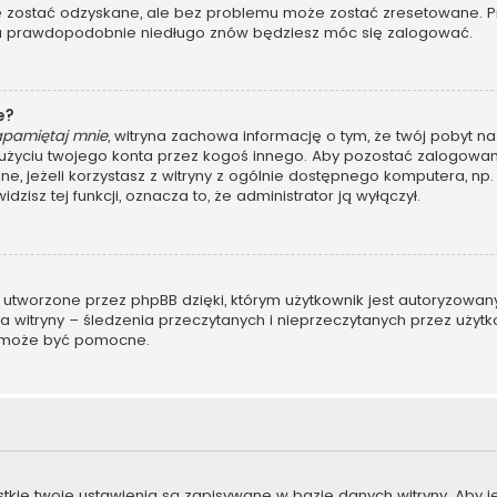
ostać odzyskane, ale bez problemu może zostać zresetowane. Przej
, a prawdopodobnie niedługo znów będziesz móc się zalogować.
e?
apamiętaj mnie
, witryna zachowa informację o tym, że twój pobyt na 
u użyciu twojego konta przez kogoś innego. Aby pozostać zalogo
ane, jeżeli korzystasz z witryny z ogólnie dostępnego komputera, np. 
dzisz tej funkcji, oznacza to, że administrator ją wyłączył.
 utworzone przez phpBB dzięki, którym użytkownik jest autoryzowan
ora witryny – śledzenia przeczytanych i nieprzeczytanych przez użyt
 może być pomocne.
stkie twoje ustawienia są zapisywane w bazie danych witryny. Aby 