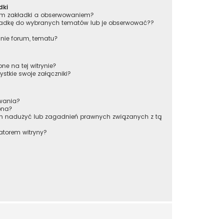
dki
iem zakładki a obserwowaniem?
adkę do wybranych tematów lub je obserwować??
nie forum, tematu?
ne na tej witrynie?
stkie swoje załączniki?
owania?
pna?
ch nadużyć lub zagadnień prawnych związanych z tą
atorem witryny?