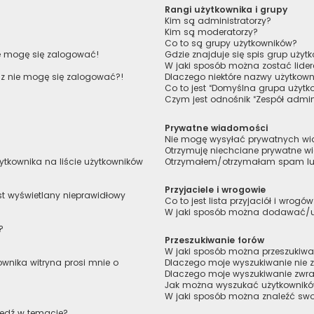
Rangi użytkownika i grupy
Kim są administratorzy?
Kim są moderatorzy?
Co to są grupy użytkowników?
ie mogę się zalogować!
Gdzie znajduje się spis grup uży
W jaki sposób można zostać lide
raz nie mogę się zalogować?!
Dlaczego niektóre nazwy użytkown
Co to jest “Domyślna grupa użytk
Czym jest odnośnik “Zespół admin
Prywatne wiadomości
Nie mogę wysyłać prywatnych w
Otrzymuję niechciane prywatne 
tkownika na liście użytkowników
Otrzymałem/otrzymałam spam lub 
Przyjaciele i wrogowie
st wyświetlany nieprawidłowy
Co to jest lista przyjaciół i wrogó
W jaki sposób można dodawać/usu
?
Przeszukiwanie forów
W jaki sposób można przeszukiwa
wnika witryna prosi mnie o
Dlaczego moje wyszukiwanie nie
Dlaczego moje wyszukiwanie zwra
Jak można wyszukać użytkownik
W jaki sposób można znaleźć swoj
iedź w temacie?