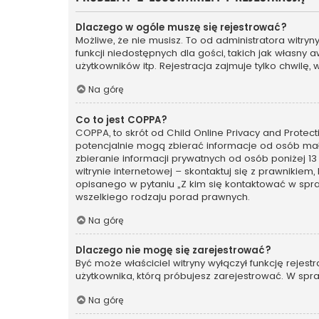
Dlaczego w ogóle muszę się rejestrować?
Możliwe, że nie musisz. To od administratora witry
funkcji niedostępnych dla gości, takich jak własny
użytkowników itp. Rejestracja zajmuje tylko chwilę, 
Na górę
Co to jest COPPA?
COPPA, to skrót od Child Online Privacy and Protec
potencjalnie mogą zbierać informacje od osób mał
zbieranie informacji prywatnych od osób poniżej 13
witrynie internetowej – skontaktuj się z prawnikiem
opisanego w pytaniu „Z kim się kontaktować w spr
wszelkiego rodzaju porad prawnych.
Na górę
Dlaczego nie mogę się zarejestrować?
Być może właściciel witryny wyłączył funkcję rejest
użytkownika, którą próbujesz zarejestrować. W spra
Na górę