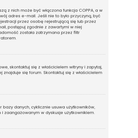
rwszą z nich może być włączona funkcja COPPA, a w
wój adres e-mail. Jeśli nie to było przyczyną, być
tracji przez osobę rejestrującą się lub przez
ail, postępuj zgodnie z zawartymi w niej
adomość została zatrzymana przez filtr
ratorem.
, skontaktuj się z właścicielem witryny i zapytaj,
 znajduje się forum. Skontaktuj się z właścicielem
ar bazy danych, cyklicznie usuwa użytkowników,
ywnym i zaangażowanym w dyskusje użytkownikiem.