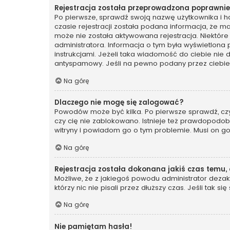
Rejestracja została przeprowadzona poprawnie,
Po pierwsze, sprawdź swoją nazwę użytkownika i ha
czasie rejestracji została podana informacja, że ma
może nie została aktywowana rejestracja. Niektóre
administratora. Informacja o tym była wyświetlona 
instrukcjami. Jeżeli taka wiadomość do ciebie nie
antyspamowy. Jeśli na pewno podany przez ciebie a
Na górę
Dlaczego nie mogę się zalogować?
Powodów może być kilka. Po pierwsze sprawdź, czy t
czy cię nie zablokowano. Istnieje też prawdopodobi
witryny i powiadom go o tym problemie. Musi on g
Na górę
Rejestracja została dokonana jakiś czas temu,
Możliwe, że z jakiegoś powodu administrator dezakt
którzy nic nie pisali przez dłuższy czas. Jeśli tak
Na górę
Nie pamiętam hasła!