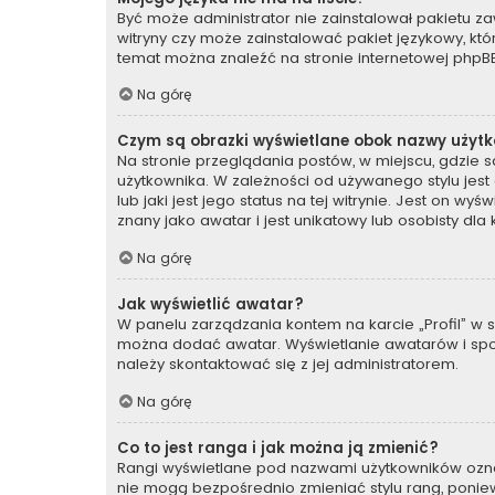
Być może administrator nie zainstalował pakietu za
witryny czy może zainstalować pakiet językowy, któr
temat można znaleźć na stronie internetowej
phpBB
Na górę
Czym są obrazki wyświetlane obok nazwy użyt
Na stronie przeglądania postów, w miejscu, gdzie 
użytkownika. W zależności od używanego stylu jes
lub jaki jest jego status na tej witrynie. Jest on 
znany jako awatar i jest unikatowy lub osobisty dl
Na górę
Jak wyświetlić awatar?
W panelu zarządzania kontem na karcie „Profil” w se
można dodać awatar. Wyświetlanie awatarów i sposó
należy skontaktować się z jej administratorem.
Na górę
Co to jest ranga i jak można ją zmienić?
Rangi wyświetlane pod nazwami użytkowników oznacz
nie mogą bezpośrednio zmieniać stylu rang, ponieważ