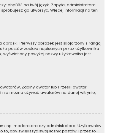
zył phpBB3 na twój język. Zapytaj administratora
e spróbujesz go utworzyć. Więcej informacji na ten
 obrazki. Pierwszy obrazek jest skojarzony z rangą
dużo postów zostało napisanych przez użytkownika
zek, wyświetlany powyżej nazwy użytkownika jest
awatarów, Zdalny awatar lub Prześlij awatar,
li nie można używać awatarów na danej witrynie,
um, np. moderatora czy administratora. Użytkownicy
 to, aby zwiększyć swój licznik postów i przez to