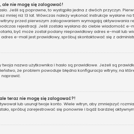
 ale nie mogę się zalogować!
sło. Jeśli są poprawne, to wystąpiła jedna z dwóch przyczyn. Pie
sz mniej niż 13 lat. Wówczas należy wykonać instrukcje wysłane na t
 witryny przed pierwszym zalogowaniem wymagają aktywowania rejes
podczas rejestracji. Jeśli została wysłana do ciebie wiadomość e-m
 dotarła, być może został podany nieprawidłowy adres e-mail lub wi
dres e-mail jest prawidłowy, spróbuj skontaktować się z administ
woja nazwa użytkownika i hasło są prawidłowe. Jeżeli są prawidłowe
eństwo, że problem powoduje błędna konfiguracja witryny, na której
o naprawić.
 ale teraz nie mogę się zalogować?!
ywował lub usunął twoje konto. Wiele witryn, aby zmniejszyć rozmi
 się stało, spróbuj zarejestrować się ponownie i bądź bardziej akt