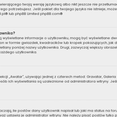
wierającego twoją wersję językową albo nikt jeszcze nie przetłumac
ego potrzebujesz. Jeśli pakiet dla twojego języka nie istnieje, moż
.pl
® lub phpBB Limited
phpBB.com
®
kownika?
są wyświetlane informacje o użytkowniku, mogą być wyświetlane dwa
t on w formie gwiazdek, kwadracików lub kropek pokazujących, jak 
wyświetlany poniżej nazwy użytkownika. Drugi, zazwyczaj większy obra
a każdego użytkownika.
kcji „Awatar”, używając jednej z czterech metod: Gravatar, Galeria 
b ich wyświetlania są uzależnione od administratora witryny. Jeś
ają, ile postów dany użytkownik napisał lub jaki ma status na for
 ustawia je administrator witryny. Nie należy pisać postów tylko po