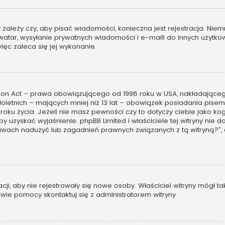
ny zależy czy, aby pisać wiadomości, konieczna jest rejestracja. Ni
 awatar, wysyłanie prywatnych wiadomości i e-maili do innych użytk
więc zaleca się jej wykonanie.
tion Act – prawa obowiązującego od 1998 roku w USA, nakładającego 
oletnich – mających mniej niż 13 lat – obowiązek posiadania pis
 roku życia. Jeżeli nie masz pewności czy to dotyczy ciebie jako 
, by uzyskać wyjaśnienie. phpBB Limited i właściciele tej witryny n
awach nadużyć lub zagadnień prawnych związanych z tą witryną?”,
racji, aby nie rejestrowały się nowe osoby. Właściciel witryny mógł 
wie pomocy skontaktuj się z administratorem witryny.