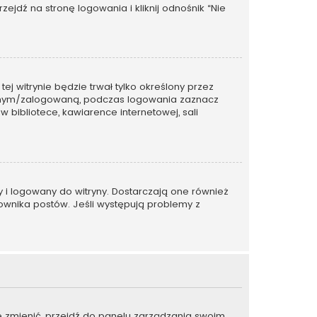
dź na stronę logowania i kliknij odnośnik “Nie
tej witrynie będzie trwał tylko określony przez
wanym/zalogowaną, podczas logowania zaznacz
w bibliotece, kawiarence internetowej, sali
y i logowany do witryny. Dostarczają one również
kownika postów. Jeśli występują problemy z
je zmienić, przejdź do panelu zarządzania swoim