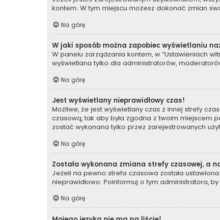
kontem. W tym miejscu możesz dokonać zmian swoich
Na górę
W jaki sposób można zapobiec wyświetlaniu na
W panelu zarządzania kontem, w “Ustawieniach witr
wyświetlana tylko dla administratorów, moderatorów
Na górę
Jest wyświetlany nieprawidłowy czas!
Możliwe, że jest wyświetlany czas z innej strefy czas
czasową, tak aby była zgodna z twoim miejscem poby
zostać wykonana tylko przez zarejestrowanych użyt
Na górę
Została wykonana zmiana strefy czasowej, a na
Jeżeli na pewno strefa czasowa została ustawiona 
nieprawidłowo. Poinformuj o tym administratora, by
Na górę
Mojego języka nie ma na liście!