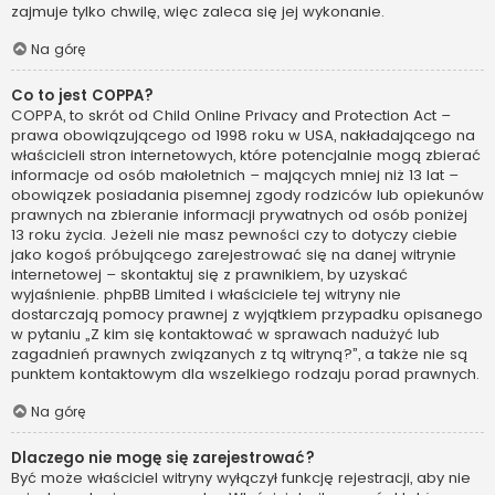
zajmuje tylko chwilę, więc zaleca się jej wykonanie.
Na górę
Co to jest COPPA?
COPPA, to skrót od Child Online Privacy and Protection Act –
prawa obowiązującego od 1998 roku w USA, nakładającego na
właścicieli stron internetowych, które potencjalnie mogą zbierać
informacje od osób małoletnich – mających mniej niż 13 lat –
obowiązek posiadania pisemnej zgody rodziców lub opiekunów
prawnych na zbieranie informacji prywatnych od osób poniżej
13 roku życia. Jeżeli nie masz pewności czy to dotyczy ciebie
jako kogoś próbującego zarejestrować się na danej witrynie
internetowej – skontaktuj się z prawnikiem, by uzyskać
wyjaśnienie. phpBB Limited i właściciele tej witryny nie
dostarczają pomocy prawnej z wyjątkiem przypadku opisanego
w pytaniu „Z kim się kontaktować w sprawach nadużyć lub
zagadnień prawnych związanych z tą witryną?”, a także nie są
punktem kontaktowym dla wszelkiego rodzaju porad prawnych.
Na górę
Dlaczego nie mogę się zarejestrować?
Być może właściciel witryny wyłączył funkcję rejestracji, aby nie