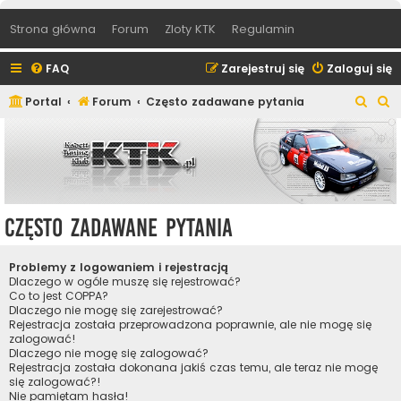
Strona główna
Forum
Zloty KTK
Regulamin
FAQ
Zarejestruj się
Zaloguj się
S
S
Portal
Forum
Często zadawane pytania
z
z
u
u
k
k
a
a
j
j
Często zadawane pytania
Problemy z logowaniem i rejestracją
Dlaczego w ogóle muszę się rejestrować?
Co to jest COPPA?
Dlaczego nie mogę się zarejestrować?
Rejestracja została przeprowadzona poprawnie, ale nie mogę się
zalogować!
Dlaczego nie mogę się zalogować?
Rejestracja została dokonana jakiś czas temu, ale teraz nie mogę
się zalogować?!
Nie pamiętam hasła!