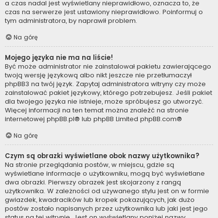
a czas nadal jest wyświetlany nieprawidłowo, oznacza to, że
czas na serwerze jest ustawiony nieprawidłowo. Poinformuj o
tym administratora, by naprawił problem.
Na górę
Mojego języka nie ma na liście!
Być może administrator nie zainstalował pakietu zawierającego
twoją wersję językową albo nikt jeszcze nie przetłumaczył
phpBB3 na twój język. Zapytaj administratora witryny czy może
zainstalować pakiet językowy, którego potrzebujesz. Jeśli pakiet
dla twojego języka nie istnieje, może spróbujesz go utworzyć.
Więcej informacji na ten temat można znaleźć na stronie
internetowej
phpBB.pl
® lub phpBB Limited
phpBB.com
®
Na górę
Czym są obrazki wyświetlane obok nazwy użytkownika?
Na stronie przeglądania postów, w miejscu, gdzie są
wyświetlane informacje o użytkowniku, mogą być wyświetlane
dwa obrazki. Pierwszy obrazek jest skojarzony z rangą
użytkownika. W zależności od używanego stylu jest on w formie
gwiazdek, kwadracików lub kropek pokazujących, jak dużo
postów zostało napisanych przez użytkownika lub jaki jest jego
status na tej witrynie. Jest on wyświetlany poniżej nazwy