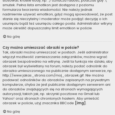
stosować krótkie kody, np. :) oznacza radość, podczas gdy :(
smutek. Pełna lista emotikon jest dostępna z poziomu
formularza tworzenia wiadomości. Nie należy jednak
nadmiernie używać emotikon, gdyż mogą spowodować, że post
stanie się nieczytelny i moderator może podjąć decyzję o ich
usunięciu bądź też usunięciu całego posta. Administrator witryny
może określić dopuszczalny limit emotikon w poście.
Na górę
Czy można umieszczać obrazki w poście?
Tak, obrazki można umieszczać w postach. Jeśli administrator
włączył możliwość zamieszczania załączników, można wgrać
obrazek bezpośrednio na witrynę. Jeśli ta funkcja nie działa, aby
obrazek był wyświetlany na forum, należy podać odnośnik do
obrazka umieszczonego na publicznie dostępnym serwerze, np.
http://www.jakas_strona.com/moj_obrazek.gif. Nie można
podawać odnośników do obrazków zapisanych na prywatnym
komputerze, chyba że jest publicznie dostępnym serwerem ani
do obrazków znajdujących się na stronach wymagających
autoryzacji, takich jak, np. skrzynki pocztowe na Gmail lub
Yahoo! oraz stronach chronionych hasłem. Aby umieścić
obrazek w poście, użyj znacznika BBCode
[img]
.
Na górę