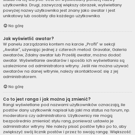
użytkownika. Drugi, zazwyczaj większy obrazek, wyświetlany
powyżej nazwy użytkownika jest znany jako awatar i jest
unikatowy lub osobisty dla każdego użytkownika.
Na górę
Jak wyświetlić awatar?
W panelu zarządzania kontem na karcie „Profil” w sekcji
„Awatar”, używając jednej z czterech metod: Gravatar, Galeria
awatarów, Zdalny awatar lub Prześlij awatar, można dodać
awatar. Wyświetlanie awatarów i sposób ich wyświetlania są
uzależnione od administratora witryny. Jeśli nie można używać
awatarów na danej witrynie, należy skontaktować się z jej
administratorem.
Na górę
Co to jest ranga i jak można ją zmienić?
Rangi wyświetlane pod nazwami użytkowników oznaczają, ile
postów dany użytkownik napisał lub jaki ma status na forum, np.
moderatora czy administratora. Użytkownicy nie mogą
bezpośrednio zmieniać stylu rang, ponieważ ustawia je
administrator witryny. Nie należy pisać postów tylko po to, aby
zwiększyć swój licznik postów i przez to swoją rangę. Większość