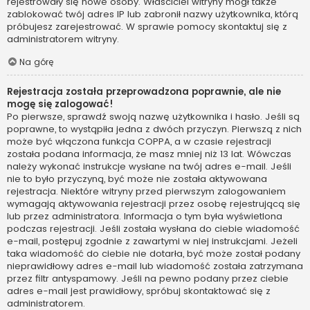
rejestrowały się nowe osoby. Właściciel witryny mógł także
zablokować twój adres IP lub zabronił nazwy użytkownika, którą
próbujesz zarejestrować. W sprawie pomocy skontaktuj się z
administratorem witryny.
Na górę
Rejestracja została przeprowadzona poprawnie, ale nie
mogę się zalogować!
Po pierwsze, sprawdź swoją nazwę użytkownika i hasło. Jeśli są
poprawne, to wystąpiła jedna z dwóch przyczyn. Pierwszą z nich
może być włączona funkcja COPPA, a w czasie rejestracji
została podana informacja, że masz mniej niż 13 lat. Wówczas
należy wykonać instrukcje wysłane na twój adres e-mail. Jeśli
nie to było przyczyną, być może nie została aktywowana
rejestracja. Niektóre witryny przed pierwszym zalogowaniem
wymagają aktywowania rejestracji przez osobę rejestrującą się
lub przez administratora. Informacja o tym była wyświetlona
podczas rejestracji. Jeśli została wysłana do ciebie wiadomość
e-mail, postępuj zgodnie z zawartymi w niej instrukcjami. Jeżeli
taka wiadomość do ciebie nie dotarła, być może został podany
nieprawidłowy adres e-mail lub wiadomość została zatrzymana
przez filtr antyspamowy. Jeśli na pewno podany przez ciebie
adres e-mail jest prawidłowy, spróbuj skontaktować się z
administratorem.