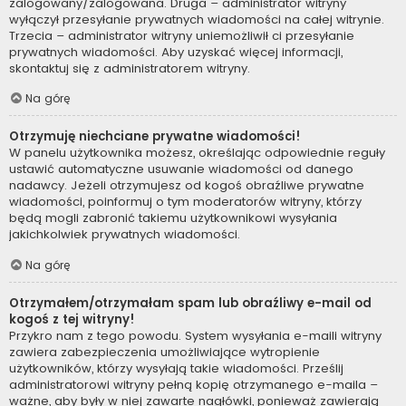
zalogowany/zalogowana. Druga – administrator witryny
wyłączył przesyłanie prywatnych wiadomości na całej witrynie.
Trzecia – administrator witryny uniemożliwił ci przesyłanie
prywatnych wiadomości. Aby uzyskać więcej informacji,
skontaktuj się z administratorem witryny.
Na górę
Otrzymuję niechciane prywatne wiadomości!
W panelu użytkownika możesz, określając odpowiednie reguły
ustawić automatyczne usuwanie wiadomości od danego
nadawcy. Jeżeli otrzymujesz od kogoś obraźliwe prywatne
wiadomości, poinformuj o tym moderatorów witryny, którzy
będą mogli zabronić takiemu użytkownikowi wysyłania
jakichkolwiek prywatnych wiadomości.
Na górę
Otrzymałem/otrzymałam spam lub obraźliwy e-mail od
kogoś z tej witryny!
Przykro nam z tego powodu. System wysyłania e-maili witryny
zawiera zabezpieczenia umożliwiające wytropienie
użytkowników, którzy wysyłają takie wiadomości. Prześlij
administratorowi witryny pełną kopię otrzymanego e-maila –
ważne, aby były w niej zawarte nagłówki, ponieważ zawierają