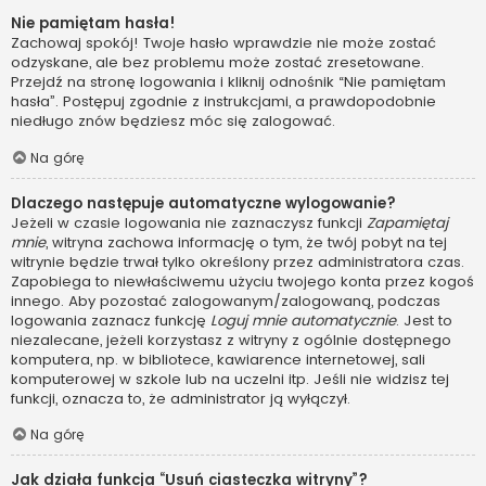
Nie pamiętam hasła!
Zachowaj spokój! Twoje hasło wprawdzie nie może zostać
odzyskane, ale bez problemu może zostać zresetowane.
Przejdź na stronę logowania i kliknij odnośnik “Nie pamiętam
hasła”. Postępuj zgodnie z instrukcjami, a prawdopodobnie
niedługo znów będziesz móc się zalogować.
Na górę
Dlaczego następuje automatyczne wylogowanie?
Jeżeli w czasie logowania nie zaznaczysz funkcji
Zapamiętaj
mnie
, witryna zachowa informację o tym, że twój pobyt na tej
witrynie będzie trwał tylko określony przez administratora czas.
Zapobiega to niewłaściwemu użyciu twojego konta przez kogoś
innego. Aby pozostać zalogowanym/zalogowaną, podczas
logowania zaznacz funkcję
Loguj mnie automatycznie
. Jest to
niezalecane, jeżeli korzystasz z witryny z ogólnie dostępnego
komputera, np. w bibliotece, kawiarence internetowej, sali
komputerowej w szkole lub na uczelni itp. Jeśli nie widzisz tej
funkcji, oznacza to, że administrator ją wyłączył.
Na górę
Jak działa funkcja “Usuń ciasteczka witryny”?