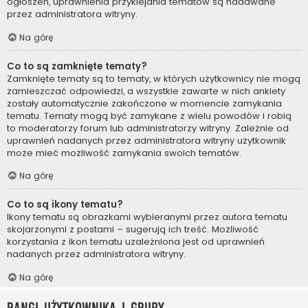
ogłoszeń, uprawnienia przyklejania tematów są nadawane
przez administratora witryny.
Na górę
Co to są zamknięte tematy?
Zamknięte tematy są to tematy, w których użytkownicy nie mogą
zamieszczać odpowiedzi, a wszystkie zawarte w nich ankiety
zostały automatycznie zakończone w momencie zamykania
tematu. Tematy mogą być zamykane z wielu powodów i robią
to moderatorzy forum lub administratorzy witryny. Zależnie od
uprawnień nadanych przez administratora witryny użytkownik
może mieć możliwość zamykania swoich tematów.
Na górę
Co to są ikony tematu?
Ikony tematu są obrazkami wybieranymi przez autora tematu
skojarzonymi z postami – sugerują ich treść. Możliwość
korzystania z ikon tematu uzależniona jest od uprawnień
nadanych przez administratora witryny.
Na górę