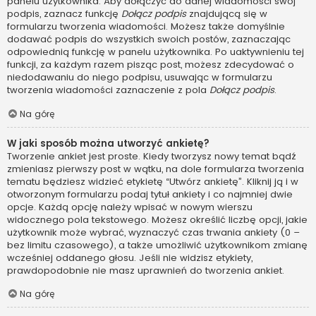
panelu użytkownika. Aby dołączyć do danej wiadomości swój
podpis, zaznacz funkcję
Dołącz podpis
znajdującą się w
formularzu tworzenia wiadomości. Możesz także domyślnie
dodawać podpis do wszystkich swoich postów, zaznaczając
odpowiednią funkcję w panelu użytkownika. Po uaktywnieniu tej
funkcji, za każdym razem pisząc post, możesz zdecydować o
niedodawaniu do niego podpisu, usuwając w formularzu
tworzenia wiadomości zaznaczenie z pola
Dołącz podpis
.
Na górę
W jaki sposób można utworzyć ankietę?
Tworzenie ankiet jest proste. Kiedy tworzysz nowy temat bądź
zmieniasz pierwszy post w wątku, na dole formularza tworzenia
tematu będziesz widzieć etykietę “Utwórz ankietę”. Kliknij ją i w
otworzonym formularzu podaj tytuł ankiety i co najmniej dwie
opcje. Każdą opcję należy wpisać w nowym wierszu
widocznego pola tekstowego. Możesz określić liczbę opcji, jakie
użytkownik może wybrać, wyznaczyć czas trwania ankiety (0 –
bez limitu czasowego), a także umożliwić użytkownikom zmianę
wcześniej oddanego głosu. Jeśli nie widzisz etykiety,
prawdopodobnie nie masz uprawnień do tworzenia ankiet.
Na górę