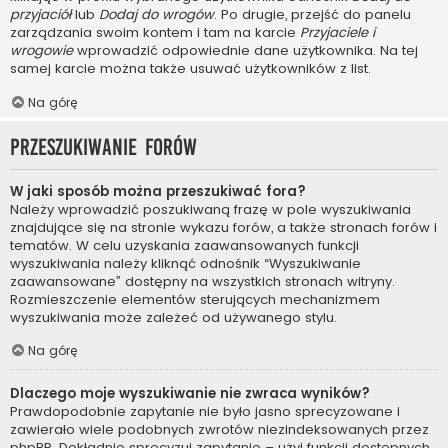
przyjaciół
lub
Dodaj do wrogów
. Po drugie, przejść do panelu
zarządzania swoim kontem i tam na karcie
Przyjaciele i
wrogowie
wprowadzić odpowiednie dane użytkownika. Na tej
samej karcie można także usuwać użytkowników z list.
Na górę
Przeszukiwanie forów
W jaki sposób można przeszukiwać fora?
Należy wprowadzić poszukiwaną frazę w pole wyszukiwania
znajdujące się na stronie wykazu forów, a także stronach forów i
tematów. W celu uzyskania zaawansowanych funkcji
wyszukiwania należy kliknąć odnośnik “Wyszukiwanie
zaawansowane” dostępny na wszystkich stronach witryny.
Rozmieszczenie elementów sterujących mechanizmem
wyszukiwania może zależeć od używanego stylu.
Na górę
Dlaczego moje wyszukiwanie nie zwraca wyników?
Prawdopodobnie zapytanie nie było jasno sprecyzowane i
zawierało wiele podobnych zwrotów niezindeksowanych przez
phpBB. Dokładnie sprecyzuj zapytanie – użyj funkcji dostępnych