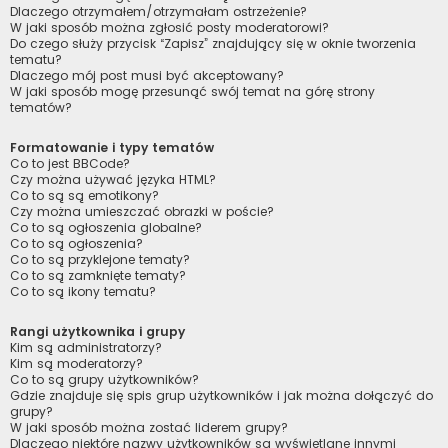
Dlaczego otrzymałem/otrzymałam ostrzeżenie?
W jaki sposób można zgłosić posty moderatorowi?
Do czego służy przycisk “Zapisz” znajdujący się w oknie tworzenia
tematu?
Dlaczego mój post musi być akceptowany?
W jaki sposób mogę przesunąć swój temat na górę strony
tematów?
Formatowanie i typy tematów
Co to jest BBCode?
Czy można używać języka HTML?
Co to są są emotikony?
Czy można umieszczać obrazki w poście?
Co to są ogłoszenia globalne?
Co to są ogłoszenia?
Co to są przyklejone tematy?
Co to są zamknięte tematy?
Co to są ikony tematu?
Rangi użytkownika i grupy
Kim są administratorzy?
Kim są moderatorzy?
Co to są grupy użytkowników?
Gdzie znajduje się spis grup użytkowników i jak można dołączyć do
grupy?
W jaki sposób można zostać liderem grupy?
Dlaczego niektóre nazwy użytkowników są wyświetlane innymi