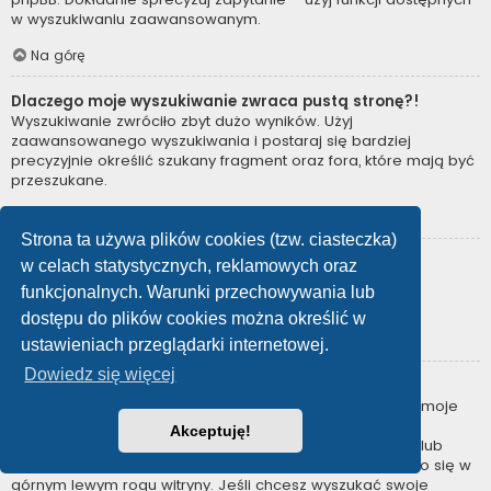
w wyszukiwaniu zaawansowanym.
Na górę
Dlaczego moje wyszukiwanie zwraca pustą stronę?!
Wyszukiwanie zwróciło zbyt dużo wyników. Użyj
zaawansowanego wyszukiwania i postaraj się bardziej
precyzyjnie określić szukany fragment oraz fora, które mają być
przeszukane.
Na górę
Strona ta używa plików cookies (tzw. ciasteczka)
Jak można wyszukać użytkowników?
w celach statystycznych, reklamowych oraz
Przejdź na stronę “Użytkownicy” i kliknij odnośnik “Znajdź
funkcjonalnych. Warunki przechowywania lub
użytkownika”.
dostępu do plików cookies można określić w
Na górę
ustawieniach przeglądarki internetowej.
Dowiedz się więcej
W jaki sposób można znaleźć swoje posty i tematy?
Swoje posty można znaleźć, klikając odnośnik “Wyświetl moje
posty” znajdujący się w panelu zarządzania kontem lub
Akceptuję!
odnośnik “Posty użytkownika” na stronie swojego profilu lub
wybierając „Twoje posty” z menu „Więcej…” znajdującego się w
górnym lewym rogu witryny. Jeśli chcesz wyszukać swoje