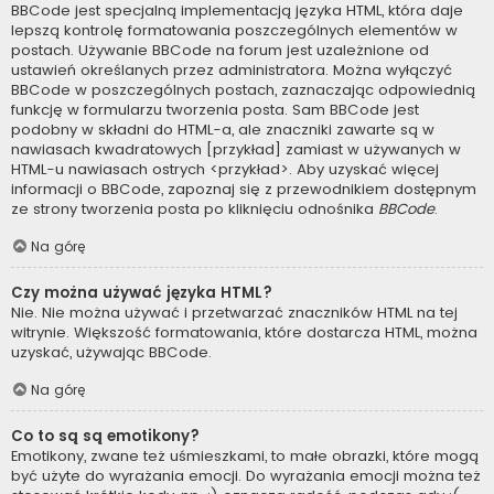
BBCode jest specjalną implementacją języka HTML, która daje
lepszą kontrolę formatowania poszczególnych elementów w
postach. Używanie BBCode na forum jest uzależnione od
ustawień określanych przez administratora. Można wyłączyć
BBCode w poszczególnych postach, zaznaczając odpowiednią
funkcję w formularzu tworzenia posta. Sam BBCode jest
podobny w składni do HTML-a, ale znaczniki zawarte są w
nawiasach kwadratowych [przykład] zamiast w używanych w
HTML-u nawiasach ostrych <przykład>. Aby uzyskać więcej
informacji o BBCode, zapoznaj się z przewodnikiem dostępnym
ze strony tworzenia posta po kliknięciu odnośnika
BBCode
.
Na górę
Czy można używać języka HTML?
Nie. Nie można używać i przetwarzać znaczników HTML na tej
witrynie. Większość formatowania, które dostarcza HTML, można
uzyskać, używając BBCode.
Na górę
Co to są są emotikony?
Emotikony, zwane też uśmieszkami, to małe obrazki, które mogą
być użyte do wyrażania emocji. Do wyrażania emocji można też