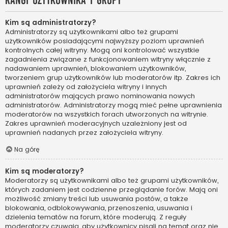
Rangi użytkownika i grupy
Kim są administratorzy?
Administratorzy są użytkownikami albo też grupami
użytkowników posiadającymi najwyższy poziom uprawnień
kontrolnych całej witryny. Mogą oni kontrolować wszystkie
zagadnienia związane z funkcjonowaniem witryny włącznie z
nadawaniem uprawnień, blokowaniem użytkowników,
tworzeniem grup użytkowników lub moderatorów itp. Zakres ich
uprawnień zależy od założyciela witryny i innych
administratorów mających prawo nominowania nowych
administratorów. Administratorzy mogą mieć pełne uprawnienia
moderatorów na wszystkich forach utworzonych na witrynie.
Zakres uprawnień moderacyjnych uzależniony jest od
uprawnień nadanych przez założyciela witryny.
Na górę
Kim są moderatorzy?
Moderatorzy są użytkownikami albo też grupami użytkowników,
których zadaniem jest codzienne przeglądanie forów. Mają oni
możliwość zmiany treści lub usuwania postów, a także
blokowania, odblokowywania, przenoszenia, usuwania i
dzielenia tematów na forum, które moderują. Z reguły
moderatorzy czuwają, aby użytkownicy pisali na temat oraz nie