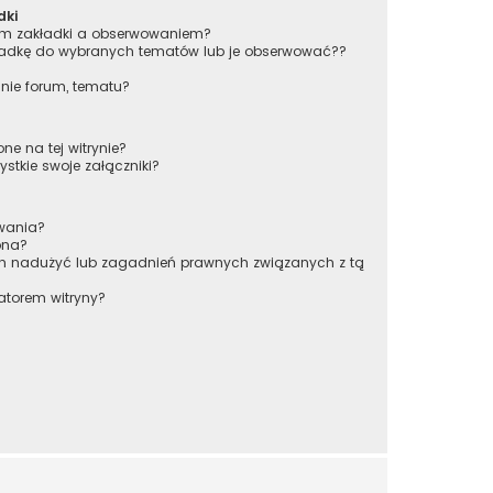
dki
iem zakładki a obserwowaniem?
adkę do wybranych tematów lub je obserwować??
nie forum, tematu?
ne na tej witrynie?
stkie swoje załączniki?
owania?
pna?
ch nadużyć lub zagadnień prawnych związanych z tą
atorem witryny?