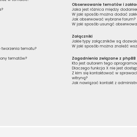
Obserwowanie tematów i zakła
a?
Jaka jest różnica między dodan
W jaki sposób można dodać zakł
Jak obserwować wybrane forum?
W jaki sposób usunąć obserwowa
Załączniki
Jakie typy załączników są dozwolo
W jaki sposób można znaleźć wszy
e tworzenia tematu?
trony tematów?
Zagadnienia związane z phpBB
Kto jest autorem tego oprogram
Dlaczego funkcja X nie jest dostę
Z kim się kontaktować w sprawa
witryną?
Jak nawiązać kontakt z administr