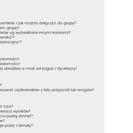
tkowników i jak można dołączyć do grupy?
rem grupy?
ików są wyświetlane innymi kolorami?
ownika”?
istracyjny”?
iadomości!
wiadomości!
obraźliwy e-mail od kogoś z tej witryny!
w?
wać użytkowników z listy przyjaciół lub wrogów?
ć fora?
 zwraca wyników?
ca pustą stronę?!
ów?
e posty i tematy?