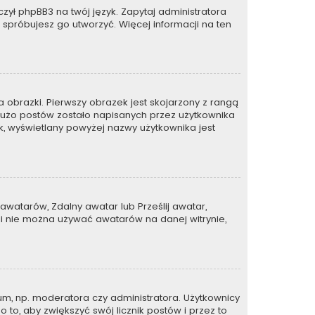
zył phpBB3 na twój język. Zapytaj administratora
e spróbujesz go utworzyć. Więcej informacji na ten
 obrazki. Pierwszy obrazek jest skojarzony z rangą
dużo postów zostało napisanych przez użytkownika
zek, wyświetlany powyżej nazwy użytkownika jest
awatarów, Zdalny awatar lub Prześlij awatar,
li nie można używać awatarów na danej witrynie,
um, np. moderatora czy administratora. Użytkownicy
 to, aby zwiększyć swój licznik postów i przez to