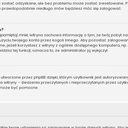
ostać odzyskane, ale bez problemu może zostać zresetowane. Przej
, a prawdopodobnie niedługo znów będziesz móc się zalogować.
e?
apamiętaj mnie
, witryna zachowa informację o tym, że twój pobyt na 
u użyciu twojego konta przez kogoś innego. Aby pozostać zalogo
ane, jeżeli korzystasz z witryny z ogólnie dostępnego komputera, np. 
dzisz tej funkcji, oznacza to, że administrator ją wyłączył.
 utworzone przez phpBB dzięki, którym użytkownik jest autoryzowan
ora witryny – śledzenia przeczytanych i nieprzeczytanych przez użyt
 może być pomocne.
stkie twoje ustawienia są zapisywane w bazie danych witryny. Aby 