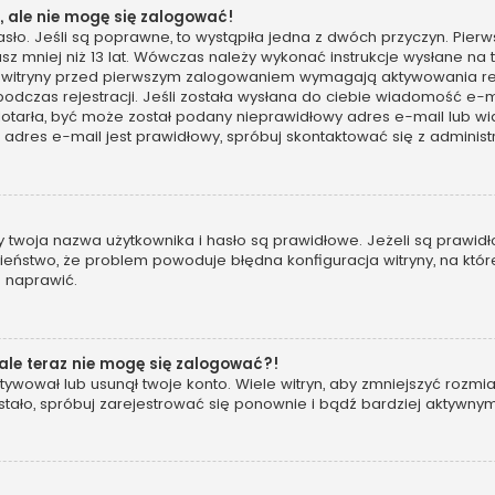
 ale nie mogę się zalogować!
sło. Jeśli są poprawne, to wystąpiła jedna z dwóch przyczyn. Pie
sz mniej niż 13 lat. Wówczas należy wykonać instrukcje wysłane na t
 witryny przed pierwszym zalogowaniem wymagają aktywowania rejes
podczas rejestracji. Jeśli została wysłana do ciebie wiadomość e-m
 dotarła, być może został podany nieprawidłowy adres e-mail lub wi
dres e-mail jest prawidłowy, spróbuj skontaktować się z administ
woja nazwa użytkownika i hasło są prawidłowe. Jeżeli są prawidłowe
eństwo, że problem powoduje błędna konfiguracja witryny, na której
o naprawić.
 ale teraz nie mogę się zalogować?!
ywował lub usunął twoje konto. Wiele witryn, aby zmniejszyć rozmi
 się stało, spróbuj zarejestrować się ponownie i bądź bardziej akt