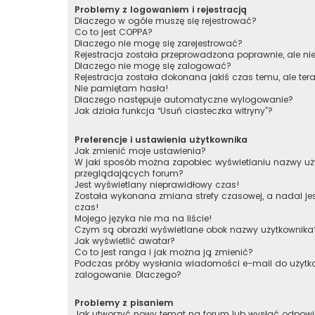
Problemy z logowaniem i rejestracją
Dlaczego w ogóle muszę się rejestrować?
Co to jest COPPA?
Dlaczego nie mogę się zarejestrować?
Rejestracja została przeprowadzona poprawnie, ale n
Dlaczego nie mogę się zalogować?
Rejestracja została dokonana jakiś czas temu, ale te
Nie pamiętam hasła!
Dlaczego następuje automatyczne wylogowanie?
Jak działa funkcja “Usuń ciasteczka witryny”?
Preferencje i ustawienia użytkownika
Jak zmienić moje ustawienia?
W jaki sposób można zapobiec wyświetlaniu nazwy uży
przeglądających forum?
Jest wyświetlany nieprawidłowy czas!
Została wykonana zmiana strefy czasowej, a nadal je
czas!
Mojego języka nie ma na liście!
Czym są obrazki wyświetlane obok nazwy użytkownika
Jak wyświetlić awatar?
Co to jest ranga i jak można ją zmienić?
Podczas próby wysłania wiadomości e-mail do użytko
zalogowanie. Dlaczego?
Problemy z pisaniem
Jak utworzyć nowy temat na forum lub wysłać odpow