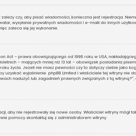
ny zależy czy, aby pisać wiadomości, konieczna jest rejestracja. Ni
 awatar, wysyłanie prywatnych wiadomości i e-maili do innych użytk
więc zaleca się jej wykonanie.
tion Act – prawa obowiązującego od 1998 roku w USA, nakładającego 
oletnich – mających mniej niż 13 lat – obowiązek posiadania pis
 roku życia. Jeżeli nie masz pewności czy to dotyczy ciebie jako 
, by uzyskać wyjaśnienie. phpBB Limited i właściciele tej witryny n
awach nadużyć lub zagadnień prawnych związanych z tą witryną?”,
racji, aby nie rejestrowały się nowe osoby. Właściciel witryny mógł 
wie pomocy skontaktuj się z administratorem witryny.