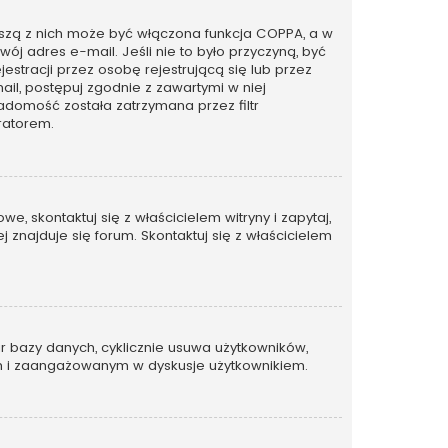
rwszą z nich może być włączona funkcja COPPA, a w
wój adres e-mail. Jeśli nie to było przyczyną, być
tracji przez osobę rejestrującą się lub przez
ail, postępuj zgodnie z zawartymi w niej
adomość została zatrzymana przez filtr
ratorem.
, skontaktuj się z właścicielem witryny i zapytaj,
 znajduje się forum. Skontaktuj się z właścicielem
ar bazy danych, cyklicznie usuwa użytkowników,
ywnym i zaangażowanym w dyskusje użytkownikiem.