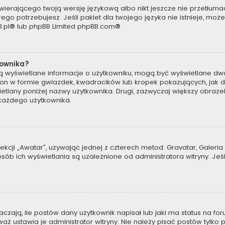
wierającego twoją wersję językową albo nikt jeszcze nie przetłumac
ego potrzebujesz. Jeśli pakiet dla twojego języka nie istnieje, moż
.pl
® lub phpBB Limited
phpBB.com
®
kownika?
są wyświetlane informacje o użytkowniku, mogą być wyświetlane dwa
t on w formie gwiazdek, kwadracików lub kropek pokazujących, jak 
wyświetlany poniżej nazwy użytkownika. Drugi, zazwyczaj większy obra
a każdego użytkownika.
kcji „Awatar”, używając jednej z czterech metod: Gravatar, Galeria 
b ich wyświetlania są uzależnione od administratora witryny. Jeś
ają, ile postów dany użytkownik napisał lub jaki ma status na for
 ustawia je administrator witryny. Nie należy pisać postów tylko po