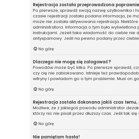
Rejestracja została przeprowadzona poprawnie,
Po pierwsze, sprawdź swoją nazwę użytkownika i ha
czasie rejestracji została podana informacja, że ma
może nie została aktywowana rejestracja. Niektóre
administratora. Informacja o tym była wyświetlona 
instrukcjami. Jeżeli taka wiadomość do ciebie nie
antyspamowy. Jeśli na pewno podany przez ciebie a
Na górę
Dlaczego nie mogę się zalogować?
Powodów może być kilka. Po pierwsze sprawdź, czy t
czy cię nie zablokowano. Istnieje też prawdopodobi
witryny i powiadom go o tym problemie. Musi on g
Na górę
Rejestracja została dokonana jakiś czas temu,
Możliwe, że z jakiegoś powodu administrator dezakt
którzy nic nie pisali przez dłuższy czas. Jeśli tak
Na górę
Nie pamiętam hasła!