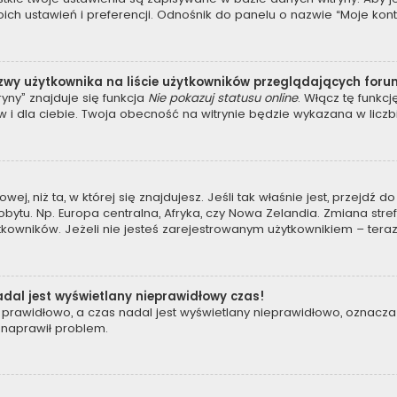
 ustawień i preferencji. Odnośnik do panelu o nazwie “Moje konto”
zwy użytkownika na liście użytkowników przeglądających for
yny” znajduje się funkcja
Nie pokazuj statusu online
. Włącz tę funkc
 i dla ciebie. Twoja obecność na witrynie będzie wykazana w liczb
owej, niż ta, w której się znajdujesz. Jeśli tak właśnie jest, przejdź
tu. Np. Europa centralna, Afryka, czy Nowa Zelandia. Zmiana strefy
kowników. Jeżeli nie jesteś zarejestrowanym użytkownikiem – teraz
dal jest wyświetlany nieprawidłowy czas!
prawidłowo, a czas nadal jest wyświetlany nieprawidłowo, oznacza 
 naprawił problem.