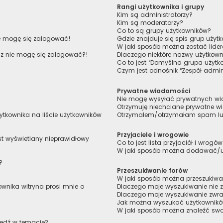
Rangi użytkownika i grupy
Kim są administratorzy?
Kim są moderatorzy?
Co to są grupy użytkowników?
ie mogę się zalogować!
Gdzie znajduje się spis grup uży
W jaki sposób można zostać lide
raz nie mogę się zalogować?!
Dlaczego niektóre nazwy użytkown
Co to jest “Domyślna grupa użytk
Czym jest odnośnik “Zespół admin
Prywatne wiadomości
Nie mogę wysyłać prywatnych w
Otrzymuję niechciane prywatne 
tkownika na liście użytkowników
Otrzymałem/otrzymałam spam lub 
Przyjaciele i wrogowie
st wyświetlany nieprawidłowy
Co to jest lista przyjaciół i wrogó
W jaki sposób można dodawać/usu
?
Przeszukiwanie forów
W jaki sposób można przeszukiwa
wnika witryna prosi mnie o
Dlaczego moje wyszukiwanie nie
Dlaczego moje wyszukiwanie zwra
Jak można wyszukać użytkownik
W jaki sposób można znaleźć swoj
iedź w temacie?