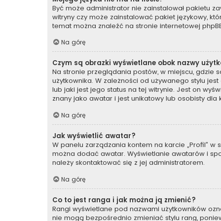
Być może administrator nie zainstalował pakietu za
witryny czy może zainstalować pakiet językowy, któr
temat można znaleźć na stronie internetowej
phpBB
Na górę
Czym są obrazki wyświetlane obok nazwy użyt
Na stronie przeglądania postów, w miejscu, gdzie 
użytkownika. W zależności od używanego stylu jes
lub jaki jest jego status na tej witrynie. Jest on 
znany jako awatar i jest unikatowy lub osobisty dl
Na górę
Jak wyświetlić awatar?
W panelu zarządzania kontem na karcie „Profil” w se
można dodać awatar. Wyświetlanie awatarów i sposó
należy skontaktować się z jej administratorem.
Na górę
Co to jest ranga i jak można ją zmienić?
Rangi wyświetlane pod nazwami użytkowników oznacz
nie mogą bezpośrednio zmieniać stylu rang, ponieważ