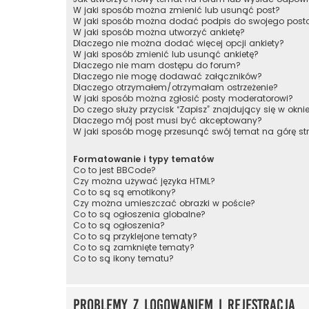
W jaki sposób można zmienić lub usunąć post?
W jaki sposób można dodać podpis do swojego post
W jaki sposób można utworzyć ankietę?
Dlaczego nie można dodać więcej opcji ankiety?
W jaki sposób zmienić lub usunąć ankietę?
Dlaczego nie mam dostępu do forum?
Dlaczego nie mogę dodawać załączników?
Dlaczego otrzymałem/otrzymałam ostrzeżenie?
W jaki sposób można zgłosić posty moderatorowi?
Do czego służy przycisk “Zapisz” znajdujący się w okni
Dlaczego mój post musi być akceptowany?
W jaki sposób mogę przesunąć swój temat na górę s
Formatowanie i typy tematów
Co to jest BBCode?
Czy można używać języka HTML?
Co to są są emotikony?
Czy można umieszczać obrazki w poście?
Co to są ogłoszenia globalne?
Co to są ogłoszenia?
Co to są przyklejone tematy?
Co to są zamknięte tematy?
Co to są ikony tematu?
Problemy z logowaniem i rejestracją