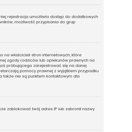
emniej rejestracja umożliwia dostęp do dodatkowych
owników, możliwość przypisania do grup
na właścicieli stron internetowych, które
emnej zgody rodziców lub opiekunów prawnych na
kogoś próbującego zarejestrować się na danej
ie dostarczają pomocy prawnej z wyjątkiem przypadku
 a także nie są punktem kontaktowym dla
także zablokować twój adres IP lub zabronił nazwy