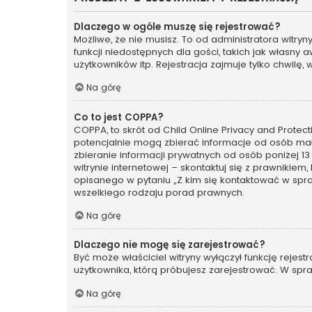
Dlaczego w ogóle muszę się rejestrować?
Możliwe, że nie musisz. To od administratora witry
funkcji niedostępnych dla gości, takich jak własny
użytkowników itp. Rejestracja zajmuje tylko chwilę, 
Na górę
Co to jest COPPA?
COPPA, to skrót od Child Online Privacy and Protec
potencjalnie mogą zbierać informacje od osób mał
zbieranie informacji prywatnych od osób poniżej 13
witrynie internetowej – skontaktuj się z prawnikiem
opisanego w pytaniu „Z kim się kontaktować w spr
wszelkiego rodzaju porad prawnych.
Na górę
Dlaczego nie mogę się zarejestrować?
Być może właściciel witryny wyłączył funkcję rejest
użytkownika, którą próbujesz zarejestrować. W spra
Na górę