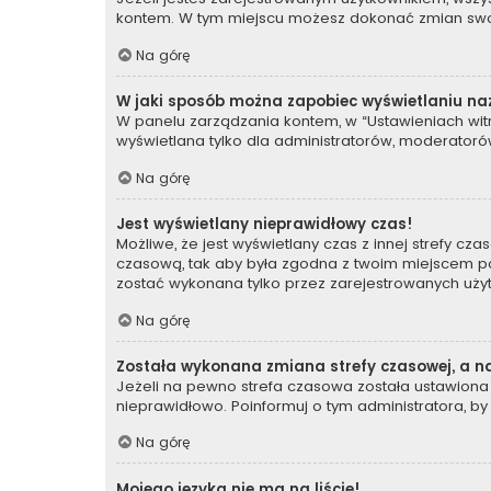
kontem. W tym miejscu możesz dokonać zmian swoich
Na górę
W jaki sposób można zapobiec wyświetlaniu na
W panelu zarządzania kontem, w “Ustawieniach witr
wyświetlana tylko dla administratorów, moderatorów
Na górę
Jest wyświetlany nieprawidłowy czas!
Możliwe, że jest wyświetlany czas z innej strefy czas
czasową, tak aby była zgodna z twoim miejscem poby
zostać wykonana tylko przez zarejestrowanych użyt
Na górę
Została wykonana zmiana strefy czasowej, a na
Jeżeli na pewno strefa czasowa została ustawiona 
nieprawidłowo. Poinformuj o tym administratora, by
Na górę
Mojego języka nie ma na liście!