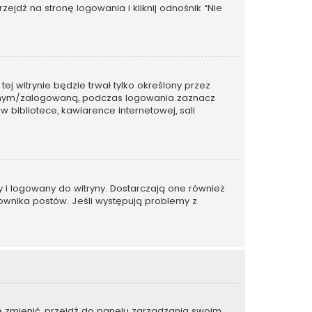
dź na stronę logowania i kliknij odnośnik “Nie
tej witrynie będzie trwał tylko określony przez
wanym/zalogowaną, podczas logowania zaznacz
w bibliotece, kawiarence internetowej, sali
y i logowany do witryny. Dostarczają one również
kownika postów. Jeśli występują problemy z
je zmienić, przejdź do panelu zarządzania swoim