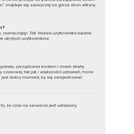
 znajduje się zazwyczaj na górze stron witryny.
um?
ję, zaznaczając
Tak
. Nazwa użytkownika będzie
ie ukrytych użytkowników.
 do panelu zarządzania kontem i zmień strefę
 czasowej, tak jak i większości ustawień, może
 jest dobry moment, by się zarejestrować.
to, że czas na serwerze jest ustawiony