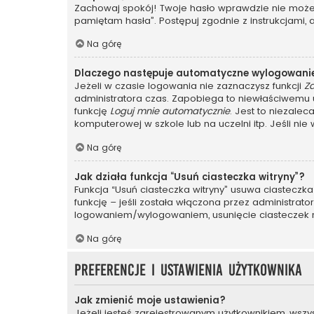
Zachowaj spokój! Twoje hasło wprawdzie nie może z
pamiętam hasła”. Postępuj zgodnie z instrukcjami
Na górę
Dlaczego następuje automatyczne wylogowani
Jeżeli w czasie logowania nie zaznaczysz funkcji
Z
administratora czas. Zapobiega to niewłaściwem
funkcję
Loguj mnie automatycznie
. Jest to niezalec
komputerowej w szkole lub na uczelni itp. Jeśli nie wi
Na górę
Jak działa funkcja “Usuń ciasteczka witryny”?
Funkcja “Usuń ciasteczka witryny” usuwa ciasteczka
funkcję – jeśli została włączona przez administrat
logowaniem/wylogowaniem, usunięcie ciasteczek
Na górę
Preferencje i ustawienia użytkownika
Jak zmienić moje ustawienia?
Jeżeli jesteś zarejestrowanym użytkownikiem, wszy