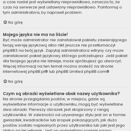
a czas nadal jest wyświetlany nieprawidłowo, oznacza to, że
czas na serwerze jest ustawiony nieprawidłowo. Poinformuj o
tym administratora, by naprawił problem.
Na górę
Mojego języka nie ma na liście!
Być może administrator nie zainstalował pakietu zawierającego
twoją wersję językową albo nikt jeszcze nie przetłumaczył
phpBB3 na twój język. Zapytaj administratora witryny czy może
zainstalować pakiet językowy, którego potrzebujesz. Jeśli pakiet
dla twojego języka nie istnieje, może spróbujesz go utworzyć.
Więcej informacji na ten temat można znaleźć na stronie
internetowej
phpBB.pl
® lub phpBB Limited
phpBB.com
®
Na górę
Czym są obrazki wyświetlane obok nazwy użytkownika?
Na stronie przeglądania postów, w miejscu, gdzie są
wyświetlane informacje o użytkowniku, mogą być wyświetlane
dwa obrazki. Pierwszy obrazek jest skojarzony z rangą
użytkownika. W zależności od używanego stylu jest on w formie
gwiazdek, kwadracików lub kropek pokazujących, jak dużo
postów zostało napisanych przez użytkownika lub jaki jest jego
status na tej witrynie. Jest on wyświetlany poniżej nazwy