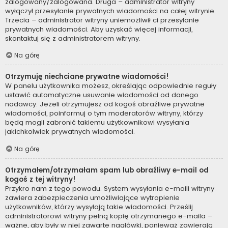
zalogowany/zalogowana. Druga – administrator witryny
wyłączył przesyłanie prywatnych wiadomości na całej witrynie.
Trzecia – administrator witryny uniemożliwił ci przesyłanie
prywatnych wiadomości. Aby uzyskać więcej informacji,
skontaktuj się z administratorem witryny.
Na górę
Otrzymuję niechciane prywatne wiadomości!
W panelu użytkownika możesz, określając odpowiednie reguły
ustawić automatyczne usuwanie wiadomości od danego
nadawcy. Jeżeli otrzymujesz od kogoś obraźliwe prywatne
wiadomości, poinformuj o tym moderatorów witryny, którzy
będą mogli zabronić takiemu użytkownikowi wysyłania
jakichkolwiek prywatnych wiadomości.
Na górę
Otrzymałem/otrzymałam spam lub obraźliwy e-mail od
kogoś z tej witryny!
Przykro nam z tego powodu. System wysyłania e-maili witryny
zawiera zabezpieczenia umożliwiające wytropienie
użytkowników, którzy wysyłają takie wiadomości. Prześlij
administratorowi witryny pełną kopię otrzymanego e-maila –
ważne, aby były w niej zawarte nagłówki, ponieważ zawierają