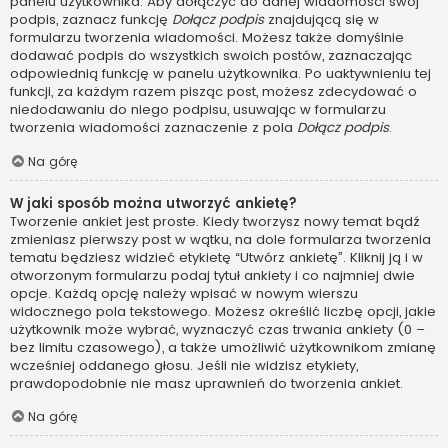
panelu użytkownika. Aby dołączyć do danej wiadomości swój
podpis, zaznacz funkcję
Dołącz podpis
znajdującą się w
formularzu tworzenia wiadomości. Możesz także domyślnie
dodawać podpis do wszystkich swoich postów, zaznaczając
odpowiednią funkcję w panelu użytkownika. Po uaktywnieniu tej
funkcji, za każdym razem pisząc post, możesz zdecydować o
niedodawaniu do niego podpisu, usuwając w formularzu
tworzenia wiadomości zaznaczenie z pola
Dołącz podpis
.
Na górę
W jaki sposób można utworzyć ankietę?
Tworzenie ankiet jest proste. Kiedy tworzysz nowy temat bądź
zmieniasz pierwszy post w wątku, na dole formularza tworzenia
tematu będziesz widzieć etykietę “Utwórz ankietę”. Kliknij ją i w
otworzonym formularzu podaj tytuł ankiety i co najmniej dwie
opcje. Każdą opcję należy wpisać w nowym wierszu
widocznego pola tekstowego. Możesz określić liczbę opcji, jakie
użytkownik może wybrać, wyznaczyć czas trwania ankiety (0 –
bez limitu czasowego), a także umożliwić użytkownikom zmianę
wcześniej oddanego głosu. Jeśli nie widzisz etykiety,
prawdopodobnie nie masz uprawnień do tworzenia ankiet.
Na górę