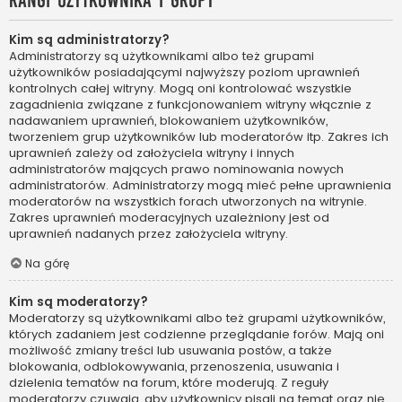
Rangi użytkownika i grupy
Kim są administratorzy?
Administratorzy są użytkownikami albo też grupami
użytkowników posiadającymi najwyższy poziom uprawnień
kontrolnych całej witryny. Mogą oni kontrolować wszystkie
zagadnienia związane z funkcjonowaniem witryny włącznie z
nadawaniem uprawnień, blokowaniem użytkowników,
tworzeniem grup użytkowników lub moderatorów itp. Zakres ich
uprawnień zależy od założyciela witryny i innych
administratorów mających prawo nominowania nowych
administratorów. Administratorzy mogą mieć pełne uprawnienia
moderatorów na wszystkich forach utworzonych na witrynie.
Zakres uprawnień moderacyjnych uzależniony jest od
uprawnień nadanych przez założyciela witryny.
Na górę
Kim są moderatorzy?
Moderatorzy są użytkownikami albo też grupami użytkowników,
których zadaniem jest codzienne przeglądanie forów. Mają oni
możliwość zmiany treści lub usuwania postów, a także
blokowania, odblokowywania, przenoszenia, usuwania i
dzielenia tematów na forum, które moderują. Z reguły
moderatorzy czuwają, aby użytkownicy pisali na temat oraz nie