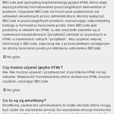
BBCode jest specjalną implementacją języka HTML, która daje
lepszą kontrolę formatowania poszczególnych elementów w
postach. Używanie BBCode na forum jest uzależnione od
ustawień określanych przez administratora. Można wyłączyć
BBCode w poszczególnych postach, zaznaczając odpowiednią
funkcję w formularzu tworzenia posta. Sam BBCode jest
podobny w składni do HTML-a, ale znaczniki zawarte są w
nawiasach kwadratowych [przykład] zamiast w używanych w
HTML-u nawiasach ostrych <przykład>. Aby uzyskać więcej
informacji o BBCode, zapoznaj się z przewodnikiem dostępnym
ze strony tworzenia posta po kliknięciu odnośnika
BBCode
.
Na górę
Czy można używać języka HTML?
Nie. Nie można używać i przetwarzać znaczników HTML na tej
witrynie. Większość formatowania, które dostarcza HTML, można
uzyskać, używając BBCode.
Na górę
Co to są są emotikony?
Emotikony, zwane też uśmieszkami, to małe obrazki, które mogą
być użyte do wyrażania emocji. Do wyrażania emocji można też