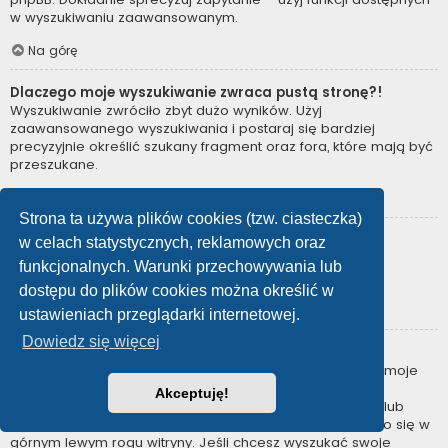
w wyszukiwaniu zaawansowanym.
Na górę
Dlaczego moje wyszukiwanie zwraca pustą stronę?!
Wyszukiwanie zwróciło zbyt dużo wyników. Użyj
zaawansowanego wyszukiwania i postaraj się bardziej
precyzyjnie określić szukany fragment oraz fora, które mają być
przeszukane.
Na górę
Strona ta używa plików cookies (tzw. ciasteczka)
Jak można wyszukać użytkowników?
w celach statystycznych, reklamowych oraz
Przejdź na stronę “Użytkownicy” i kliknij odnośnik “Znajdź
funkcjonalnych. Warunki przechowywania lub
użytkownika”.
dostępu do plików cookies można określić w
Na górę
ustawieniach przeglądarki internetowej.
Dowiedz się więcej
W jaki sposób można znaleźć swoje posty i tematy?
Swoje posty można znaleźć, klikając odnośnik “Wyświetl moje
posty” znajdujący się w panelu zarządzania kontem lub
Akceptuję!
odnośnik “Posty użytkownika” na stronie swojego profilu lub
wybierając „Twoje posty” z menu „Więcej…” znajdującego się w
górnym lewym rogu witryny. Jeśli chcesz wyszukać swoje