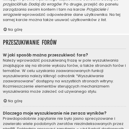
przyjaciół
lub
Dodaj do wrogów
. Po drugie, przejść do panelu
zarządzania swoim kontem i tam na karcie
Przyjaciele i
wrogowie
wprowadzić odpowiednie dane użytkownika. Na tej
samej karcie można także usuwać użytkowników z list.
Na górę
Przeszukiwanie forów
W jaki sposób można przeszukiwać fora?
Należy wprowadzić poszukiwaną frazę w pole wyszukiwania
znajdujące się na stronie wykazu forów, a także stronach forów i
tematów. W celu uzyskania zaawansowanych funkcji
wyszukiwania należy kliknąć odnośnik “Wyszukiwanie
zaawansowane” dostępny na wszystkich stronach witryny.
Rozmieszczenie elementów sterujących mechanizmem
wyszukiwania może zależeć od używanego stylu.
Na górę
Dlaczego moje wyszukiwanie nie zwraca wyników?
Prawdopodobnie zapytanie nie było jasno sprecyzowane i
zawierało wiele podobnych zwrotów niezindeksowanych przez
phpBB. Dokładnie sprecyzuj zapytanie – użyj funkcji dostępnych