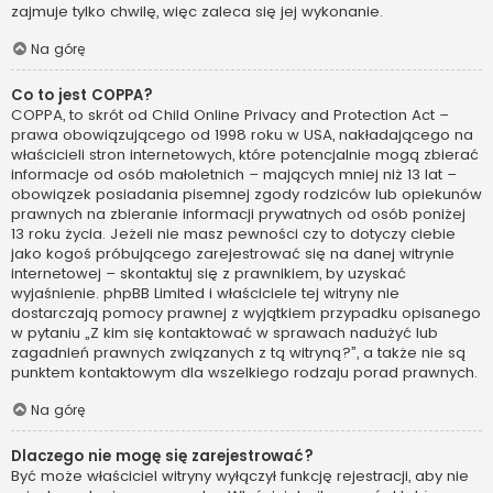
zajmuje tylko chwilę, więc zaleca się jej wykonanie.
Na górę
Co to jest COPPA?
COPPA, to skrót od Child Online Privacy and Protection Act –
prawa obowiązującego od 1998 roku w USA, nakładającego na
właścicieli stron internetowych, które potencjalnie mogą zbierać
informacje od osób małoletnich – mających mniej niż 13 lat –
obowiązek posiadania pisemnej zgody rodziców lub opiekunów
prawnych na zbieranie informacji prywatnych od osób poniżej
13 roku życia. Jeżeli nie masz pewności czy to dotyczy ciebie
jako kogoś próbującego zarejestrować się na danej witrynie
internetowej – skontaktuj się z prawnikiem, by uzyskać
wyjaśnienie. phpBB Limited i właściciele tej witryny nie
dostarczają pomocy prawnej z wyjątkiem przypadku opisanego
w pytaniu „Z kim się kontaktować w sprawach nadużyć lub
zagadnień prawnych związanych z tą witryną?”, a także nie są
punktem kontaktowym dla wszelkiego rodzaju porad prawnych.
Na górę
Dlaczego nie mogę się zarejestrować?
Być może właściciel witryny wyłączył funkcję rejestracji, aby nie