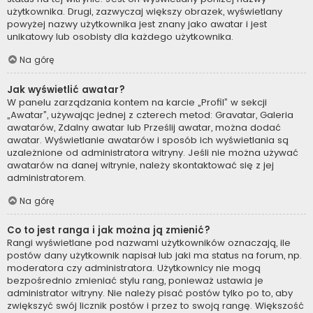
użytkownika. Drugi, zazwyczaj większy obrazek, wyświetlany
powyżej nazwy użytkownika jest znany jako awatar i jest
unikatowy lub osobisty dla każdego użytkownika.
Na górę
Jak wyświetlić awatar?
W panelu zarządzania kontem na karcie „Profil” w sekcji
„Awatar”, używając jednej z czterech metod: Gravatar, Galeria
awatarów, Zdalny awatar lub Prześlij awatar, można dodać
awatar. Wyświetlanie awatarów i sposób ich wyświetlania są
uzależnione od administratora witryny. Jeśli nie można używać
awatarów na danej witrynie, należy skontaktować się z jej
administratorem.
Na górę
Co to jest ranga i jak można ją zmienić?
Rangi wyświetlane pod nazwami użytkowników oznaczają, ile
postów dany użytkownik napisał lub jaki ma status na forum, np.
moderatora czy administratora. Użytkownicy nie mogą
bezpośrednio zmieniać stylu rang, ponieważ ustawia je
administrator witryny. Nie należy pisać postów tylko po to, aby
zwiększyć swój licznik postów i przez to swoją rangę. Większość