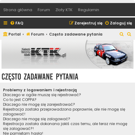
Strona główna
Forum
Zloty KTK
Regulamin
FAQ
Zarejestruj się
Zaloguj się
S
S
Portal
Forum
Często zadawane pytania
z
z
u
u
k
k
a
a
j
j
Często zadawane pytania
Problemy z logowaniem i rejestracją
Dlaczego w ogóle muszę się rejestrować?
Co to jest COPPA?
Dlaczego nie mogę się zarejestrować?
Rejestracja została przeprowadzona poprawnie, ale nie mogę się
zalogować!
Dlaczego nie mogę się zalogować?
Rejestracja została dokonana jakiś czas temu, ale teraz nie mogę
się zalogować?!
Nie pamiętam hasła!