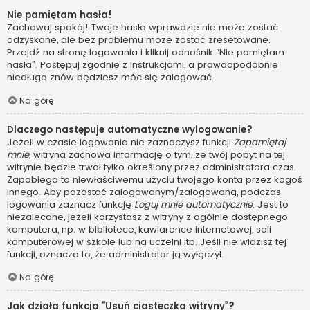
Nie pamiętam hasła!
Zachowaj spokój! Twoje hasło wprawdzie nie może zostać
odzyskane, ale bez problemu może zostać zresetowane.
Przejdź na stronę logowania i kliknij odnośnik “Nie pamiętam
hasła”. Postępuj zgodnie z instrukcjami, a prawdopodobnie
niedługo znów będziesz móc się zalogować.
Na górę
Dlaczego następuje automatyczne wylogowanie?
Jeżeli w czasie logowania nie zaznaczysz funkcji
Zapamiętaj
mnie
, witryna zachowa informację o tym, że twój pobyt na tej
witrynie będzie trwał tylko określony przez administratora czas.
Zapobiega to niewłaściwemu użyciu twojego konta przez kogoś
innego. Aby pozostać zalogowanym/zalogowaną, podczas
logowania zaznacz funkcję
Loguj mnie automatycznie
. Jest to
niezalecane, jeżeli korzystasz z witryny z ogólnie dostępnego
komputera, np. w bibliotece, kawiarence internetowej, sali
komputerowej w szkole lub na uczelni itp. Jeśli nie widzisz tej
funkcji, oznacza to, że administrator ją wyłączył.
Na górę
Jak działa funkcja “Usuń ciasteczka witryny”?