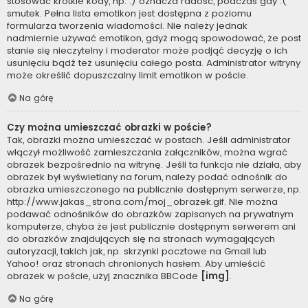
stosować krótkie kody, np. :) oznacza radość, podczas gdy :(
smutek. Pełna lista emotikon jest dostępna z poziomu
formularza tworzenia wiadomości. Nie należy jednak
nadmiernie używać emotikon, gdyż mogą spowodować, że post
stanie się nieczytelny i moderator może podjąć decyzję o ich
usunięciu bądź też usunięciu całego posta. Administrator witryny
może określić dopuszczalny limit emotikon w poście.
Na górę
Czy można umieszczać obrazki w poście?
Tak, obrazki można umieszczać w postach. Jeśli administrator
włączył możliwość zamieszczania załączników, można wgrać
obrazek bezpośrednio na witrynę. Jeśli ta funkcja nie działa, aby
obrazek był wyświetlany na forum, należy podać odnośnik do
obrazka umieszczonego na publicznie dostępnym serwerze, np.
http://www.jakas_strona.com/moj_obrazek.gif. Nie można
podawać odnośników do obrazków zapisanych na prywatnym
komputerze, chyba że jest publicznie dostępnym serwerem ani
do obrazków znajdujących się na stronach wymagających
autoryzacji, takich jak, np. skrzynki pocztowe na Gmail lub
Yahoo! oraz stronach chronionych hasłem. Aby umieścić
obrazek w poście, użyj znacznika BBCode
[img]
.
Na górę