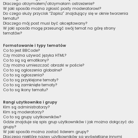
Dlaczego otrzymałem/otrzymałam ostrzeżenie?
W jaki sposób można zgłosić posty moderatorowi?
Do czego służy przycisk “Zapisz” znajdujący się w oknie tworzenia
tematu?
Dlaczego mój post musi być akceptowany?
W jaki sposób mogę przesunąć swój temat na górę strony
tematów?
Formatowanie i typy tematów
Co to jest BBCode?
Czy można używać języka HTML?
Co to są są emotikony?
Czy można umieszczać obrazki w poście?
Co to są ogłoszenia globalne?
Co to są ogłoszenia?
Co to są przyklejone tematy?
Co to są zamknięte tematy?
Co to są ikony tematu?
Rangi użytkownika i grupy
Kim są administratorzy?
Kim są moderatorzy?
Co to są grupy użytkowników?
Gdzie znajduje się spis grup użytkowników i jak można dołączyć do
grupy?
W jaki sposób można zostać liderem grupy?
Dlaczego niektóre nazwy użytkowników są wyświetlane innymi