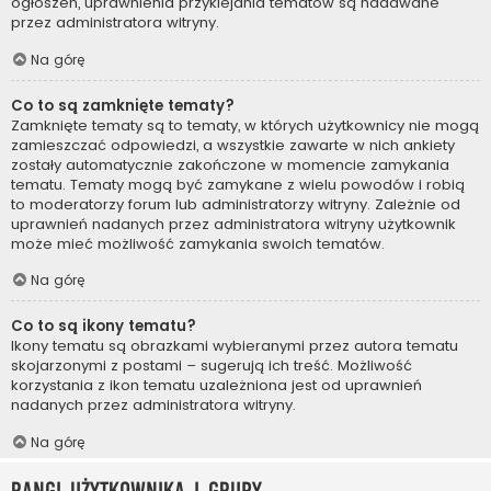
ogłoszeń, uprawnienia przyklejania tematów są nadawane
przez administratora witryny.
Na górę
Co to są zamknięte tematy?
Zamknięte tematy są to tematy, w których użytkownicy nie mogą
zamieszczać odpowiedzi, a wszystkie zawarte w nich ankiety
zostały automatycznie zakończone w momencie zamykania
tematu. Tematy mogą być zamykane z wielu powodów i robią
to moderatorzy forum lub administratorzy witryny. Zależnie od
uprawnień nadanych przez administratora witryny użytkownik
może mieć możliwość zamykania swoich tematów.
Na górę
Co to są ikony tematu?
Ikony tematu są obrazkami wybieranymi przez autora tematu
skojarzonymi z postami – sugerują ich treść. Możliwość
korzystania z ikon tematu uzależniona jest od uprawnień
nadanych przez administratora witryny.
Na górę