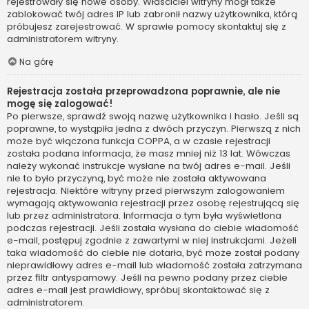
rejestrowały się nowe osoby. Właściciel witryny mógł także
zablokować twój adres IP lub zabronił nazwy użytkownika, którą
próbujesz zarejestrować. W sprawie pomocy skontaktuj się z
administratorem witryny.
Na górę
Rejestracja została przeprowadzona poprawnie, ale nie
mogę się zalogować!
Po pierwsze, sprawdź swoją nazwę użytkownika i hasło. Jeśli są
poprawne, to wystąpiła jedna z dwóch przyczyn. Pierwszą z nich
może być włączona funkcja COPPA, a w czasie rejestracji
została podana informacja, że masz mniej niż 13 lat. Wówczas
należy wykonać instrukcje wysłane na twój adres e-mail. Jeśli
nie to było przyczyną, być może nie została aktywowana
rejestracja. Niektóre witryny przed pierwszym zalogowaniem
wymagają aktywowania rejestracji przez osobę rejestrującą się
lub przez administratora. Informacja o tym była wyświetlona
podczas rejestracji. Jeśli została wysłana do ciebie wiadomość
e-mail, postępuj zgodnie z zawartymi w niej instrukcjami. Jeżeli
taka wiadomość do ciebie nie dotarła, być może został podany
nieprawidłowy adres e-mail lub wiadomość została zatrzymana
przez filtr antyspamowy. Jeśli na pewno podany przez ciebie
adres e-mail jest prawidłowy, spróbuj skontaktować się z
administratorem.