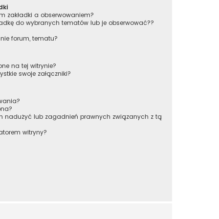
dki
iem zakładki a obserwowaniem?
adkę do wybranych tematów lub je obserwować??
nie forum, tematu?
ne na tej witrynie?
stkie swoje załączniki?
owania?
pna?
ch nadużyć lub zagadnień prawnych związanych z tą
atorem witryny?