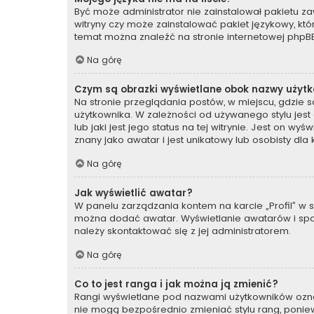
Być może administrator nie zainstalował pakietu za
witryny czy może zainstalować pakiet językowy, któr
temat można znaleźć na stronie internetowej
phpBB
Na górę
Czym są obrazki wyświetlane obok nazwy użyt
Na stronie przeglądania postów, w miejscu, gdzie 
użytkownika. W zależności od używanego stylu jes
lub jaki jest jego status na tej witrynie. Jest on 
znany jako awatar i jest unikatowy lub osobisty dl
Na górę
Jak wyświetlić awatar?
W panelu zarządzania kontem na karcie „Profil” w se
można dodać awatar. Wyświetlanie awatarów i sposó
należy skontaktować się z jej administratorem.
Na górę
Co to jest ranga i jak można ją zmienić?
Rangi wyświetlane pod nazwami użytkowników oznacz
nie mogą bezpośrednio zmieniać stylu rang, ponieważ