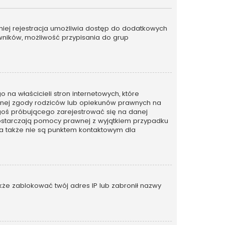
emniej rejestracja umożliwia dostęp do dodatkowych
owników, możliwość przypisania do grup
na właścicieli stron internetowych, które
emnej zgody rodziców lub opiekunów prawnych na
kogoś próbującego zarejestrować się na danej
ie dostarczają pomocy prawnej z wyjątkiem przypadku
 a także nie są punktem kontaktowym dla
także zablokować twój adres IP lub zabronił nazwy