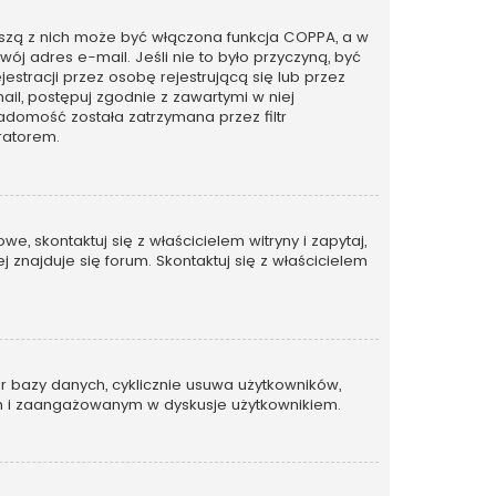
rwszą z nich może być włączona funkcja COPPA, a w
wój adres e-mail. Jeśli nie to było przyczyną, być
tracji przez osobę rejestrującą się lub przez
ail, postępuj zgodnie z zawartymi w niej
adomość została zatrzymana przez filtr
ratorem.
, skontaktuj się z właścicielem witryny i zapytaj,
 znajduje się forum. Skontaktuj się z właścicielem
ar bazy danych, cyklicznie usuwa użytkowników,
ywnym i zaangażowanym w dyskusje użytkownikiem.