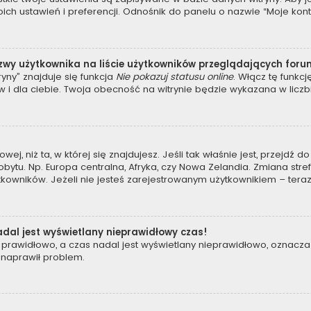
 ustawień i preferencji. Odnośnik do panelu o nazwie “Moje konto”
zwy użytkownika na liście użytkowników przeglądających for
yny” znajduje się funkcja
Nie pokazuj statusu online
. Włącz tę funkc
 i dla ciebie. Twoja obecność na witrynie będzie wykazana w liczb
owej, niż ta, w której się znajdujesz. Jeśli tak właśnie jest, przejdź
tu. Np. Europa centralna, Afryka, czy Nowa Zelandia. Zmiana strefy
kowników. Jeżeli nie jesteś zarejestrowanym użytkownikiem – teraz
dal jest wyświetlany nieprawidłowy czas!
prawidłowo, a czas nadal jest wyświetlany nieprawidłowo, oznacza 
 naprawił problem.