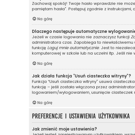
Zachowaj spokój! Twoje hasło wprawdzie nie może z
pamiętam hasła”. Postępuj zgodnie z instrukcjami
Na górę
Dlaczego następuje automatyczne wylogowani
Jeżeli w czasie logowania nie zaznaczysz funkcji
Z
administratora czas. Zapobiega to niewłaściwem
funkcję
Loguj mnie automatycznie
. Jest to niezalec
komputerowej w szkole lub na uczelni itp. Jeśli nie wi
Na górę
Jak działa funkcja “Usuń ciasteczka witryny”?
Funkcja “Usuń ciasteczka witryny” usuwa ciasteczka
funkcję – jeśli została włączona przez administrat
logowaniem/wylogowaniem, usunięcie ciasteczek
Na górę
Preferencje i ustawienia użytkownika
Jak zmienić moje ustawienia?
Jeżeli jesteś zarejestrowanym użytkownikiem, wszy