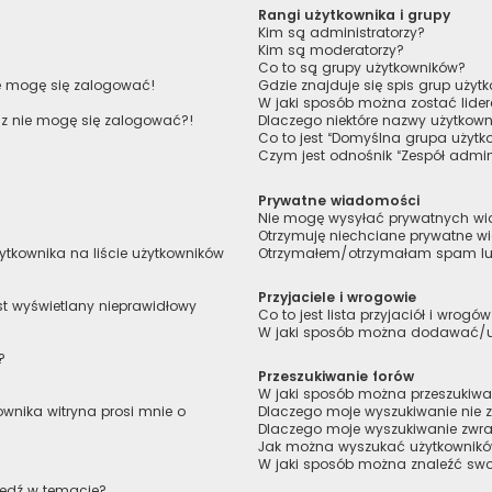
Rangi użytkownika i grupy
Kim są administratorzy?
Kim są moderatorzy?
Co to są grupy użytkowników?
ie mogę się zalogować!
Gdzie znajduje się spis grup uży
W jaki sposób można zostać lide
raz nie mogę się zalogować?!
Dlaczego niektóre nazwy użytkown
Co to jest “Domyślna grupa użytk
Czym jest odnośnik “Zespół admin
Prywatne wiadomości
Nie mogę wysyłać prywatnych w
Otrzymuję niechciane prywatne 
tkownika na liście użytkowników
Otrzymałem/otrzymałam spam lub 
Przyjaciele i wrogowie
st wyświetlany nieprawidłowy
Co to jest lista przyjaciół i wrogó
W jaki sposób można dodawać/usu
?
Przeszukiwanie forów
W jaki sposób można przeszukiwa
wnika witryna prosi mnie o
Dlaczego moje wyszukiwanie nie
Dlaczego moje wyszukiwanie zwra
Jak można wyszukać użytkownik
W jaki sposób można znaleźć swoj
iedź w temacie?