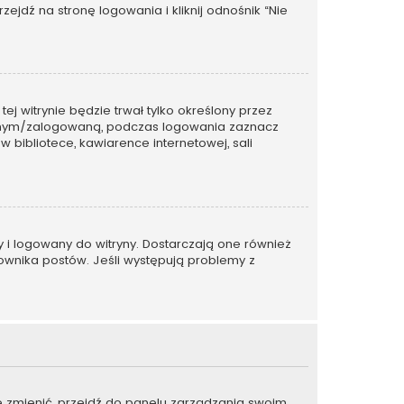
dź na stronę logowania i kliknij odnośnik “Nie
tej witrynie będzie trwał tylko określony przez
wanym/zalogowaną, podczas logowania zaznacz
w bibliotece, kawiarence internetowej, sali
y i logowany do witryny. Dostarczają one również
kownika postów. Jeśli występują problemy z
je zmienić, przejdź do panelu zarządzania swoim