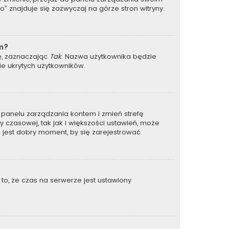
 znajduje się zazwyczaj na górze stron witryny.
um?
ję, zaznaczając
Tak
. Nazwa użytkownika będzie
ie ukrytych użytkowników.
 do panelu zarządzania kontem i zmień strefę
 czasowej, tak jak i większości ustawień, może
 jest dobry moment, by się zarejestrować.
to, że czas na serwerze jest ustawiony