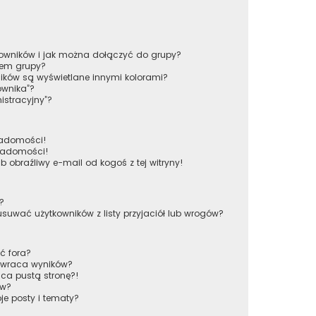
tkowników i jak można dołączyć do grupy?
rem grupy?
ików są wyświetlane innymi kolorami?
ownika”?
istracyjny”?
iadomości!
wiadomości!
obraźliwy e-mail od kogoś z tej witryny!
w?
wać użytkowników z listy przyjaciół lub wrogów?
ć fora?
 zwraca wyników?
ca pustą stronę?!
ów?
e posty i tematy?