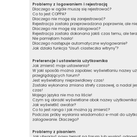
Problemy z logowaniem i rejestracją
Dlaczego w ogóle muszę się rejestrować?
Co to jest COPPA?
Dlaczego nie mogę się zarejestrować?
Rejestracja została przeprowadzona poprawnie, ale n
Dlaczego nie mogę się zalogować?
Rejestracja została dokonana jakiś czas temu, ale te
Nie pamiętam hasła!
Dlaczego następuje automatyczne wylogowanie?
Jak działa funkcja “Usuń ciasteczka witryny”?
Preferencje i ustawienia użytkownika
Jak zmienić moje ustawienia?
W jaki sposób można zapobiec wyświetlaniu nazwy uży
przeglądających forum?
Jest wyświetlany nieprawidłowy czas!
Została wykonana zmiana strefy czasowej, a nadal je
czas!
Mojego języka nie ma na liście!
Czym są obrazki wyświetlane obok nazwy użytkownika
Jak wyświetlić awatar?
Co to jest ranga i jak można ją zmienić?
Podczas próby wysłania wiadomości e-mail do użytko
zalogowanie. Dlaczego?
Problemy z pisaniem
Jak utworzyć nowy temat na forum lub wysłać odpow