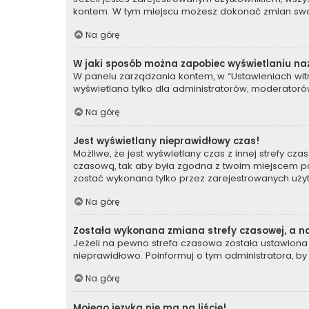
kontem. W tym miejscu możesz dokonać zmian swoich
Na górę
W jaki sposób można zapobiec wyświetlaniu na
W panelu zarządzania kontem, w “Ustawieniach witr
wyświetlana tylko dla administratorów, moderatorów
Na górę
Jest wyświetlany nieprawidłowy czas!
Możliwe, że jest wyświetlany czas z innej strefy czas
czasową, tak aby była zgodna z twoim miejscem poby
zostać wykonana tylko przez zarejestrowanych użyt
Na górę
Została wykonana zmiana strefy czasowej, a na
Jeżeli na pewno strefa czasowa została ustawiona 
nieprawidłowo. Poinformuj o tym administratora, by
Na górę
Mojego języka nie ma na liście!