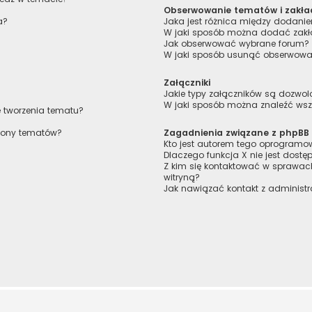
Obserwowanie tematów i zakła
a?
Jaka jest różnica między dodan
W jaki sposób można dodać zakł
Jak obserwować wybrane forum?
W jaki sposób usunąć obserwowa
Załączniki
Jakie typy załączników są dozwolo
W jaki sposób można znaleźć wszy
e tworzenia tematu?
trony tematów?
Zagadnienia związane z phpBB
Kto jest autorem tego oprogram
Dlaczego funkcja X nie jest dostę
Z kim się kontaktować w sprawa
witryną?
Jak nawiązać kontakt z administr