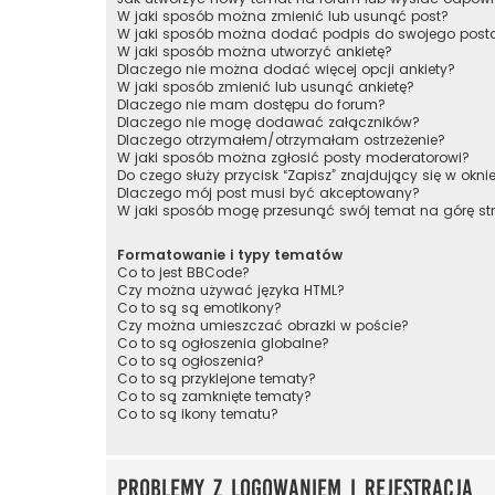
W jaki sposób można zmienić lub usunąć post?
W jaki sposób można dodać podpis do swojego post
W jaki sposób można utworzyć ankietę?
Dlaczego nie można dodać więcej opcji ankiety?
W jaki sposób zmienić lub usunąć ankietę?
Dlaczego nie mam dostępu do forum?
Dlaczego nie mogę dodawać załączników?
Dlaczego otrzymałem/otrzymałam ostrzeżenie?
W jaki sposób można zgłosić posty moderatorowi?
Do czego służy przycisk “Zapisz” znajdujący się w okni
Dlaczego mój post musi być akceptowany?
W jaki sposób mogę przesunąć swój temat na górę s
Formatowanie i typy tematów
Co to jest BBCode?
Czy można używać języka HTML?
Co to są są emotikony?
Czy można umieszczać obrazki w poście?
Co to są ogłoszenia globalne?
Co to są ogłoszenia?
Co to są przyklejone tematy?
Co to są zamknięte tematy?
Co to są ikony tematu?
Problemy z logowaniem i rejestracją