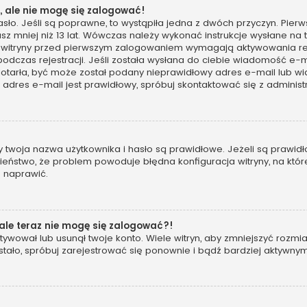
 ale nie mogę się zalogować!
sło. Jeśli są poprawne, to wystąpiła jedna z dwóch przyczyn. Pie
sz mniej niż 13 lat. Wówczas należy wykonać instrukcje wysłane na t
 witryny przed pierwszym zalogowaniem wymagają aktywowania rejes
podczas rejestracji. Jeśli została wysłana do ciebie wiadomość e-m
 dotarła, być może został podany nieprawidłowy adres e-mail lub wi
dres e-mail jest prawidłowy, spróbuj skontaktować się z administ
woja nazwa użytkownika i hasło są prawidłowe. Jeżeli są prawidłowe
eństwo, że problem powoduje błędna konfiguracja witryny, na której
o naprawić.
 ale teraz nie mogę się zalogować?!
ywował lub usunął twoje konto. Wiele witryn, aby zmniejszyć rozmi
 się stało, spróbuj zarejestrować się ponownie i bądź bardziej akt