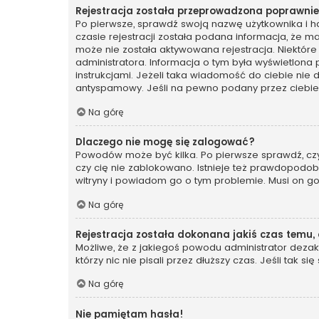
Rejestracja została przeprowadzona poprawnie,
Po pierwsze, sprawdź swoją nazwę użytkownika i ha
czasie rejestracji została podana informacja, że ma
może nie została aktywowana rejestracja. Niektóre
administratora. Informacja o tym była wyświetlona 
instrukcjami. Jeżeli taka wiadomość do ciebie nie
antyspamowy. Jeśli na pewno podany przez ciebie a
Na górę
Dlaczego nie mogę się zalogować?
Powodów może być kilka. Po pierwsze sprawdź, czy t
czy cię nie zablokowano. Istnieje też prawdopodobi
witryny i powiadom go o tym problemie. Musi on g
Na górę
Rejestracja została dokonana jakiś czas temu,
Możliwe, że z jakiegoś powodu administrator dezakt
którzy nic nie pisali przez dłuższy czas. Jeśli tak
Na górę
Nie pamiętam hasła!