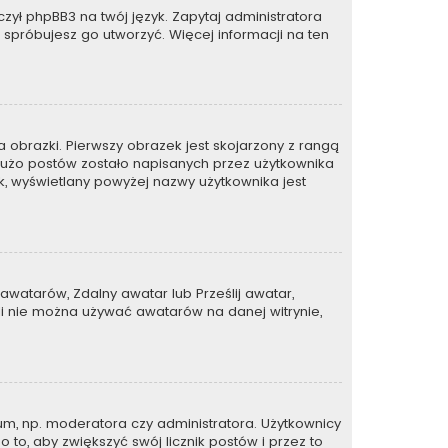
zył phpBB3 na twój język. Zapytaj administratora
e spróbujesz go utworzyć. Więcej informacji na ten
 obrazki. Pierwszy obrazek jest skojarzony z rangą
dużo postów zostało napisanych przez użytkownika
zek, wyświetlany powyżej nazwy użytkownika jest
awatarów, Zdalny awatar lub Prześlij awatar,
li nie można używać awatarów na danej witrynie,
um, np. moderatora czy administratora. Użytkownicy
 to, aby zwiększyć swój licznik postów i przez to