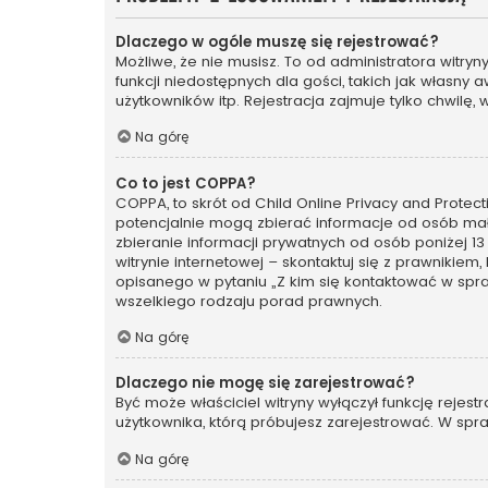
Dlaczego w ogóle muszę się rejestrować?
Możliwe, że nie musisz. To od administratora witry
funkcji niedostępnych dla gości, takich jak własny
użytkowników itp. Rejestracja zajmuje tylko chwilę, 
Na górę
Co to jest COPPA?
COPPA, to skrót od Child Online Privacy and Protec
potencjalnie mogą zbierać informacje od osób mał
zbieranie informacji prywatnych od osób poniżej 13
witrynie internetowej – skontaktuj się z prawnikiem
opisanego w pytaniu „Z kim się kontaktować w spr
wszelkiego rodzaju porad prawnych.
Na górę
Dlaczego nie mogę się zarejestrować?
Być może właściciel witryny wyłączył funkcję rejest
użytkownika, którą próbujesz zarejestrować. W spra
Na górę