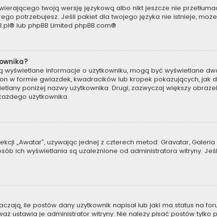
wierającego twoją wersję językową albo nikt jeszcze nie przetłumac
ego potrzebujesz. Jeśli pakiet dla twojego języka nie istnieje, moż
.pl
® lub phpBB Limited
phpBB.com
®
kownika?
są wyświetlane informacje o użytkowniku, mogą być wyświetlane dwa
t on w formie gwiazdek, kwadracików lub kropek pokazujących, jak 
wyświetlany poniżej nazwy użytkownika. Drugi, zazwyczaj większy obra
a każdego użytkownika.
kcji „Awatar”, używając jednej z czterech metod: Gravatar, Galeria 
b ich wyświetlania są uzależnione od administratora witryny. Jeś
ają, ile postów dany użytkownik napisał lub jaki ma status na for
 ustawia je administrator witryny. Nie należy pisać postów tylko po