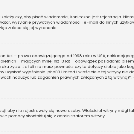
ny zależy czy, aby pisać wiadomości, konieczna jest rejestracja. Ni
 awatar, wysyłanie prywatnych wiadomości i e-maili do innych użytk
więc zaleca się jej wykonanie.
tion Act – prawa obowiązującego od 1998 roku w USA, nakładającego 
oletnich – mających mniej niż 13 lat – obowiązek posiadania pis
 roku życia. Jeżeli nie masz pewności czy to dotyczy ciebie jako 
, by uzyskać wyjaśnienie. phpBB Limited i właściciele tej witryny n
awach nadużyć lub zagadnień prawnych związanych z tą witryną?”,
racji, aby nie rejestrowały się nowe osoby. Właściciel witryny mógł 
wie pomocy skontaktuj się z administratorem witryny.