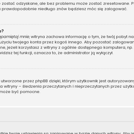
ostać odzyskane, ale bez problemu może zostać zresetowane. Przej
, a prawdopodobnie niedługo znów będziesz móc się zalogować.
e?
apamiętaj mnie
, witryna zachowa informację o tym, że twój pobyt na 
u użyciu twojego konta przez kogoś innego. Aby pozostać zalogo
ane, jeżeli korzystasz z witryny z ogólnie dostępnego komputera, np. 
dzisz tej funkcji, oznacza to, że administrator ją wyłączył.
 utworzone przez phpBB dzięki, którym użytkownik jest autoryzowan
ora witryny – śledzenia przeczytanych i nieprzeczytanych przez użyt
 może być pomocne.
stkie twoje ustawienia są zapisywane w bazie danych witryny. Aby 