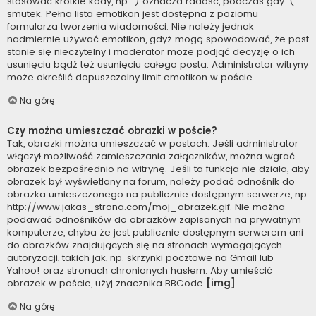
stosować krótkie kody, np. :) oznacza radość, podczas gdy :(
smutek. Pełna lista emotikon jest dostępna z poziomu
formularza tworzenia wiadomości. Nie należy jednak
nadmiernie używać emotikon, gdyż mogą spowodować, że post
stanie się nieczytelny i moderator może podjąć decyzję o ich
usunięciu bądź też usunięciu całego posta. Administrator witryny
może określić dopuszczalny limit emotikon w poście.
Na górę
Czy można umieszczać obrazki w poście?
Tak, obrazki można umieszczać w postach. Jeśli administrator
włączył możliwość zamieszczania załączników, można wgrać
obrazek bezpośrednio na witrynę. Jeśli ta funkcja nie działa, aby
obrazek był wyświetlany na forum, należy podać odnośnik do
obrazka umieszczonego na publicznie dostępnym serwerze, np.
http://www.jakas_strona.com/moj_obrazek.gif. Nie można
podawać odnośników do obrazków zapisanych na prywatnym
komputerze, chyba że jest publicznie dostępnym serwerem ani
do obrazków znajdujących się na stronach wymagających
autoryzacji, takich jak, np. skrzynki pocztowe na Gmail lub
Yahoo! oraz stronach chronionych hasłem. Aby umieścić
obrazek w poście, użyj znacznika BBCode
[img]
.
Na górę