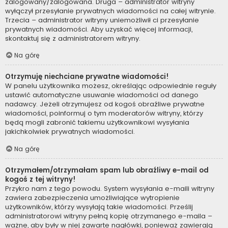
zalogowany/zalogowana. Druga – administrator witryny
wyłączył przesyłanie prywatnych wiadomości na całej witrynie.
Trzecia – administrator witryny uniemożliwił ci przesyłanie
prywatnych wiadomości. Aby uzyskać więcej informacji,
skontaktuj się z administratorem witryny.
Na górę
Otrzymuję niechciane prywatne wiadomości!
W panelu użytkownika możesz, określając odpowiednie reguły
ustawić automatyczne usuwanie wiadomości od danego
nadawcy. Jeżeli otrzymujesz od kogoś obraźliwe prywatne
wiadomości, poinformuj o tym moderatorów witryny, którzy
będą mogli zabronić takiemu użytkownikowi wysyłania
jakichkolwiek prywatnych wiadomości.
Na górę
Otrzymałem/otrzymałam spam lub obraźliwy e-mail od
kogoś z tej witryny!
Przykro nam z tego powodu. System wysyłania e-maili witryny
zawiera zabezpieczenia umożliwiające wytropienie
użytkowników, którzy wysyłają takie wiadomości. Prześlij
administratorowi witryny pełną kopię otrzymanego e-maila –
ważne, aby były w niej zawarte nagłówki, ponieważ zawierają