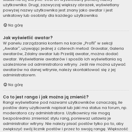
użytkownika. Drugi, zazwyczaj większy obrazek, wyświetlany
powyżej nazwy użytkownika jest znany jako awatar i jest
unikatowy lub osobisty dla każdego użytkownika.
Na górę
Jak wyświetlić awatar?
W panelu zarządzania kontem na karcie „Profil” w sekcji
„Awatar”, używając jednej z czterech metod: Gravatar, Galeria
awatarów, Zdalny awatar lub Prześlij awatar, można dodać
awatar. Wyświetlanie awatarów i sposób ich wyświetlania są
uzależnione od administratora witryny. Jeśli nie można używać
awatarów na danej witrynie, należy skontaktować się z jej
administratorem.
Na górę
Co to jest ranga i jak można ją zmienić?
Rangi wyświetlane pod nazwami użytkowników oznaczają, ile
postów dany użytkownik napisał lub jaki ma status na forum, np.
moderatora czy administratora. Użytkownicy nie mogą
bezpośrednio zmieniać stylu rang, ponieważ ustawia je
administrator witryny. Nie należy pisać postów tylko po to, aby
zwiększyć swój licznik postów i przez to swoją rangę. Większość