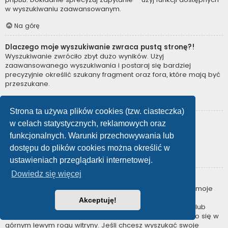
w wyszukiwaniu zaawansowanym.
Na górę
Dlaczego moje wyszukiwanie zwraca pustą stronę?!
Wyszukiwanie zwróciło zbyt dużo wyników. Użyj
zaawansowanego wyszukiwania i postaraj się bardziej
precyzyjnie określić szukany fragment oraz fora, które mają być
przeszukane.
Na górę
Strona ta używa plików cookies (tzw. ciasteczka)
Jak można wyszukać użytkowników?
w celach statystycznych, reklamowych oraz
Przejdź na stronę “Użytkownicy” i kliknij odnośnik “Znajdź
funkcjonalnych. Warunki przechowywania lub
użytkownika”.
dostępu do plików cookies można określić w
Na górę
ustawieniach przeglądarki internetowej.
Dowiedz się więcej
W jaki sposób można znaleźć swoje posty i tematy?
Swoje posty można znaleźć, klikając odnośnik “Wyświetl moje
posty” znajdujący się w panelu zarządzania kontem lub
Akceptuję!
odnośnik “Posty użytkownika” na stronie swojego profilu lub
wybierając „Twoje posty” z menu „Więcej…” znajdującego się w
górnym lewym rogu witryny. Jeśli chcesz wyszukać swoje