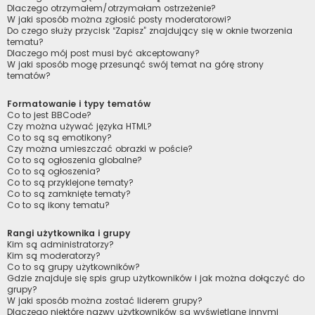
Dlaczego otrzymałem/otrzymałam ostrzeżenie?
W jaki sposób można zgłosić posty moderatorowi?
Do czego służy przycisk “Zapisz” znajdujący się w oknie tworzenia
tematu?
Dlaczego mój post musi być akceptowany?
W jaki sposób mogę przesunąć swój temat na górę strony
tematów?
Formatowanie i typy tematów
Co to jest BBCode?
Czy można używać języka HTML?
Co to są są emotikony?
Czy można umieszczać obrazki w poście?
Co to są ogłoszenia globalne?
Co to są ogłoszenia?
Co to są przyklejone tematy?
Co to są zamknięte tematy?
Co to są ikony tematu?
Rangi użytkownika i grupy
Kim są administratorzy?
Kim są moderatorzy?
Co to są grupy użytkowników?
Gdzie znajduje się spis grup użytkowników i jak można dołączyć do
grupy?
W jaki sposób można zostać liderem grupy?
Dlaczego niektóre nazwy użytkowników są wyświetlane innymi