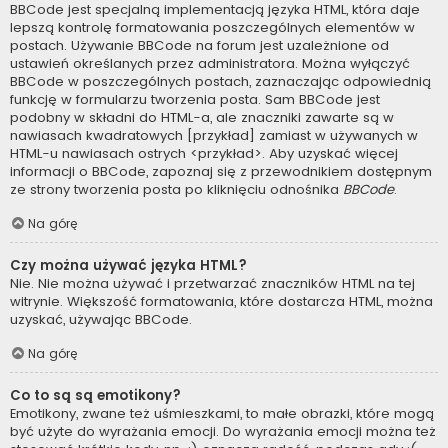
BBCode jest specjalną implementacją języka HTML, która daje
lepszą kontrolę formatowania poszczególnych elementów w
postach. Używanie BBCode na forum jest uzależnione od
ustawień określanych przez administratora. Można wyłączyć
BBCode w poszczególnych postach, zaznaczając odpowiednią
funkcję w formularzu tworzenia posta. Sam BBCode jest
podobny w składni do HTML-a, ale znaczniki zawarte są w
nawiasach kwadratowych [przykład] zamiast w używanych w
HTML-u nawiasach ostrych <przykład>. Aby uzyskać więcej
informacji o BBCode, zapoznaj się z przewodnikiem dostępnym
ze strony tworzenia posta po kliknięciu odnośnika
BBCode
.
Na górę
Czy można używać języka HTML?
Nie. Nie można używać i przetwarzać znaczników HTML na tej
witrynie. Większość formatowania, które dostarcza HTML, można
uzyskać, używając BBCode.
Na górę
Co to są są emotikony?
Emotikony, zwane też uśmieszkami, to małe obrazki, które mogą
być użyte do wyrażania emocji. Do wyrażania emocji można też