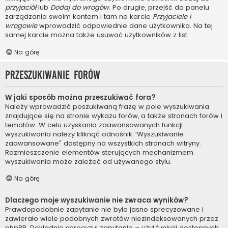
przyjaciół
lub
Dodaj do wrogów
. Po drugie, przejść do panelu
zarządzania swoim kontem i tam na karcie
Przyjaciele i
wrogowie
wprowadzić odpowiednie dane użytkownika. Na tej
samej karcie można także usuwać użytkowników z list.
Na górę
Przeszukiwanie forów
W jaki sposób można przeszukiwać fora?
Należy wprowadzić poszukiwaną frazę w pole wyszukiwania
znajdujące się na stronie wykazu forów, a także stronach forów i
tematów. W celu uzyskania zaawansowanych funkcji
wyszukiwania należy kliknąć odnośnik “Wyszukiwanie
zaawansowane” dostępny na wszystkich stronach witryny.
Rozmieszczenie elementów sterujących mechanizmem
wyszukiwania może zależeć od używanego stylu.
Na górę
Dlaczego moje wyszukiwanie nie zwraca wyników?
Prawdopodobnie zapytanie nie było jasno sprecyzowane i
zawierało wiele podobnych zwrotów niezindeksowanych przez
phpBB. Dokładnie sprecyzuj zapytanie – użyj funkcji dostępnych