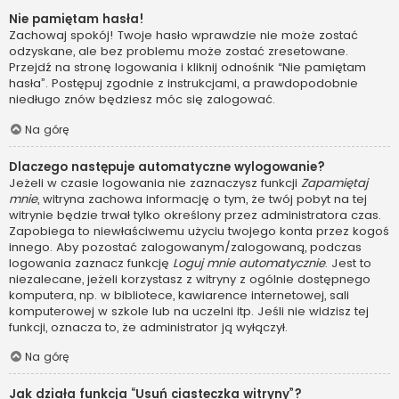
Nie pamiętam hasła!
Zachowaj spokój! Twoje hasło wprawdzie nie może zostać
odzyskane, ale bez problemu może zostać zresetowane.
Przejdź na stronę logowania i kliknij odnośnik “Nie pamiętam
hasła”. Postępuj zgodnie z instrukcjami, a prawdopodobnie
niedługo znów będziesz móc się zalogować.
Na górę
Dlaczego następuje automatyczne wylogowanie?
Jeżeli w czasie logowania nie zaznaczysz funkcji
Zapamiętaj
mnie
, witryna zachowa informację o tym, że twój pobyt na tej
witrynie będzie trwał tylko określony przez administratora czas.
Zapobiega to niewłaściwemu użyciu twojego konta przez kogoś
innego. Aby pozostać zalogowanym/zalogowaną, podczas
logowania zaznacz funkcję
Loguj mnie automatycznie
. Jest to
niezalecane, jeżeli korzystasz z witryny z ogólnie dostępnego
komputera, np. w bibliotece, kawiarence internetowej, sali
komputerowej w szkole lub na uczelni itp. Jeśli nie widzisz tej
funkcji, oznacza to, że administrator ją wyłączył.
Na górę
Jak działa funkcja “Usuń ciasteczka witryny”?