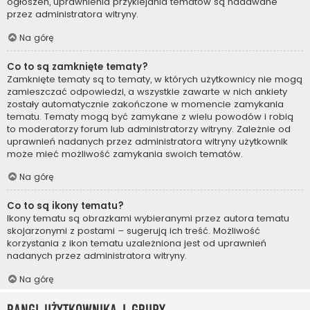
ogłoszeń, uprawnienia przyklejania tematów są nadawane
przez administratora witryny.
Na górę
Co to są zamknięte tematy?
Zamknięte tematy są to tematy, w których użytkownicy nie mogą
zamieszczać odpowiedzi, a wszystkie zawarte w nich ankiety
zostały automatycznie zakończone w momencie zamykania
tematu. Tematy mogą być zamykane z wielu powodów i robią
to moderatorzy forum lub administratorzy witryny. Zależnie od
uprawnień nadanych przez administratora witryny użytkownik
może mieć możliwość zamykania swoich tematów.
Na górę
Co to są ikony tematu?
Ikony tematu są obrazkami wybieranymi przez autora tematu
skojarzonymi z postami – sugerują ich treść. Możliwość
korzystania z ikon tematu uzależniona jest od uprawnień
nadanych przez administratora witryny.
Na górę