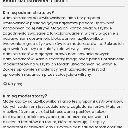
Rangi użytkownika i grupy
Kim są administratorzy?
Administratorzy są użytkownikami albo też grupami
użytkowników posiadającymi najwyższy poziom uprawnień
kontrolnych całej witryny. Mogą oni kontrolować wszystkie
zagadnienia związane z funkcjonowaniem witryny włącznie z
nadawaniem uprawnień, blokowaniem użytkowników,
tworzeniem grup użytkowników lub moderatorów itp. Zakres ich
uprawnień zależy od założyciela witryny i innych
administratorów mających prawo nominowania nowych
administratorów. Administratorzy mogą mieć pełne uprawnienia
moderatorów na wszystkich forach utworzonych na witrynie.
Zakres uprawnień moderacyjnych uzależniony jest od
uprawnień nadanych przez założyciela witryny.
Na górę
Kim są moderatorzy?
Moderatorzy są użytkownikami albo też grupami użytkowników,
których zadaniem jest codzienne przeglądanie forów. Mają oni
możliwość zmiany treści lub usuwania postów, a także
blokowania, odblokowywania, przenoszenia, usuwania i
dzielenia tematów na forum, które moderują. Z reguły
moderatorzy czuwają, aby użytkownicy pisali na temat oraz nie