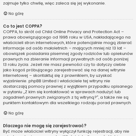
zajmuje tylko chwilę, więc zaleca się jej wykonanie.
Na górę
Co to jest COPPA?
COPPA, to skrót od Child Online Privacy and Protection Act –
prawa obowiązującego od 1998 roku w USA, nakładającego na
właścicieli stron internetowych, które potencjalnie mogą zbierać
informacje od osób małoletnich – mających mniej niż 13 lat –
obowiązek posiadania pisemnej zgody rodziców lub opiekunów
prawnych na zbieranie informacji prywatnych od osób poniżej
13 roku życia. Jeżeli nie masz pewności czy to dotyczy ciebie
jako kogoś próbującego zarejestrować się na danej witrynie
internetowej – skontaktuj się z prawnikiem, by uzyskać
wyjaśnienie. phpBB Limited i właściciele tej witryny nie
dostarczają pomocy prawnej z wyjątkiem przypadku opisanego
w pytaniu „Z kim się kontaktować w sprawach nadużyć lub
zagadnień prawnych związanych z tą witryną?”, a także nie są
punktem kontaktowym dla wszelkiego rodzaju porad prawnych.
Na górę
Dlaczego nie mogę się zarejestrować?
Być może właściciel witryny wyłączył funkcję rejestracji, aby nie