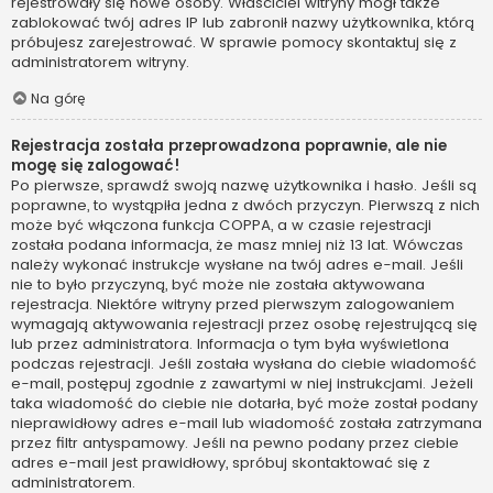
rejestrowały się nowe osoby. Właściciel witryny mógł także
zablokować twój adres IP lub zabronił nazwy użytkownika, którą
próbujesz zarejestrować. W sprawie pomocy skontaktuj się z
administratorem witryny.
Na górę
Rejestracja została przeprowadzona poprawnie, ale nie
mogę się zalogować!
Po pierwsze, sprawdź swoją nazwę użytkownika i hasło. Jeśli są
poprawne, to wystąpiła jedna z dwóch przyczyn. Pierwszą z nich
może być włączona funkcja COPPA, a w czasie rejestracji
została podana informacja, że masz mniej niż 13 lat. Wówczas
należy wykonać instrukcje wysłane na twój adres e-mail. Jeśli
nie to było przyczyną, być może nie została aktywowana
rejestracja. Niektóre witryny przed pierwszym zalogowaniem
wymagają aktywowania rejestracji przez osobę rejestrującą się
lub przez administratora. Informacja o tym była wyświetlona
podczas rejestracji. Jeśli została wysłana do ciebie wiadomość
e-mail, postępuj zgodnie z zawartymi w niej instrukcjami. Jeżeli
taka wiadomość do ciebie nie dotarła, być może został podany
nieprawidłowy adres e-mail lub wiadomość została zatrzymana
przez filtr antyspamowy. Jeśli na pewno podany przez ciebie
adres e-mail jest prawidłowy, spróbuj skontaktować się z
administratorem.