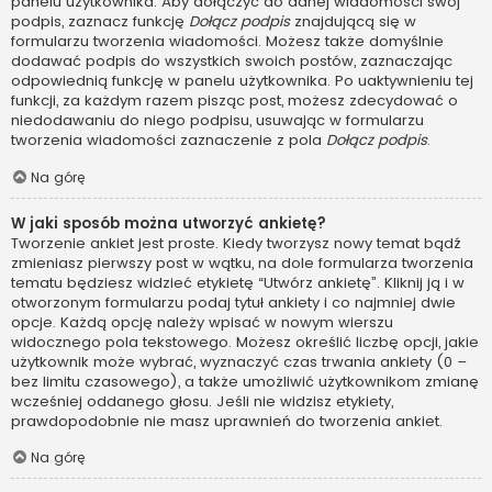
panelu użytkownika. Aby dołączyć do danej wiadomości swój
podpis, zaznacz funkcję
Dołącz podpis
znajdującą się w
formularzu tworzenia wiadomości. Możesz także domyślnie
dodawać podpis do wszystkich swoich postów, zaznaczając
odpowiednią funkcję w panelu użytkownika. Po uaktywnieniu tej
funkcji, za każdym razem pisząc post, możesz zdecydować o
niedodawaniu do niego podpisu, usuwając w formularzu
tworzenia wiadomości zaznaczenie z pola
Dołącz podpis
.
Na górę
W jaki sposób można utworzyć ankietę?
Tworzenie ankiet jest proste. Kiedy tworzysz nowy temat bądź
zmieniasz pierwszy post w wątku, na dole formularza tworzenia
tematu będziesz widzieć etykietę “Utwórz ankietę”. Kliknij ją i w
otworzonym formularzu podaj tytuł ankiety i co najmniej dwie
opcje. Każdą opcję należy wpisać w nowym wierszu
widocznego pola tekstowego. Możesz określić liczbę opcji, jakie
użytkownik może wybrać, wyznaczyć czas trwania ankiety (0 –
bez limitu czasowego), a także umożliwić użytkownikom zmianę
wcześniej oddanego głosu. Jeśli nie widzisz etykiety,
prawdopodobnie nie masz uprawnień do tworzenia ankiet.
Na górę