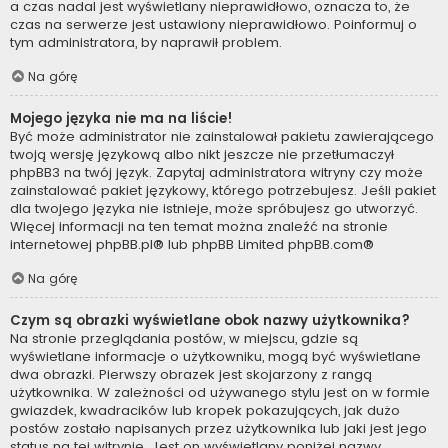
a czas nadal jest wyświetlany nieprawidłowo, oznacza to, że
czas na serwerze jest ustawiony nieprawidłowo. Poinformuj o
tym administratora, by naprawił problem.
Na górę
Mojego języka nie ma na liście!
Być może administrator nie zainstalował pakietu zawierającego
twoją wersję językową albo nikt jeszcze nie przetłumaczył
phpBB3 na twój język. Zapytaj administratora witryny czy może
zainstalować pakiet językowy, którego potrzebujesz. Jeśli pakiet
dla twojego języka nie istnieje, może spróbujesz go utworzyć.
Więcej informacji na ten temat można znaleźć na stronie
internetowej
phpBB.pl
® lub phpBB Limited
phpBB.com
®
Na górę
Czym są obrazki wyświetlane obok nazwy użytkownika?
Na stronie przeglądania postów, w miejscu, gdzie są
wyświetlane informacje o użytkowniku, mogą być wyświetlane
dwa obrazki. Pierwszy obrazek jest skojarzony z rangą
użytkownika. W zależności od używanego stylu jest on w formie
gwiazdek, kwadracików lub kropek pokazujących, jak dużo
postów zostało napisanych przez użytkownika lub jaki jest jego
status na tej witrynie. Jest on wyświetlany poniżej nazwy