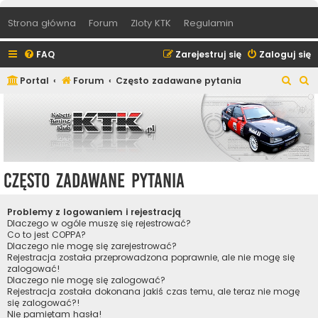
Strona główna
Forum
Zloty KTK
Regulamin
FAQ
Zarejestruj się
Zaloguj się
S
S
Portal
Forum
Często zadawane pytania
z
z
u
u
k
k
a
a
j
j
Często zadawane pytania
Problemy z logowaniem i rejestracją
Dlaczego w ogóle muszę się rejestrować?
Co to jest COPPA?
Dlaczego nie mogę się zarejestrować?
Rejestracja została przeprowadzona poprawnie, ale nie mogę się
zalogować!
Dlaczego nie mogę się zalogować?
Rejestracja została dokonana jakiś czas temu, ale teraz nie mogę
się zalogować?!
Nie pamiętam hasła!