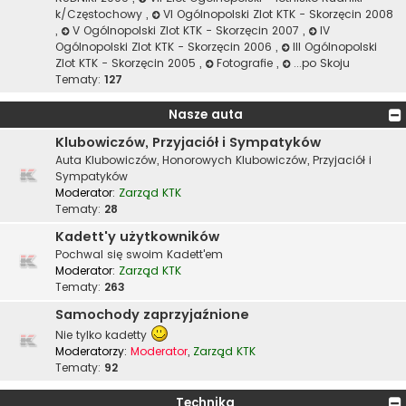
k/Częstochowy
,
VI Ogólnopolski Zlot KTK - Skorzęcin 2008
,
V Ogólnopolski Zlot KTK - Skorzęcin 2007
,
IV
Ogólnopolski Zlot KTK - Skorzęcin 2006
,
III Ogólnopolski
Zlot KTK - Skorzęcin 2005
,
Fotografie
,
...po Skoju
Tematy:
127
Nasze auta
Klubowiczów, Przyjaciół i Sympatyków
Auta Klubowiczów, Honorowych Klubowiczów, Przyjaciół i
Sympatyków
Moderator:
Zarząd KTK
Tematy:
28
Kadett'y użytkowników
Pochwal się swoim Kadett'em
Moderator:
Zarząd KTK
Tematy:
263
Samochody zaprzyjaźnione
Nie tylko kadetty
Moderatorzy:
Moderator
,
Zarząd KTK
Tematy:
92
Technika