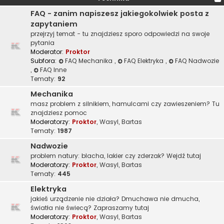
FAQ - zanim napiszesz jakiegokolwiek posta z
zapytaniem
przejrzyj temat - tu znajdziesz sporo odpowiedzi na swoje
pytania
Moderator:
Proktor
Subfora:
FAQ Mechanika
,
FAQ Elektryka
,
FAQ Nadwozie
,
FAQ Inne
Tematy:
92
Mechanika
masz problem z silnikiem, hamulcami czy zawieszeniem? Tu
znajdziesz pomoc
Moderatorzy:
Proktor
,
Wasyl
,
Bartas
Tematy:
1987
Nadwozie
problem natury: blacha, lakier czy zderzak? Wejdź tutaj
Moderatorzy:
Proktor
,
Wasyl
,
Bartas
Tematy:
445
Elektryka
jakieś urządzenie nie działa? Dmuchawa nie dmucha,
światła nie świecą? Zapraszamy tutaj
Moderatorzy:
Proktor
,
Wasyl
,
Bartas