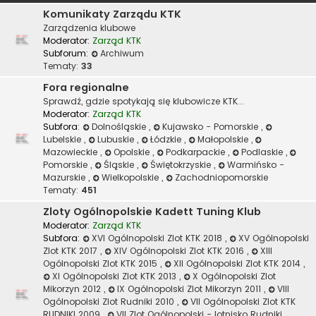
Komunikaty Zarządu KTK
Zarządzenia klubowe
Moderator:
Zarząd KTK
Subforum:
Archiwum
Tematy:
33
Fora regionalne
Sprawdź, gdzie spotykają się klubowicze KTK...
Moderator:
Zarząd KTK
Subfora:
Dolnośląskie
,
Kujawsko - Pomorskie
,
Lubelskie
,
Lubuskie
,
Łódzkie
,
Małopolskie
,
Mazowieckie
,
Opolskie
,
Podkarpackie
,
Podlaskie
,
Pomorskie
,
Śląskie
,
Świętokrzyskie
,
Warmińsko -
Mazurskie
,
Wielkopolskie
,
Zachodniopomorskie
Tematy:
451
Zloty Ogólnopolskie Kadett Tuning Klub
Moderator:
Zarząd KTK
Subfora:
XVI Ogólnopolski Zlot KTK 2018
,
XV Ogólnopolski
Zlot KTK 2017
,
XIV Ogólnopolski Zlot KTK 2016
,
XIII
Ogólnopolski Zlot KTK 2015
,
XII Ogólnopolski Zlot KTK 2014
,
XI Ogólnopolski Zlot KTK 2013
,
X Ogólnopolski Zlot
Mikorzyn 2012
,
IX Ogólnopolski Zlot Mikorzyn 2011
,
VIII
Ogólnopolski Zlot Rudniki 2010
,
VII Ogólnopolski Zlot KTK
RUDNIKI 2009
,
VII Zlot Ogólnopolski - lotnisko Rudniki