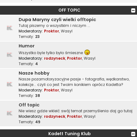
OFF TOPIC
Dupa Maryny czyli wielki offtopic
Tutaj piszemy o wszystkim i niczym ...
Moderatorzy:
Proktor
,
Wasyl
Tematy:
23
Humor
Wszystko byle tylko było śmieszne
Moderatorzy:
rodzyneck
,
Proktor
,
Wasyl
Tematy:
4
Nasze hobby
Nasze pozamotoryzacyjne pasje - fotografia, wędkarstwo,
kolekcje... czyli co jest Twoim konikiem oprócz Kadetta?
Moderatorzy:
Proktor
,
Wasyl
Tematy:
38
Off topic
Nie wiesz gdzie wkleić swój temat przemyślenia daj go tutaj
Moderatorzy:
rodzyneck
,
Proktor
,
Wasyl
Tematy:
49
Kadett Tuning Klub