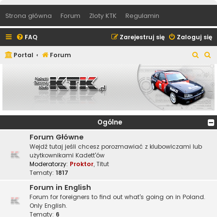
Strona główna
Forum
Zloty KTK
Regulamin
FAQ
Zarejestruj się
Zaloguj się
S
S
Portal
Forum
z
z
u
u
k
k
a
a
j
j
Ogólne
Forum Główne
Wejdź tutaj jeśli chcesz porozmawiać z klubowiczami lub
użytkownikami Kadett'ów
Moderatorzy:
Proktor
,
Titut
Tematy:
1817
Forum in English
Forum for foreigners to find out what's going on in Poland.
Only English.
Tematy:
6