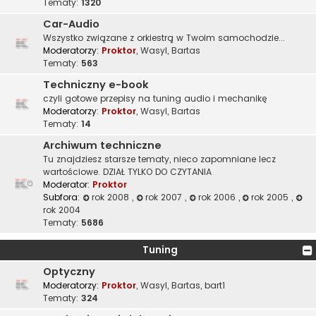
Tematy:
1320
Car-Audio
Wszystko związane z orkiestrą w Twoim samochodzie...
Moderatorzy:
Proktor
,
Wasyl
,
Bartas
Tematy:
563
Techniczny e-book
czyli gotowe przepisy na tuning audio i mechanikę
Moderatorzy:
Proktor
,
Wasyl
,
Bartas
Tematy:
14
Archiwum techniczne
Tu znajdziesz starsze tematy, nieco zapomniane lecz
wartościowe. DZIAŁ TYLKO DO CZYTANIA
Moderator:
Proktor
Subfora:
rok 2008
,
rok 2007
,
rok 2006
,
rok 2005
,
rok 2004
Tematy:
5686
Tuning
Optyczny
Moderatorzy:
Proktor
,
Wasyl
,
Bartas
,
bart1
Tematy:
324