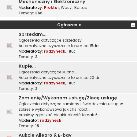
Mechaniczny i Elektroniczny
Moderatorzy:
Proktor
,
Wasyl
,
Bartas
Tematy:
366
Ogłoszenia
Sprzedam...
Ogłoszenia dotyczące sprzedaży...
Automatyczne czyszczenie forum co 15dni
Moderatorzy:
rodzyneck
,
Titut
Tematy:
3
Kupię...
Ogłoszenia dotyczące kupna...
Automatyczne czyszczenie forum co 20 dni
Moderatorzy:
rodzyneck
,
Titut
Tematy:
2
Zamienię/Wykonam usługę/Zlecę usługę
Ogłoszenia dotyczące zamiany i świadczenia usług w
zakresie wykonawstwa jakichś robót...
prosimy zgłaszać nieaktualność tematu!
Moderator:
rodzyneck
Tematy:
15
Aukcje Allegro & E-bay