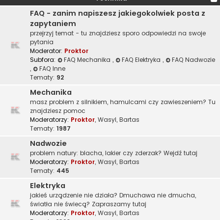
FAQ - zanim napiszesz jakiegokolwiek posta z
zapytaniem
przejrzyj temat - tu znajdziesz sporo odpowiedzi na swoje
pytania
Moderator:
Proktor
Subfora:
FAQ Mechanika
,
FAQ Elektryka
,
FAQ Nadwozie
,
FAQ Inne
Tematy:
92
Mechanika
masz problem z silnikiem, hamulcami czy zawieszeniem? Tu
znajdziesz pomoc
Moderatorzy:
Proktor
,
Wasyl
,
Bartas
Tematy:
1987
Nadwozie
problem natury: blacha, lakier czy zderzak? Wejdź tutaj
Moderatorzy:
Proktor
,
Wasyl
,
Bartas
Tematy:
445
Elektryka
jakieś urządzenie nie działa? Dmuchawa nie dmucha,
światła nie świecą? Zapraszamy tutaj
Moderatorzy:
Proktor
,
Wasyl
,
Bartas