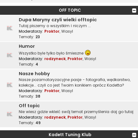
OFF TOPIC
Dupa Maryny czyli wielki offtopic
Tutaj piszemy o wszystkim i niczym ...
Moderatorzy:
Proktor
,
Wasyl
Tematy:
23
Humor
Wszystko byle tylko było śmieszne
Moderatorzy:
rodzyneck
,
Proktor
,
Wasyl
Tematy:
4
Nasze hobby
Nasze pozamotoryzacyjne pasje - fotografia, wędkarstwo,
kolekcje... czyli co jest Twoim konikiem oprócz Kadetta?
Moderatorzy:
Proktor
,
Wasyl
Tematy:
38
Off topic
Nie wiesz gdzie wkleić swój temat przemyślenia daj go tutaj
Moderatorzy:
rodzyneck
,
Proktor
,
Wasyl
Tematy:
49
Kadett Tuning Klub