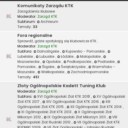
Komunikaty Zarządu KTK
Zarządzenia klubowe
Moderator:
Zarząd KTK
Subforum:
Archiwum
Tematy:
33
Fora regionalne
Sprawdź, gdzie spotykają się klubowicze KTK...
Moderator:
Zarząd KTK
Subfora:
Dolnośląskie
,
Kujawsko - Pomorskie
,
Lubelskie
,
Lubuskie
,
Łódzkie
,
Małopolskie
,
Mazowieckie
,
Opolskie
,
Podkarpackie
,
Podlaskie
,
Pomorskie
,
Śląskie
,
Świętokrzyskie
,
Warmińsko -
Mazurskie
,
Wielkopolskie
,
Zachodniopomorskie
Tematy:
451
Zloty Ogólnopolskie Kadett Tuning Klub
Moderator:
Zarząd KTK
Subfora:
XVI Ogólnopolski Zlot KTK 2018
,
XV Ogólnopolski
Zlot KTK 2017
,
XIV Ogólnopolski Zlot KTK 2016
,
XIII
Ogólnopolski Zlot KTK 2015
,
XII Ogólnopolski Zlot KTK 2014
,
XI Ogólnopolski Zlot KTK 2013
,
X Ogólnopolski Zlot
Mikorzyn 2012
,
IX Ogólnopolski Zlot Mikorzyn 2011
,
VIII
Ogólnopolski Zlot Rudniki 2010
,
VII Ogólnopolski Zlot KTK
RUDNIKI 2009
,
VII Zlot Ogólnopolski - lotnisko Rudniki