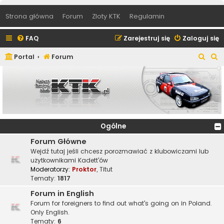
Strona główna
Forum
Zloty KTK
Regulamin
FAQ
Zarejestruj się
Zaloguj się
S
S
Portal
Forum
z
z
u
u
k
k
a
a
j
j
Ogólne
Forum Główne
Wejdź tutaj jeśli chcesz porozmawiać z klubowiczami lub
użytkownikami Kadett'ów
Moderatorzy:
Proktor
,
Titut
Tematy:
1817
Forum in English
Forum for foreigners to find out what's going on in Poland.
Only English.
Tematy:
6