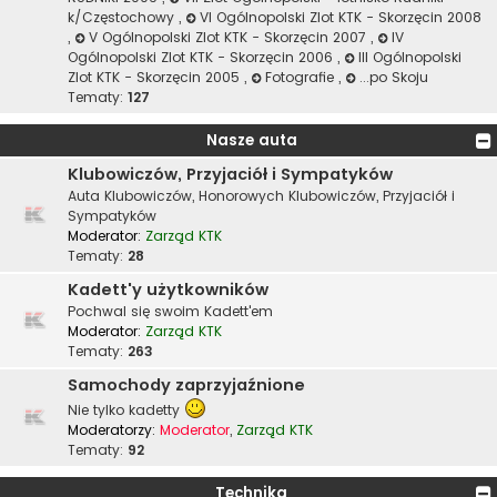
k/Częstochowy
,
VI Ogólnopolski Zlot KTK - Skorzęcin 2008
,
V Ogólnopolski Zlot KTK - Skorzęcin 2007
,
IV
Ogólnopolski Zlot KTK - Skorzęcin 2006
,
III Ogólnopolski
Zlot KTK - Skorzęcin 2005
,
Fotografie
,
...po Skoju
Tematy:
127
Nasze auta
Klubowiczów, Przyjaciół i Sympatyków
Auta Klubowiczów, Honorowych Klubowiczów, Przyjaciół i
Sympatyków
Moderator:
Zarząd KTK
Tematy:
28
Kadett'y użytkowników
Pochwal się swoim Kadett'em
Moderator:
Zarząd KTK
Tematy:
263
Samochody zaprzyjaźnione
Nie tylko kadetty
Moderatorzy:
Moderator
,
Zarząd KTK
Tematy:
92
Technika