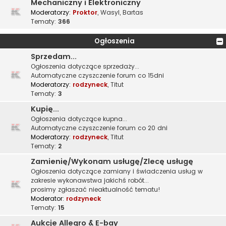
Mechaniczny i Elektroniczny
Moderatorzy:
Proktor
,
Wasyl
,
Bartas
Tematy:
366
Ogłoszenia
Sprzedam...
Ogłoszenia dotyczące sprzedaży...
Automatyczne czyszczenie forum co 15dni
Moderatorzy:
rodzyneck
,
Titut
Tematy:
3
Kupię...
Ogłoszenia dotyczące kupna...
Automatyczne czyszczenie forum co 20 dni
Moderatorzy:
rodzyneck
,
Titut
Tematy:
2
Zamienię/Wykonam usługę/Zlecę usługę
Ogłoszenia dotyczące zamiany i świadczenia usług w
zakresie wykonawstwa jakichś robót...
prosimy zgłaszać nieaktualność tematu!
Moderator:
rodzyneck
Tematy:
15
Aukcje Allegro & E-bay