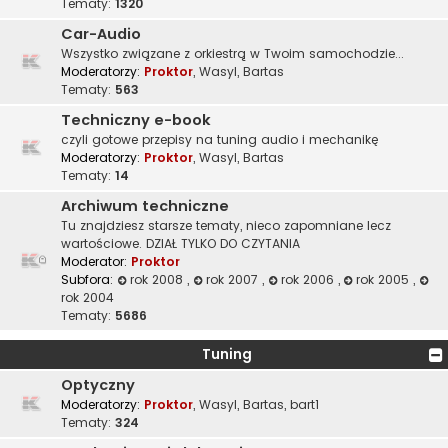
Tematy:
1320
Car-Audio
Wszystko związane z orkiestrą w Twoim samochodzie...
Moderatorzy:
Proktor
,
Wasyl
,
Bartas
Tematy:
563
Techniczny e-book
czyli gotowe przepisy na tuning audio i mechanikę
Moderatorzy:
Proktor
,
Wasyl
,
Bartas
Tematy:
14
Archiwum techniczne
Tu znajdziesz starsze tematy, nieco zapomniane lecz
wartościowe. DZIAŁ TYLKO DO CZYTANIA
Moderator:
Proktor
Subfora:
rok 2008
,
rok 2007
,
rok 2006
,
rok 2005
,
rok 2004
Tematy:
5686
Tuning
Optyczny
Moderatorzy:
Proktor
,
Wasyl
,
Bartas
,
bart1
Tematy:
324