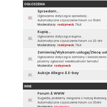
OGŁOSZENIA
Sprzedam...
Ogłoszenia dotyczące sprzedaży...
Automatyczne czyszczenie forum co 15dni
Moderatorzy:
rodzyneck
,
Titut
Kupię...
Ogłoszenia dotyczące kupna...
Automatyczne czyszczenie forum co 20 dni
Moderatorzy:
rodzyneck
,
Titut
Zamienię/Wykonam usługę/Zlecę us
Ogłoszenia dotyczące zamiany i świadczenia u
prosimy zgłaszać nieaktualność tematu!
Moderator:
rodzyneck
Aukcje Allegro & E-bay
INNE
Forum & WWW
Sugestie, problemy związane z naszą klubową 
Automatyczne czyszczenie forum co 30dni
Moderator:
Moderator