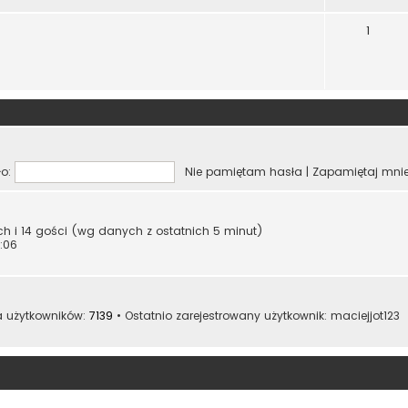
1
o:
Nie pamiętam hasła
|
Zapamiętaj mni
ych i 14 gości (wg danych z ostatnich 5 minut)
:06
a użytkowników:
7139
• Ostatnio zarejestrowany użytkownik:
maciejjot123