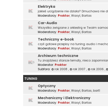
Elektryka
jakieś urządzenie nie działa? Dmuchawa nie 
Moderatorzy:
Proktor
,
Wasyl
,
Bartas
Car-Audio
Wszystko związane z orkiestrą w Twoim samoch
Moderatorzy:
Proktor
,
Wasyl
,
Bartas
Techniczny e-book
czyli gotowe przepisy na tuning audio i mech
Moderatorzy:
Proktor
,
Wasyl
,
Bartas
Archiwum techniczne
Tu znajdziesz starsze tematy, nieco zapomnia
Moderator:
Proktor
Subfora:
rok 2008
,
rok 2007
,
rok 2006
,
TUNING
Optyczny
Moderatorzy:
Proktor
,
Wasyl
,
Bartas
,
bart1
Mechaniczny i Elektroniczny
Moderatorzy:
Proktor
,
Wasyl
,
Bartas