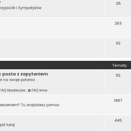
w
28
rzyjaciół i Sympatyków
263
92
Tematy
k posta z zapytaniem
92
zi na swoje pytania
FAQ Nadwozie
,
FAQ Inne
1987
wieszeniem? Tu znajdziesz pomoc
445
jdź tutaj