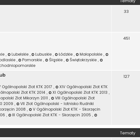
Tematy
33
451
kie
,
Lubelskie
,
Lubuskie
,
Łódzkie
,
Małopolskie
,
odlaskie
,
Pomorskie
,
Śląskie
,
Świętokrzyskie
,
chodniopomorskie
lub
127
 Ogólnopolski Zlot KTK 2017
,
XIV Ogólnopolski Zlot KTK
gólnopolski Zlot KTK 2014
,
XI Ogólnopolski Zlot KTK 2013
,
opolski Zlot Mikorzyn 2011
,
VIII Ogólnopolski Zlot
IKI 2009
,
VII Zlot Ogólnopolski - lotnisko Rudniki
Skorzęcin 2008
,
V Ogólnopolski Zlot KTK - Skorzęcin
2006
,
III Ogólnopolski Zlot KTK - Skorzęcin 2005
,
Tematy