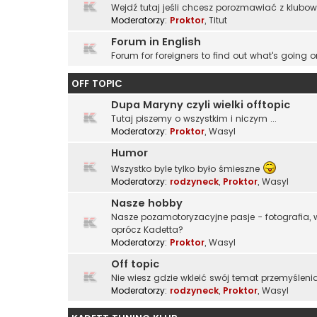
Wejdź tutaj jeśli chcesz porozmawiać z klubo
Moderatorzy:
Proktor
,
Titut
Forum in English
Forum for foreigners to find out what's going o
OFF TOPIC
Dupa Maryny czyli wielki offtopic
Tutaj piszemy o wszystkim i niczym ...
Moderatorzy:
Proktor
,
Wasyl
Humor
Wszystko byle tylko było śmieszne
Moderatorzy:
rodzyneck
,
Proktor
,
Wasyl
Nasze hobby
Nasze pozamotoryzacyjne pasje - fotografia, wę
oprócz Kadetta?
Moderatorzy:
Proktor
,
Wasyl
Off topic
Nie wiesz gdzie wkleić swój temat przemyślenia
Moderatorzy:
rodzyneck
,
Proktor
,
Wasyl