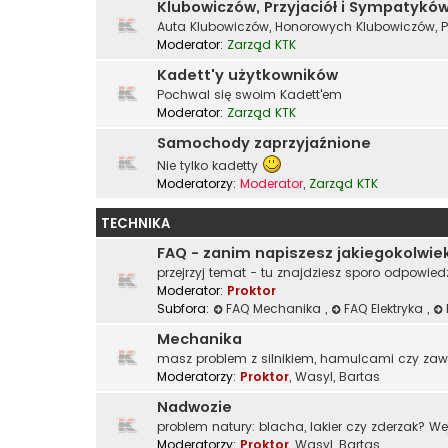
Klubowiczów, Przyjaciół i Sympatykó
Auta Klubowiczów, Honorowych Klubowiczów, P
Moderator:
Zarząd KTK
Kadett'y użytkowników
Pochwal się swoim Kadett'em
Moderator:
Zarząd KTK
Samochody zaprzyjaźnione
Nie tylko kadetty
Moderatorzy:
Moderator
,
Zarząd KTK
TECHNIKA
FAQ - zanim napiszesz jakiegokolwie
przejrzyj temat - tu znajdziesz sporo odpowied
Moderator:
Proktor
Subfora:
FAQ Mechanika
,
FAQ Elektryka
,
Mechanika
masz problem z silnikiem, hamulcami czy za
Moderatorzy:
Proktor
,
Wasyl
,
Bartas
Nadwozie
problem natury: blacha, lakier czy zderzak? We
Moderatorzy:
Proktor
,
Wasyl
,
Bartas