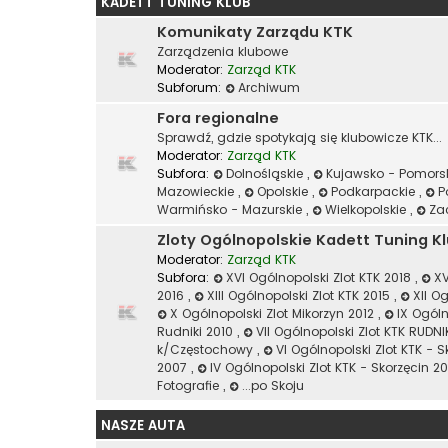
KADETT TUNING KLUB
Komunikaty Zarządu KTK
Zarządzenia klubowe
Moderator:
Zarząd KTK
Subforum:
Archiwum
Fora regionalne
Sprawdź, gdzie spotykają się klubowicze KTK...
Moderator:
Zarząd KTK
Subfora:
Dolnośląskie
,
Kujawsko - Pomors
Mazowieckie
,
Opolskie
,
Podkarpackie
,
P
Warmińsko - Mazurskie
,
Wielkopolskie
,
Za
Zloty Ogólnopolskie Kadett Tuning K
Moderator:
Zarząd KTK
Subfora:
XVI Ogólnopolski Zlot KTK 2018
,
XV
2016
,
XIII Ogólnopolski Zlot KTK 2015
,
XII O
X Ogólnopolski Zlot Mikorzyn 2012
,
IX Ogóln
Rudniki 2010
,
VII Ogólnopolski Zlot KTK RUDN
k/Częstochowy
,
VI Ogólnopolski Zlot KTK - 
2007
,
IV Ogólnopolski Zlot KTK - Skorzęcin 
Fotografie
,
...po Skoju
NASZE AUTA