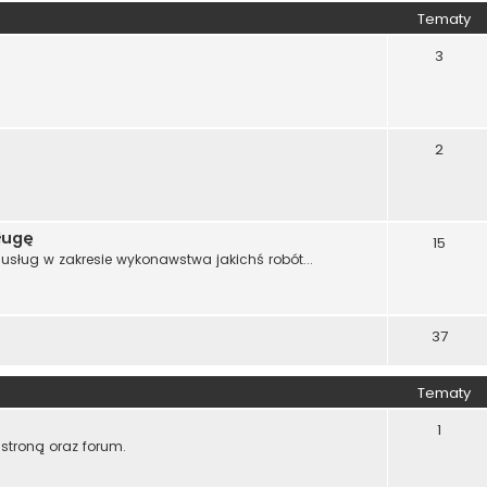
Tematy
3
2
ługę
15
sług w zakresie wykonawstwa jakichś robót...
37
Tematy
1
stroną oraz forum.