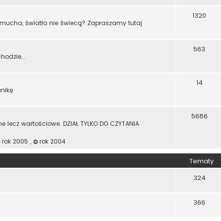
1320
dmucha, światła nie świecą? Zapraszamy tutaj
563
odzie...
14
anikę
5686
ne lecz wartościowe. DZIAŁ TYLKO DO CZYTANIA
rok 2005
,
rok 2004
Tematy
324
366