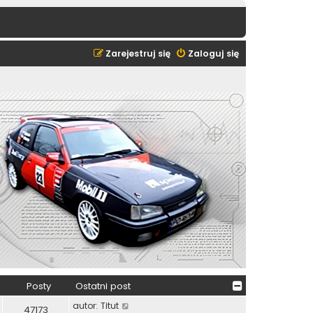
Zarejestruj się
Zaloguj się
Posty
Ostatni post
W
autor:
Titut
47173