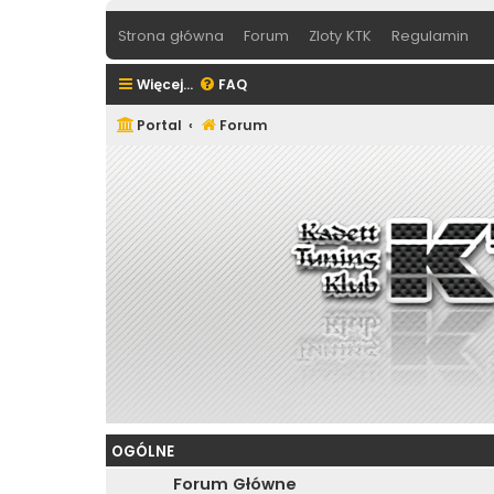
Strona główna
Forum
Zloty KTK
Regulamin
Więcej…
FAQ
Portal
Forum
OGÓLNE
Forum Główne