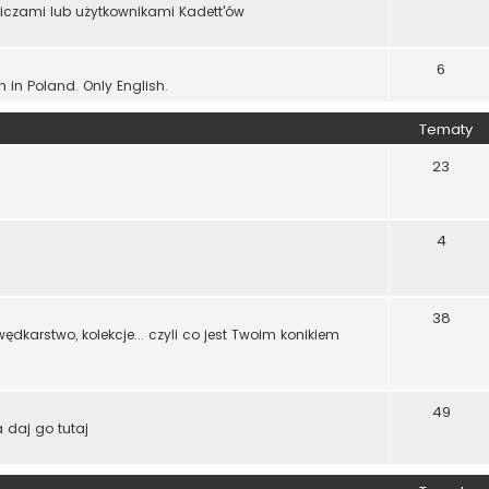
wiczami lub użytkownikami Kadett'ów
6
n in Poland. Only English.
Tematy
23
4
38
dkarstwo, kolekcje... czyli co jest Twoim konikiem
49
 daj go tutaj