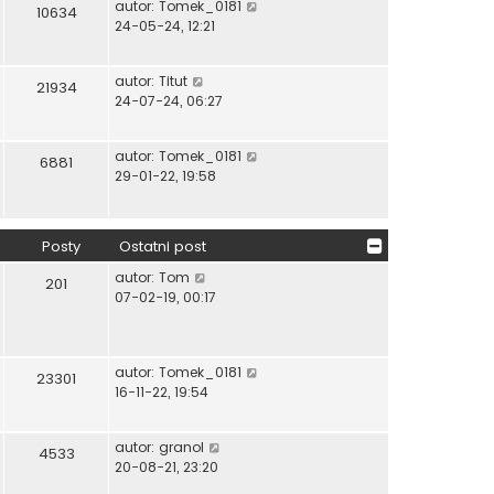
W
autor:
Tomek_0181
o
s
10634
y
24-05-24, 12:21
w
t
ś
s
w
z
W
autor:
Titut
i
y
21934
y
24-07-24, 06:27
e
p
ś
t
o
w
l
s
W
autor:
Tomek_0181
i
6881
n
t
y
29-01-22, 19:58
e
a
ś
t
j
w
l
n
i
n
o
Posty
Ostatni post
e
a
w
t
W
autor:
Tom
j
201
s
l
y
07-02-19, 00:17
n
z
n
ś
o
y
a
w
w
p
j
i
s
o
W
autor:
Tomek_0181
n
e
23301
z
s
y
16-11-22, 19:54
o
t
y
t
ś
w
l
p
w
s
n
o
W
autor:
granol
i
4533
z
a
s
y
20-08-21, 23:20
e
y
j
t
ś
t
p