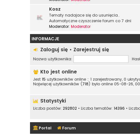
Kosz
Tematy nadajace się do usunięcia..
Automatyczne czyszczenie forum co 7 dni
Moderator:
Moderator
INFORMACJE
Zaloguj się
•
Zarejestruj się
Nazwa użytkownika:
Hasł
Kto jest online
Jest
15
użytkowników online :: 1 zarejestrowany, 0 ukryt
Najwięcej użytkowników (
718
) było online 05-08-26, 00
Statystyki
Liczba postów:
292802
• Liczba tematów:
14396
• Liczb
Portal
Forum