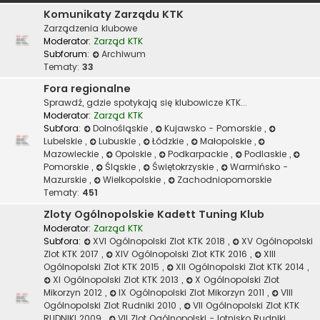
Komunikaty Zarządu KTK
Zarządzenia klubowe
Moderator:
Zarząd KTK
Subforum:
Archiwum
Tematy:
33
Fora regionalne
Sprawdź, gdzie spotykają się klubowicze KTK...
Moderator:
Zarząd KTK
Subfora:
Dolnośląskie
,
Kujawsko - Pomorskie
,
Lubelskie
,
Lubuskie
,
Łódzkie
,
Małopolskie
,
Mazowieckie
,
Opolskie
,
Podkarpackie
,
Podlaskie
,
Pomorskie
,
Śląskie
,
Świętokrzyskie
,
Warmińsko -
Mazurskie
,
Wielkopolskie
,
Zachodniopomorskie
Tematy:
451
Zloty Ogólnopolskie Kadett Tuning Klub
Moderator:
Zarząd KTK
Subfora:
XVI Ogólnopolski Zlot KTK 2018
,
XV Ogólnopolski
Zlot KTK 2017
,
XIV Ogólnopolski Zlot KTK 2016
,
XIII
Ogólnopolski Zlot KTK 2015
,
XII Ogólnopolski Zlot KTK 2014
,
XI Ogólnopolski Zlot KTK 2013
,
X Ogólnopolski Zlot
Mikorzyn 2012
,
IX Ogólnopolski Zlot Mikorzyn 2011
,
VIII
Ogólnopolski Zlot Rudniki 2010
,
VII Ogólnopolski Zlot KTK
RUDNIKI 2009
,
VII Zlot Ogólnopolski - lotnisko Rudniki