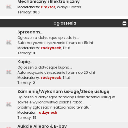
Mechaniczny i Elektroniczny
Moderatorzy:
Proktor
,
Wasyl
,
Bartas
Tematy:
366
Ogłoszenia
Sprzedam...
Ogłoszenia dotyczące sprzedaży...
Automatyczne czyszczenie forum co 15dni
Moderatorzy:
rodzyneck
,
Titut
Tematy:
3
Kupię...
Ogłoszenia dotyczące kupna...
Automatyczne czyszczenie forum co 20 dni
Moderatorzy:
rodzyneck
,
Titut
Tematy:
2
Zamienię/Wykonam usługę/Zlecę usługę
Ogłoszenia dotyczące zamiany i świadczenia usług w
zakresie wykonawstwa jakichś robót...
prosimy zgłaszać nieaktualność tematu!
Moderator:
rodzyneck
Tematy:
15
Aukcje Allegro & E-bay