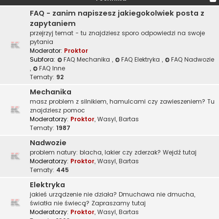
FAQ - zanim napiszesz jakiegokolwiek posta z
zapytaniem
przejrzyj temat - tu znajdziesz sporo odpowiedzi na swoje
pytania
Moderator:
Proktor
Subfora:
FAQ Mechanika
,
FAQ Elektryka
,
FAQ Nadwozie
,
FAQ Inne
Tematy:
92
Mechanika
masz problem z silnikiem, hamulcami czy zawieszeniem? Tu
znajdziesz pomoc
Moderatorzy:
Proktor
,
Wasyl
,
Bartas
Tematy:
1987
Nadwozie
problem natury: blacha, lakier czy zderzak? Wejdź tutaj
Moderatorzy:
Proktor
,
Wasyl
,
Bartas
Tematy:
445
Elektryka
jakieś urządzenie nie działa? Dmuchawa nie dmucha,
światła nie świecą? Zapraszamy tutaj
Moderatorzy:
Proktor
,
Wasyl
,
Bartas