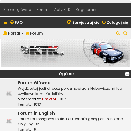
Strona główna
Forum
Zloty KTK
Regulamin
FAQ
Zarejestruj się
Zaloguj się
S
S
Portal
Forum
z
z
u
u
k
k
a
a
j
j
Ogólne
Forum Główne
Wejdź tutaj jeśli chcesz porozmawiać z klubowiczami lub
użytkownikami Kadett'ów
Moderatorzy:
Proktor
,
Titut
Tematy:
1817
Forum in English
Forum for foreigners to find out what's going on in Poland.
Only English.
Tematy:
6