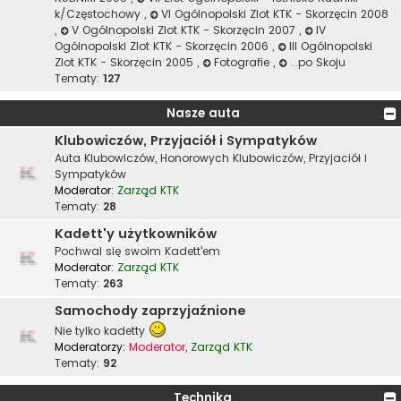
k/Częstochowy
,
VI Ogólnopolski Zlot KTK - Skorzęcin 2008
,
V Ogólnopolski Zlot KTK - Skorzęcin 2007
,
IV
Ogólnopolski Zlot KTK - Skorzęcin 2006
,
III Ogólnopolski
Zlot KTK - Skorzęcin 2005
,
Fotografie
,
...po Skoju
Tematy:
127
Nasze auta
Klubowiczów, Przyjaciół i Sympatyków
Auta Klubowiczów, Honorowych Klubowiczów, Przyjaciół i
Sympatyków
Moderator:
Zarząd KTK
Tematy:
28
Kadett'y użytkowników
Pochwal się swoim Kadett'em
Moderator:
Zarząd KTK
Tematy:
263
Samochody zaprzyjaźnione
Nie tylko kadetty
Moderatorzy:
Moderator
,
Zarząd KTK
Tematy:
92
Technika