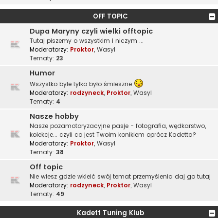
OFF TOPIC
Dupa Maryny czyli wielki offtopic
Tutaj piszemy o wszystkim i niczym ...
Moderatorzy:
Proktor
,
Wasyl
Tematy:
23
Humor
Wszystko byle tylko było śmieszne
Moderatorzy:
rodzyneck
,
Proktor
,
Wasyl
Tematy:
4
Nasze hobby
Nasze pozamotoryzacyjne pasje - fotografia, wędkarstwo,
kolekcje... czyli co jest Twoim konikiem oprócz Kadetta?
Moderatorzy:
Proktor
,
Wasyl
Tematy:
38
Off topic
Nie wiesz gdzie wkleić swój temat przemyślenia daj go tutaj
Moderatorzy:
rodzyneck
,
Proktor
,
Wasyl
Tematy:
49
Kadett Tuning Klub