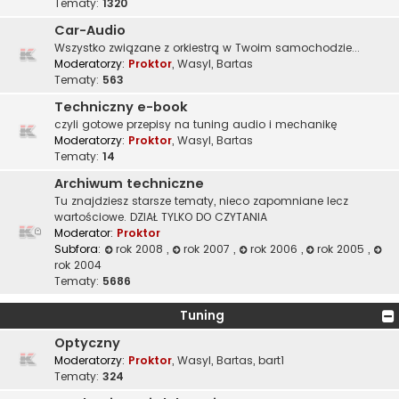
Tematy:
1320
Car-Audio
Wszystko związane z orkiestrą w Twoim samochodzie...
Moderatorzy:
Proktor
,
Wasyl
,
Bartas
Tematy:
563
Techniczny e-book
czyli gotowe przepisy na tuning audio i mechanikę
Moderatorzy:
Proktor
,
Wasyl
,
Bartas
Tematy:
14
Archiwum techniczne
Tu znajdziesz starsze tematy, nieco zapomniane lecz
wartościowe. DZIAŁ TYLKO DO CZYTANIA
Moderator:
Proktor
Subfora:
rok 2008
,
rok 2007
,
rok 2006
,
rok 2005
,
rok 2004
Tematy:
5686
Tuning
Optyczny
Moderatorzy:
Proktor
,
Wasyl
,
Bartas
,
bart1
Tematy:
324