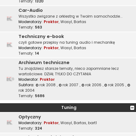
Tematy:
1320
Car-Audio
Wszystko związane z orkiestrą w Twoim samochodzie...
Moderatorzy:
Proktor
,
Wasyl
,
Bartas
Tematy:
563
Techniczny e-book
czyli gotowe przepisy na tuning audio i mechanikę
Moderatorzy:
Proktor
,
Wasyl
,
Bartas
Tematy:
14
Archiwum techniczne
Tu znajdziesz starsze tematy, nieco zapomniane lecz
wartościowe. DZIAŁ TYLKO DO CZYTANIA
Moderator:
Proktor
Subfora:
rok 2008
,
rok 2007
,
rok 2006
,
rok 2005
,
rok 2004
Tematy:
5686
Tuning
Optyczny
Moderatorzy:
Proktor
,
Wasyl
,
Bartas
,
bart1
Tematy:
324