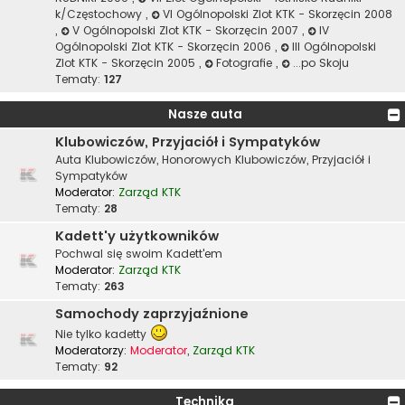
k/Częstochowy
,
VI Ogólnopolski Zlot KTK - Skorzęcin 2008
,
V Ogólnopolski Zlot KTK - Skorzęcin 2007
,
IV
Ogólnopolski Zlot KTK - Skorzęcin 2006
,
III Ogólnopolski
Zlot KTK - Skorzęcin 2005
,
Fotografie
,
...po Skoju
Tematy:
127
Nasze auta
Klubowiczów, Przyjaciół i Sympatyków
Auta Klubowiczów, Honorowych Klubowiczów, Przyjaciół i
Sympatyków
Moderator:
Zarząd KTK
Tematy:
28
Kadett'y użytkowników
Pochwal się swoim Kadett'em
Moderator:
Zarząd KTK
Tematy:
263
Samochody zaprzyjaźnione
Nie tylko kadetty
Moderatorzy:
Moderator
,
Zarząd KTK
Tematy:
92
Technika