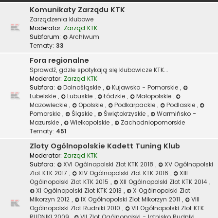
Komunikaty Zarządu KTK
Zarządzenia klubowe
Moderator:
Zarząd KTK
Subforum:
Archiwum
Tematy:
33
Fora regionalne
Sprawdź, gdzie spotykają się klubowicze KTK...
Moderator:
Zarząd KTK
Subfora:
Dolnośląskie
,
Kujawsko - Pomorskie
,
Lubelskie
,
Lubuskie
,
Łódzkie
,
Małopolskie
,
Mazowieckie
,
Opolskie
,
Podkarpackie
,
Podlaskie
,
Pomorskie
,
Śląskie
,
Świętokrzyskie
,
Warmińsko -
Mazurskie
,
Wielkopolskie
,
Zachodniopomorskie
Tematy:
451
Zloty Ogólnopolskie Kadett Tuning Klub
Moderator:
Zarząd KTK
Subfora:
XVI Ogólnopolski Zlot KTK 2018
,
XV Ogólnopolski
Zlot KTK 2017
,
XIV Ogólnopolski Zlot KTK 2016
,
XIII
Ogólnopolski Zlot KTK 2015
,
XII Ogólnopolski Zlot KTK 2014
,
XI Ogólnopolski Zlot KTK 2013
,
X Ogólnopolski Zlot
Mikorzyn 2012
,
IX Ogólnopolski Zlot Mikorzyn 2011
,
VIII
Ogólnopolski Zlot Rudniki 2010
,
VII Ogólnopolski Zlot KTK
RUDNIKI 2009
,
VII Zlot Ogólnopolski - lotnisko Rudniki