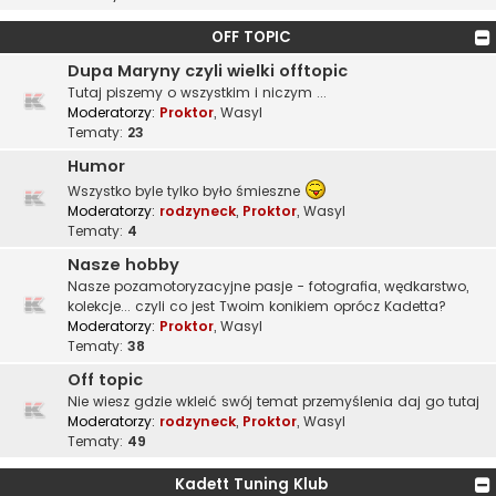
OFF TOPIC
Dupa Maryny czyli wielki offtopic
Tutaj piszemy o wszystkim i niczym ...
Moderatorzy:
Proktor
,
Wasyl
Tematy:
23
Humor
Wszystko byle tylko było śmieszne
Moderatorzy:
rodzyneck
,
Proktor
,
Wasyl
Tematy:
4
Nasze hobby
Nasze pozamotoryzacyjne pasje - fotografia, wędkarstwo,
kolekcje... czyli co jest Twoim konikiem oprócz Kadetta?
Moderatorzy:
Proktor
,
Wasyl
Tematy:
38
Off topic
Nie wiesz gdzie wkleić swój temat przemyślenia daj go tutaj
Moderatorzy:
rodzyneck
,
Proktor
,
Wasyl
Tematy:
49
Kadett Tuning Klub