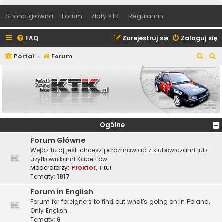
Strona główna
Forum
Zloty KTK
Regulamin
FAQ
Zarejestruj się
Zaloguj się
S
S
Portal
Forum
z
z
u
u
k
k
a
a
j
j
Ogólne
Forum Główne
Wejdź tutaj jeśli chcesz porozmawiać z klubowiczami lub
użytkownikami Kadett'ów
Moderatorzy:
Proktor
,
Titut
Tematy:
1817
Forum in English
Forum for foreigners to find out what's going on in Poland.
Only English.
Tematy:
6