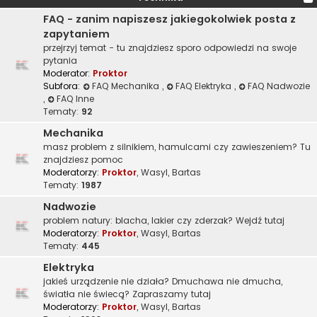
FAQ - zanim napiszesz jakiegokolwiek posta z
zapytaniem
przejrzyj temat - tu znajdziesz sporo odpowiedzi na swoje
pytania
Moderator:
Proktor
Subfora:
FAQ Mechanika
,
FAQ Elektryka
,
FAQ Nadwozie
,
FAQ Inne
Tematy:
92
Mechanika
masz problem z silnikiem, hamulcami czy zawieszeniem? Tu
znajdziesz pomoc
Moderatorzy:
Proktor
,
Wasyl
,
Bartas
Tematy:
1987
Nadwozie
problem natury: blacha, lakier czy zderzak? Wejdź tutaj
Moderatorzy:
Proktor
,
Wasyl
,
Bartas
Tematy:
445
Elektryka
jakieś urządzenie nie działa? Dmuchawa nie dmucha,
światła nie świecą? Zapraszamy tutaj
Moderatorzy:
Proktor
,
Wasyl
,
Bartas