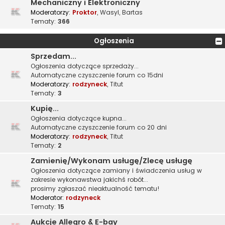
Mechaniczny i Elektroniczny
Moderatorzy:
Proktor
,
Wasyl
,
Bartas
Tematy:
366
Ogłoszenia
Sprzedam...
Ogłoszenia dotyczące sprzedaży...
Automatyczne czyszczenie forum co 15dni
Moderatorzy:
rodzyneck
,
Titut
Tematy:
3
Kupię...
Ogłoszenia dotyczące kupna...
Automatyczne czyszczenie forum co 20 dni
Moderatorzy:
rodzyneck
,
Titut
Tematy:
2
Zamienię/Wykonam usługę/Zlecę usługę
Ogłoszenia dotyczące zamiany i świadczenia usług w
zakresie wykonawstwa jakichś robót...
prosimy zgłaszać nieaktualność tematu!
Moderator:
rodzyneck
Tematy:
15
Aukcje Allegro & E-bay