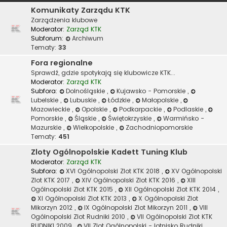
Komunikaty Zarządu KTK
Zarządzenia klubowe
Moderator:
Zarząd KTK
Subforum:
Archiwum
Tematy:
33
Fora regionalne
Sprawdź, gdzie spotykają się klubowicze KTK...
Moderator:
Zarząd KTK
Subfora:
Dolnośląskie
,
Kujawsko - Pomorskie
,
Lubelskie
,
Lubuskie
,
Łódzkie
,
Małopolskie
,
Mazowieckie
,
Opolskie
,
Podkarpackie
,
Podlaskie
,
Pomorskie
,
Śląskie
,
Świętokrzyskie
,
Warmińsko -
Mazurskie
,
Wielkopolskie
,
Zachodniopomorskie
Tematy:
451
Zloty Ogólnopolskie Kadett Tuning Klub
Moderator:
Zarząd KTK
Subfora:
XVI Ogólnopolski Zlot KTK 2018
,
XV Ogólnopolski
Zlot KTK 2017
,
XIV Ogólnopolski Zlot KTK 2016
,
XIII
Ogólnopolski Zlot KTK 2015
,
XII Ogólnopolski Zlot KTK 2014
,
XI Ogólnopolski Zlot KTK 2013
,
X Ogólnopolski Zlot
Mikorzyn 2012
,
IX Ogólnopolski Zlot Mikorzyn 2011
,
VIII
Ogólnopolski Zlot Rudniki 2010
,
VII Ogólnopolski Zlot KTK
RUDNIKI 2009
,
VII Zlot Ogólnopolski - lotnisko Rudniki