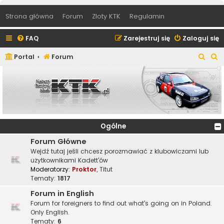
Strona główna
Forum
Zloty KTK
Regulamin
FAQ
Zarejestruj się
Zaloguj się
S
S
Portal
Forum
z
z
u
u
k
k
a
a
j
j
Ogólne
Forum Główne
Wejdź tutaj jeśli chcesz porozmawiać z klubowiczami lub
użytkownikami Kadett'ów
Moderatorzy:
Proktor
,
Titut
Tematy:
1817
Forum in English
Forum for foreigners to find out what's going on in Poland.
Only English.
Tematy:
6