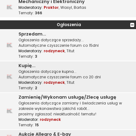
Mechaniczny i Elektroniczny
Moderatorzy:
Proktor
,
Wasyl
,
Bartas
Tematy:
366
Ogłoszenia
Sprzedam...
Ogłoszenia dotyczące sprzedaży...
Automatyczne czyszczenie forum co 15dni
Moderatorzy:
rodzyneck
,
Titut
Tematy:
3
Kupię...
Ogłoszenia dotyczące kupna...
Automatyczne czyszczenie forum co 20 dni
Moderatorzy:
rodzyneck
,
Titut
Tematy:
2
Zamienię/Wykonam usługę/Zlecę usługę
Ogłoszenia dotyczące zamiany i świadczenia usług w
zakresie wykonawstwa jakichś robót...
prosimy zgłaszać nieaktualność tematu!
Moderator:
rodzyneck
Tematy:
15
Aukcje Allegro & E-bay