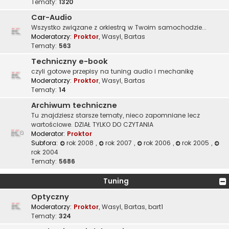
Tematy:
1320
Car-Audio
Wszystko związane z orkiestrą w Twoim samochodzie...
Moderatorzy:
Proktor
,
Wasyl
,
Bartas
Tematy:
563
Techniczny e-book
czyli gotowe przepisy na tuning audio i mechanikę
Moderatorzy:
Proktor
,
Wasyl
,
Bartas
Tematy:
14
Archiwum techniczne
Tu znajdziesz starsze tematy, nieco zapomniane lecz
wartościowe. DZIAŁ TYLKO DO CZYTANIA
Moderator:
Proktor
Subfora:
rok 2008
,
rok 2007
,
rok 2006
,
rok 2005
,
rok 2004
Tematy:
5686
Tuning
Optyczny
Moderatorzy:
Proktor
,
Wasyl
,
Bartas
,
bart1
Tematy:
324