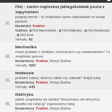
FAQ - zanim napiszesz jakiegokolwiek posta z
zapytaniem
przejrzyj temat - tu znajdziesz sporo odpowiedzi na swoje
pytania
Moderator:
Proktor
Subfora:
FAQ Mechanika
,
FAQ Elektryka
,
FAQ Nadwozie
,
FAQ Inne
Tematy:
92
Mechanika
masz problem z silnikiem, hamulcami czy zawieszeniem? Tu
znajdziesz pomoc
Moderatorzy:
Proktor
,
Wasyl
,
Bartas
Tematy:
1987
Nadwozie
problem natury: blacha, lakier czy zderzak? Wejdź tutaj
Moderatorzy:
Proktor
,
Wasyl
,
Bartas
Tematy:
445
Elektryka
jakieś urządzenie nie działa? Dmuchawa nie dmucha,
światła nie świecą? Zapraszamy tutaj
Moderatorzy:
Proktor
,
Wasyl
,
Bartas