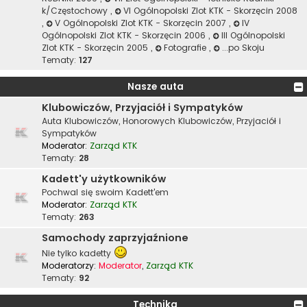
k/Częstochowy
,
VI Ogólnopolski Zlot KTK - Skorzęcin 2008
,
V Ogólnopolski Zlot KTK - Skorzęcin 2007
,
IV
Ogólnopolski Zlot KTK - Skorzęcin 2006
,
III Ogólnopolski
Zlot KTK - Skorzęcin 2005
,
Fotografie
,
...po Skoju
Tematy:
127
Nasze auta
Klubowiczów, Przyjaciół i Sympatyków
Auta Klubowiczów, Honorowych Klubowiczów, Przyjaciół i
Sympatyków
Moderator:
Zarząd KTK
Tematy:
28
Kadett'y użytkowników
Pochwal się swoim Kadett'em
Moderator:
Zarząd KTK
Tematy:
263
Samochody zaprzyjaźnione
Nie tylko kadetty
Moderatorzy:
Moderator
,
Zarząd KTK
Tematy:
92
Technika