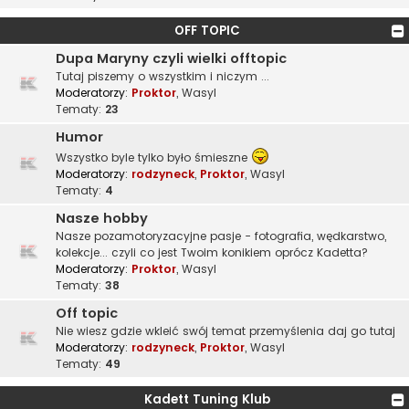
OFF TOPIC
Dupa Maryny czyli wielki offtopic
Tutaj piszemy o wszystkim i niczym ...
Moderatorzy:
Proktor
,
Wasyl
Tematy:
23
Humor
Wszystko byle tylko było śmieszne
Moderatorzy:
rodzyneck
,
Proktor
,
Wasyl
Tematy:
4
Nasze hobby
Nasze pozamotoryzacyjne pasje - fotografia, wędkarstwo,
kolekcje... czyli co jest Twoim konikiem oprócz Kadetta?
Moderatorzy:
Proktor
,
Wasyl
Tematy:
38
Off topic
Nie wiesz gdzie wkleić swój temat przemyślenia daj go tutaj
Moderatorzy:
rodzyneck
,
Proktor
,
Wasyl
Tematy:
49
Kadett Tuning Klub