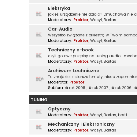
Elektryka
jakieś urządzenie nie działa? Dmuchawa nie 
Moderatorzy:
Proktor
,
Wasyl
,
Bartas
Car-Audio
Wszystko związane z orkiestrą w Twoim samoch
Moderatorzy:
Proktor
,
Wasyl
,
Bartas
Techniczny e-book
czyli gotowe przepisy na tuning audio i mech
Moderatorzy:
Proktor
,
Wasyl
,
Bartas
Archiwum techniczne
Tu znajdziesz starsze tematy, nieco zapomnia
Moderator:
Proktor
Subfora:
rok 2008
,
rok 2007
,
rok 2006
,
TUNING
Optyczny
Moderatorzy:
Proktor
,
Wasyl
,
Bartas
,
bart1
Mechaniczny i Elektroniczny
Moderatorzy:
Proktor
,
Wasyl
,
Bartas