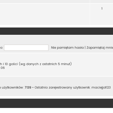
1
o:
Nie pamiętam hasła
|
Zapamiętaj mni
ych i 10 gości (wg danych z ostatnich 5 minut)
:06
a użytkowników:
7139
• Ostatnio zarejestrowany użytkownik:
maciejjot123