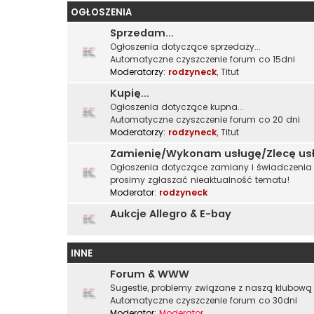
OGŁOSZENIA
Sprzedam...
Ogłoszenia dotyczące sprzedaży...
Automatyczne czyszczenie forum co 15dni
Moderatorzy:
rodzyneck
,
Titut
Kupię...
Ogłoszenia dotyczące kupna...
Automatyczne czyszczenie forum co 20 dni
Moderatorzy:
rodzyneck
,
Titut
Zamienię/Wykonam usługę/Zlecę us
Ogłoszenia dotyczące zamiany i świadczenia u
prosimy zgłaszać nieaktualność tematu!
Moderator:
rodzyneck
Aukcje Allegro & E-bay
INNE
Forum & WWW
Sugestie, problemy związane z naszą klubową 
Automatyczne czyszczenie forum co 30dni
Moderator:
Moderator