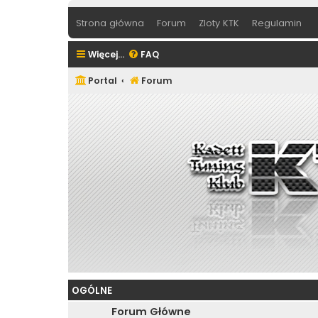
Strona główna
Forum
Zloty KTK
Regulamin
Więcej…
FAQ
Portal
Forum
OGÓLNE
Forum Główne