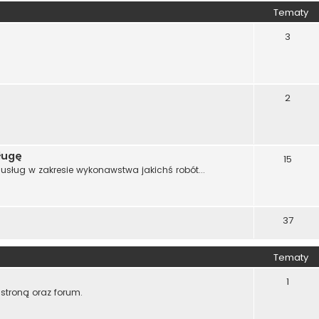
Tematy
3
2
ługę
15
sług w zakresie wykonawstwa jakichś robót...
37
Tematy
1
stroną oraz forum.