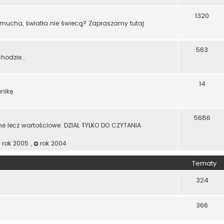
1320
dmucha, światła nie świecą? Zapraszamy tutaj
563
odzie...
14
anikę
5686
ne lecz wartościowe. DZIAŁ TYLKO DO CZYTANIA
rok 2005
,
rok 2004
Tematy
324
366