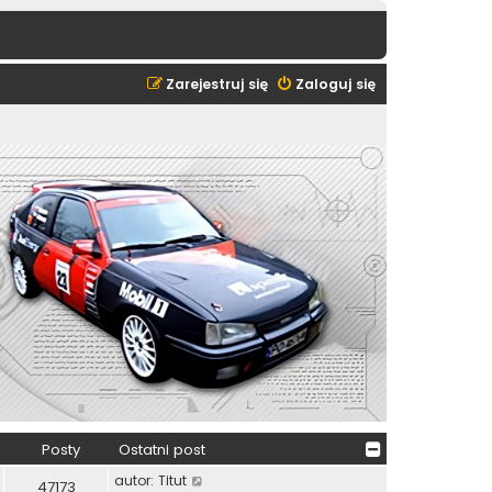
Zarejestruj się
Zaloguj się
Posty
Ostatni post
W
autor:
Titut
47173