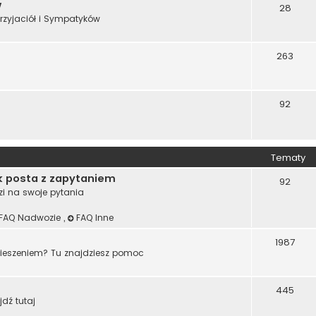
w
28
rzyjaciół i Sympatyków
263
92
Tematy
k posta z zapytaniem
92
zi na swoje pytania
FAQ Nadwozie
,
FAQ Inne
1987
wieszeniem? Tu znajdziesz pomoc
445
jdź tutaj