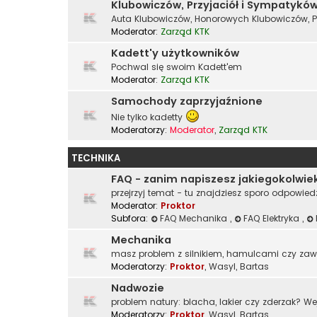
Klubowiczów, Przyjaciół i Sympatykó
Auta Klubowiczów, Honorowych Klubowiczów, P
Moderator:
Zarząd KTK
Kadett'y użytkowników
Pochwal się swoim Kadett'em
Moderator:
Zarząd KTK
Samochody zaprzyjaźnione
Nie tylko kadetty
Moderatorzy:
Moderator
,
Zarząd KTK
TECHNIKA
FAQ - zanim napiszesz jakiegokolwie
przejrzyj temat - tu znajdziesz sporo odpowied
Moderator:
Proktor
Subfora:
FAQ Mechanika
,
FAQ Elektryka
,
Mechanika
masz problem z silnikiem, hamulcami czy za
Moderatorzy:
Proktor
,
Wasyl
,
Bartas
Nadwozie
problem natury: blacha, lakier czy zderzak? We
Moderatorzy:
Proktor
,
Wasyl
,
Bartas