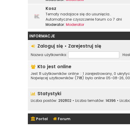
Kosz
Tematy nadajace się do usunięcia..
Automatyczne czyszczenie forum co 7 dni
Moderator:
Moderator
INFORMACJE
Zaloguj się
•
Zarejestruj się
Nazwa użytkownika:
Hasł
Kto jest online
Jest
11
użytkowników online :: 1 zarejestrowany, 0 ukryt
Najwięcej użytkowników (
718
) było online 05-08-26, 00
Statystyki
Liczba postów:
292802
• Liczba tematów:
14396
• Liczb
Portal
Forum