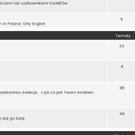
wiczami lub użytkownikami Kadett'ów
6
n in Poland. Only English.
Tematy
23
4
38
dkarstwo, kolekcje... czyli co jest Twoim konikiem
49
 daj go tutaj