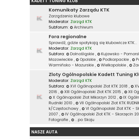
KADETT TUNING KLUB
Komunikaty Zarządu KTK
Zarządzenia klubowe
Moderator:
Zarząd KTK
Subforum:
Archiwum
Fora regionalne
Sprawdź, gdzie spotykają się klubowicze KTK...
Moderator:
Zarząd KTK
Subfora:
Dolnośląskie
,
Kujawsko - Pomors
Mazowieckie
,
Opolskie
,
Podkarpackie
,
P
Warmińsko - Mazurskie
,
Wielkopolskie
,
Za
Zloty Ogólnopolskie Kadett Tuning K
Moderator:
Zarząd KTK
Subfora:
XVI Ogólnopolski Zlot KTK 2018
,
XV
2016
,
XIII Ogólnopolski Zlot KTK 2015
,
XII O
X Ogólnopolski Zlot Mikorzyn 2012
,
IX Ogóln
Rudniki 2010
,
VII Ogólnopolski Zlot KTK RUDN
k/Częstochowy
,
VI Ogólnopolski Zlot KTK - 
2007
,
IV Ogólnopolski Zlot KTK - Skorzęcin 
Fotografie
,
...po Skoju
NASZE AUTA