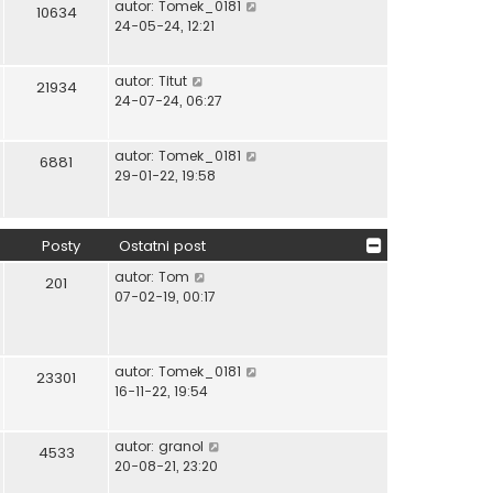
W
autor:
Tomek_0181
o
s
10634
y
24-05-24, 12:21
w
t
ś
s
w
z
W
autor:
Titut
i
y
21934
y
24-07-24, 06:27
e
p
ś
t
o
w
l
s
W
autor:
Tomek_0181
i
6881
n
t
y
29-01-22, 19:58
e
a
ś
t
j
w
l
n
i
n
o
Posty
Ostatni post
e
a
w
t
W
autor:
Tom
j
201
s
l
y
07-02-19, 00:17
n
z
n
ś
o
y
a
w
w
p
j
i
s
o
W
autor:
Tomek_0181
n
e
23301
z
s
y
16-11-22, 19:54
o
t
y
t
ś
w
l
p
w
s
n
o
W
autor:
granol
i
4533
z
a
s
y
20-08-21, 23:20
e
y
j
t
ś
t
p