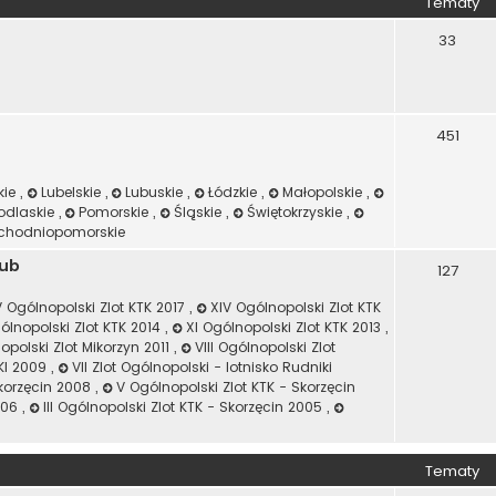
Tematy
33
451
kie
,
Lubelskie
,
Lubuskie
,
Łódzkie
,
Małopolskie
,
odlaskie
,
Pomorskie
,
Śląskie
,
Świętokrzyskie
,
chodniopomorskie
lub
127
 Ogólnopolski Zlot KTK 2017
,
XIV Ogólnopolski Zlot KTK
gólnopolski Zlot KTK 2014
,
XI Ogólnopolski Zlot KTK 2013
,
opolski Zlot Mikorzyn 2011
,
VIII Ogólnopolski Zlot
IKI 2009
,
VII Zlot Ogólnopolski - lotnisko Rudniki
Skorzęcin 2008
,
V Ogólnopolski Zlot KTK - Skorzęcin
2006
,
III Ogólnopolski Zlot KTK - Skorzęcin 2005
,
Tematy