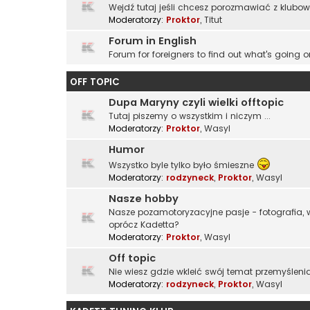
Wejdź tutaj jeśli chcesz porozmawiać z klubo
Moderatorzy:
Proktor
,
Titut
Forum in English
Forum for foreigners to find out what's going o
OFF TOPIC
Dupa Maryny czyli wielki offtopic
Tutaj piszemy o wszystkim i niczym ...
Moderatorzy:
Proktor
,
Wasyl
Humor
Wszystko byle tylko było śmieszne
Moderatorzy:
rodzyneck
,
Proktor
,
Wasyl
Nasze hobby
Nasze pozamotoryzacyjne pasje - fotografia, wę
oprócz Kadetta?
Moderatorzy:
Proktor
,
Wasyl
Off topic
Nie wiesz gdzie wkleić swój temat przemyślenia
Moderatorzy:
rodzyneck
,
Proktor
,
Wasyl