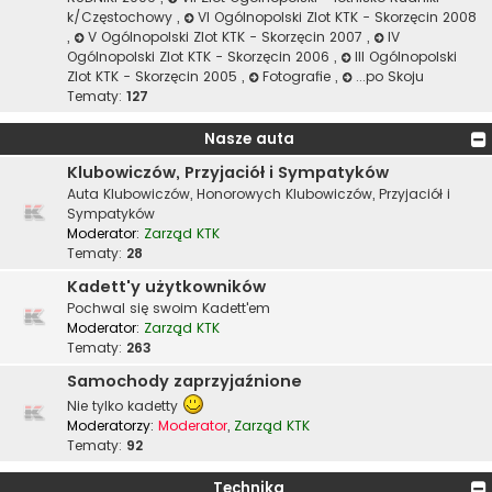
k/Częstochowy
,
VI Ogólnopolski Zlot KTK - Skorzęcin 2008
,
V Ogólnopolski Zlot KTK - Skorzęcin 2007
,
IV
Ogólnopolski Zlot KTK - Skorzęcin 2006
,
III Ogólnopolski
Zlot KTK - Skorzęcin 2005
,
Fotografie
,
...po Skoju
Tematy:
127
Nasze auta
Klubowiczów, Przyjaciół i Sympatyków
Auta Klubowiczów, Honorowych Klubowiczów, Przyjaciół i
Sympatyków
Moderator:
Zarząd KTK
Tematy:
28
Kadett'y użytkowników
Pochwal się swoim Kadett'em
Moderator:
Zarząd KTK
Tematy:
263
Samochody zaprzyjaźnione
Nie tylko kadetty
Moderatorzy:
Moderator
,
Zarząd KTK
Tematy:
92
Technika