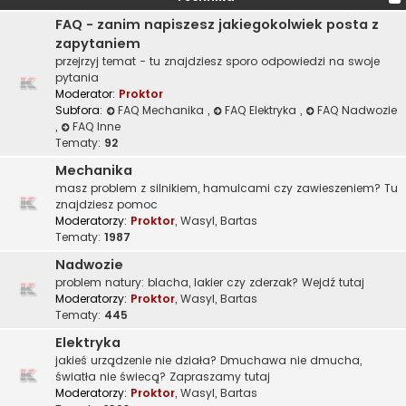
FAQ - zanim napiszesz jakiegokolwiek posta z
zapytaniem
przejrzyj temat - tu znajdziesz sporo odpowiedzi na swoje
pytania
Moderator:
Proktor
Subfora:
FAQ Mechanika
,
FAQ Elektryka
,
FAQ Nadwozie
,
FAQ Inne
Tematy:
92
Mechanika
masz problem z silnikiem, hamulcami czy zawieszeniem? Tu
znajdziesz pomoc
Moderatorzy:
Proktor
,
Wasyl
,
Bartas
Tematy:
1987
Nadwozie
problem natury: blacha, lakier czy zderzak? Wejdź tutaj
Moderatorzy:
Proktor
,
Wasyl
,
Bartas
Tematy:
445
Elektryka
jakieś urządzenie nie działa? Dmuchawa nie dmucha,
światła nie świecą? Zapraszamy tutaj
Moderatorzy:
Proktor
,
Wasyl
,
Bartas