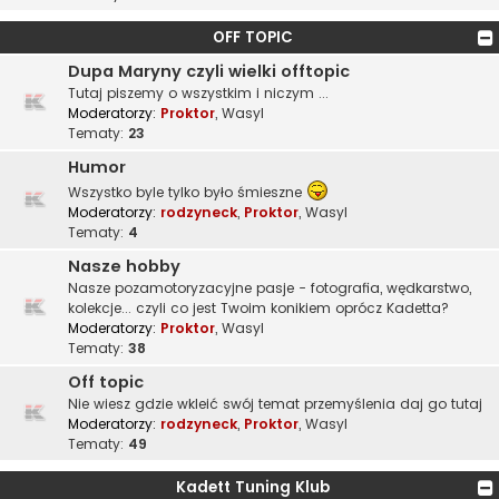
OFF TOPIC
Dupa Maryny czyli wielki offtopic
Tutaj piszemy o wszystkim i niczym ...
Moderatorzy:
Proktor
,
Wasyl
Tematy:
23
Humor
Wszystko byle tylko było śmieszne
Moderatorzy:
rodzyneck
,
Proktor
,
Wasyl
Tematy:
4
Nasze hobby
Nasze pozamotoryzacyjne pasje - fotografia, wędkarstwo,
kolekcje... czyli co jest Twoim konikiem oprócz Kadetta?
Moderatorzy:
Proktor
,
Wasyl
Tematy:
38
Off topic
Nie wiesz gdzie wkleić swój temat przemyślenia daj go tutaj
Moderatorzy:
rodzyneck
,
Proktor
,
Wasyl
Tematy:
49
Kadett Tuning Klub