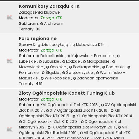
Komunikaty Zarządu KTK
Zarządzenia klubowe
Moderator:
Zarząd KTK
Subforum:
Archiwum
Tematy:
33
Fora regionalne
Sprawdź, gdzie spotykają się klubowicze KTK...
Moderator:
Zarząd KTK
Subfora:
Dolnośląskie
,
Kujawsko - Pomorskie
,
Lubelskie
,
Lubuskie
,
Łódzkie
,
Małopolskie
,
Mazowieckie
,
Opolskie
,
Podkarpackie
,
Podlaskie
,
Pomorskie
,
Śląskie
,
Świętokrzyskie
,
Warmińsko -
Mazurskie
,
Wielkopolskie
,
Zachodniopomorskie
Tematy:
451
Zloty Ogólnopolskie Kadett Tuning Klub
Moderator:
Zarząd KTK
Subfora:
XVI Ogólnopolski Zlot KTK 2018
,
XV Ogólnopolski
Zlot KTK 2017
,
XIV Ogólnopolski Zlot KTK 2016
,
XIII
Ogólnopolski Zlot KTK 2015
,
XII Ogólnopolski Zlot KTK 2014
,
XI Ogólnopolski Zlot KTK 2013
,
X Ogólnopolski Zlot
Mikorzyn 2012
,
IX Ogólnopolski Zlot Mikorzyn 2011
,
VIII
Ogólnopolski Zlot Rudniki 2010
,
VII Ogólnopolski Zlot KTK
RUDNIKI 2009
,
VII Zlot Ogólnopolski - lotnisko Rudniki