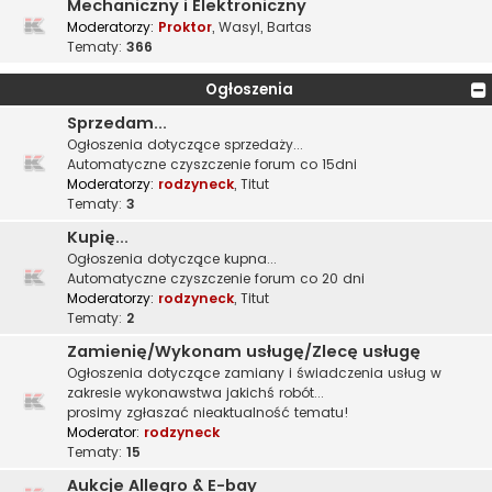
Mechaniczny i Elektroniczny
Moderatorzy:
Proktor
,
Wasyl
,
Bartas
Tematy:
366
Ogłoszenia
Sprzedam...
Ogłoszenia dotyczące sprzedaży...
Automatyczne czyszczenie forum co 15dni
Moderatorzy:
rodzyneck
,
Titut
Tematy:
3
Kupię...
Ogłoszenia dotyczące kupna...
Automatyczne czyszczenie forum co 20 dni
Moderatorzy:
rodzyneck
,
Titut
Tematy:
2
Zamienię/Wykonam usługę/Zlecę usługę
Ogłoszenia dotyczące zamiany i świadczenia usług w
zakresie wykonawstwa jakichś robót...
prosimy zgłaszać nieaktualność tematu!
Moderator:
rodzyneck
Tematy:
15
Aukcje Allegro & E-bay