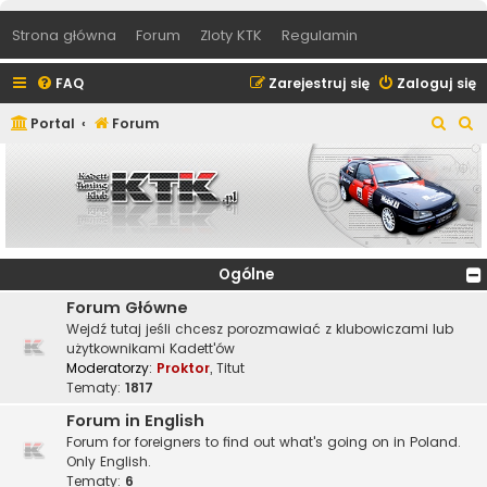
Strona główna
Forum
Zloty KTK
Regulamin
FAQ
Zarejestruj się
Zaloguj się
S
S
Portal
Forum
z
z
u
u
k
k
a
a
j
j
Ogólne
Forum Główne
Wejdź tutaj jeśli chcesz porozmawiać z klubowiczami lub
użytkownikami Kadett'ów
Moderatorzy:
Proktor
,
Titut
Tematy:
1817
Forum in English
Forum for foreigners to find out what's going on in Poland.
Only English.
Tematy:
6