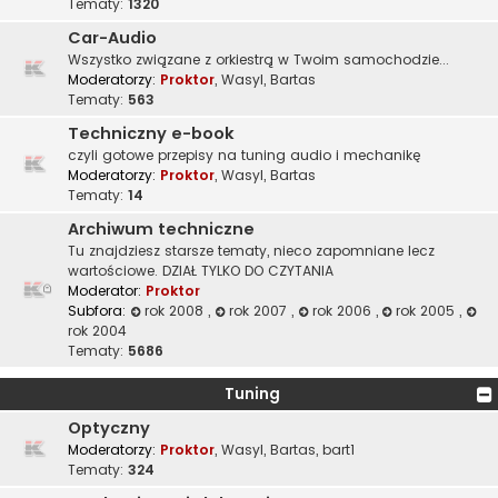
Tematy:
1320
Car-Audio
Wszystko związane z orkiestrą w Twoim samochodzie...
Moderatorzy:
Proktor
,
Wasyl
,
Bartas
Tematy:
563
Techniczny e-book
czyli gotowe przepisy na tuning audio i mechanikę
Moderatorzy:
Proktor
,
Wasyl
,
Bartas
Tematy:
14
Archiwum techniczne
Tu znajdziesz starsze tematy, nieco zapomniane lecz
wartościowe. DZIAŁ TYLKO DO CZYTANIA
Moderator:
Proktor
Subfora:
rok 2008
,
rok 2007
,
rok 2006
,
rok 2005
,
rok 2004
Tematy:
5686
Tuning
Optyczny
Moderatorzy:
Proktor
,
Wasyl
,
Bartas
,
bart1
Tematy:
324