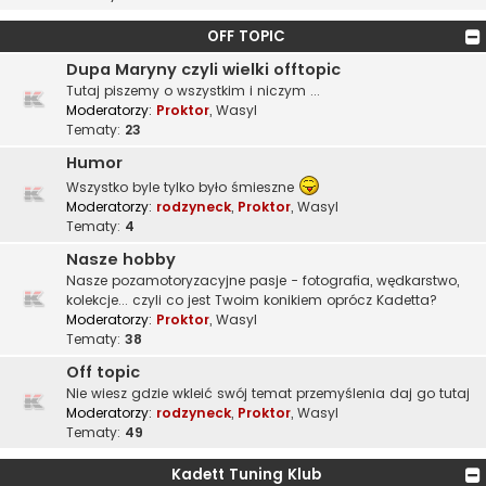
OFF TOPIC
Dupa Maryny czyli wielki offtopic
Tutaj piszemy o wszystkim i niczym ...
Moderatorzy:
Proktor
,
Wasyl
Tematy:
23
Humor
Wszystko byle tylko było śmieszne
Moderatorzy:
rodzyneck
,
Proktor
,
Wasyl
Tematy:
4
Nasze hobby
Nasze pozamotoryzacyjne pasje - fotografia, wędkarstwo,
kolekcje... czyli co jest Twoim konikiem oprócz Kadetta?
Moderatorzy:
Proktor
,
Wasyl
Tematy:
38
Off topic
Nie wiesz gdzie wkleić swój temat przemyślenia daj go tutaj
Moderatorzy:
rodzyneck
,
Proktor
,
Wasyl
Tematy:
49
Kadett Tuning Klub