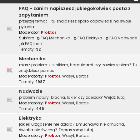
FAQ - zanim napiszesz jakiegokolwiek posta z
zapytaniem
przejrzyj temat - tu znajdziesz sporo odpowiedzi na swoje
pytania
Moderator:
Proktor
Subfora:
FAQ Mechanika
,
FAQ Elektryka
,
FAQ Nadwozie
,
FAQ Inne
Tematy:
92
Mechanika
masz problem z silnikiem, hamulcami czy zawieszeniem? Tu
znajdziesz pomoc
Moderatorzy:
Proktor
,
Wasyl
,
Bartas
Tematy:
1987
Nadwozie
problem natury: blacha, lakier czy zderzak? Wejdź tutaj
Moderatorzy:
Proktor
,
Wasyl
,
Bartas
Tematy:
445
Elektryka
jakieś urządzenie nie działa? Dmuchawa nie dmucha,
światła nie świecą? Zapraszamy tutaj
Moderatorzy:
Proktor
,
Wasyl
,
Bartas