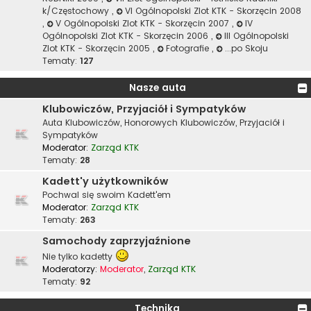
k/Częstochowy
,
VI Ogólnopolski Zlot KTK - Skorzęcin 2008
,
V Ogólnopolski Zlot KTK - Skorzęcin 2007
,
IV
Ogólnopolski Zlot KTK - Skorzęcin 2006
,
III Ogólnopolski
Zlot KTK - Skorzęcin 2005
,
Fotografie
,
...po Skoju
Tematy:
127
Nasze auta
Klubowiczów, Przyjaciół i Sympatyków
Auta Klubowiczów, Honorowych Klubowiczów, Przyjaciół i
Sympatyków
Moderator:
Zarząd KTK
Tematy:
28
Kadett'y użytkowników
Pochwal się swoim Kadett'em
Moderator:
Zarząd KTK
Tematy:
263
Samochody zaprzyjaźnione
Nie tylko kadetty
Moderatorzy:
Moderator
,
Zarząd KTK
Tematy:
92
Technika