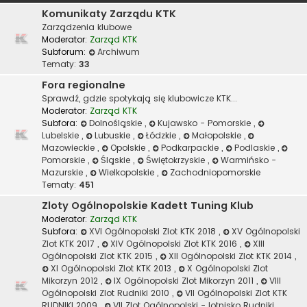
Komunikaty Zarządu KTK
Zarządzenia klubowe
Moderator:
Zarząd KTK
Subforum:
Archiwum
Tematy:
33
Fora regionalne
Sprawdź, gdzie spotykają się klubowicze KTK...
Moderator:
Zarząd KTK
Subfora:
Dolnośląskie
,
Kujawsko - Pomorskie
,
Lubelskie
,
Lubuskie
,
Łódzkie
,
Małopolskie
,
Mazowieckie
,
Opolskie
,
Podkarpackie
,
Podlaskie
,
Pomorskie
,
Śląskie
,
Świętokrzyskie
,
Warmińsko -
Mazurskie
,
Wielkopolskie
,
Zachodniopomorskie
Tematy:
451
Zloty Ogólnopolskie Kadett Tuning Klub
Moderator:
Zarząd KTK
Subfora:
XVI Ogólnopolski Zlot KTK 2018
,
XV Ogólnopolski
Zlot KTK 2017
,
XIV Ogólnopolski Zlot KTK 2016
,
XIII
Ogólnopolski Zlot KTK 2015
,
XII Ogólnopolski Zlot KTK 2014
,
XI Ogólnopolski Zlot KTK 2013
,
X Ogólnopolski Zlot
Mikorzyn 2012
,
IX Ogólnopolski Zlot Mikorzyn 2011
,
VIII
Ogólnopolski Zlot Rudniki 2010
,
VII Ogólnopolski Zlot KTK
RUDNIKI 2009
,
VII Zlot Ogólnopolski - lotnisko Rudniki