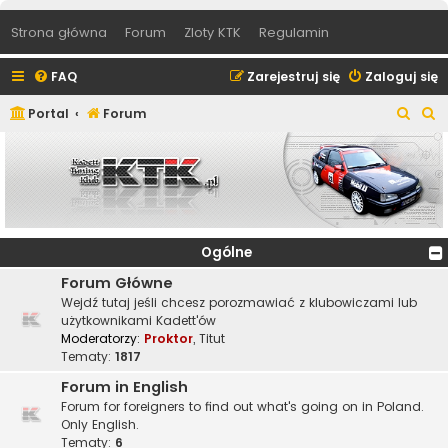
Strona główna
Forum
Zloty KTK
Regulamin
FAQ
Zarejestruj się
Zaloguj się
S
S
Portal
Forum
z
z
u
u
k
k
a
a
j
j
Ogólne
Forum Główne
Wejdź tutaj jeśli chcesz porozmawiać z klubowiczami lub
użytkownikami Kadett'ów
Moderatorzy:
Proktor
,
Titut
Tematy:
1817
Forum in English
Forum for foreigners to find out what's going on in Poland.
Only English.
Tematy:
6