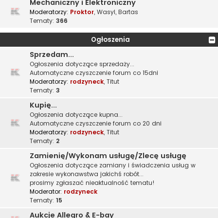
Mechaniczny i Elektroniczny
Moderatorzy:
Proktor
,
Wasyl
,
Bartas
Tematy:
366
Ogłoszenia
Sprzedam...
Ogłoszenia dotyczące sprzedaży...
Automatyczne czyszczenie forum co 15dni
Moderatorzy:
rodzyneck
,
Titut
Tematy:
3
Kupię...
Ogłoszenia dotyczące kupna...
Automatyczne czyszczenie forum co 20 dni
Moderatorzy:
rodzyneck
,
Titut
Tematy:
2
Zamienię/Wykonam usługę/Zlecę usługę
Ogłoszenia dotyczące zamiany i świadczenia usług w
zakresie wykonawstwa jakichś robót...
prosimy zgłaszać nieaktualność tematu!
Moderator:
rodzyneck
Tematy:
15
Aukcje Allegro & E-bay