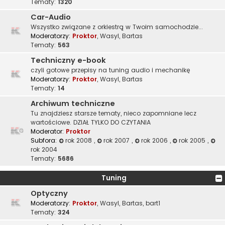
Tematy:
1320
Car-Audio
Wszystko związane z orkiestrą w Twoim samochodzie...
Moderatorzy:
Proktor
,
Wasyl
,
Bartas
Tematy:
563
Techniczny e-book
czyli gotowe przepisy na tuning audio i mechanikę
Moderatorzy:
Proktor
,
Wasyl
,
Bartas
Tematy:
14
Archiwum techniczne
Tu znajdziesz starsze tematy, nieco zapomniane lecz
wartościowe. DZIAŁ TYLKO DO CZYTANIA
Moderator:
Proktor
Subfora:
rok 2008
,
rok 2007
,
rok 2006
,
rok 2005
,
rok 2004
Tematy:
5686
Tuning
Optyczny
Moderatorzy:
Proktor
,
Wasyl
,
Bartas
,
bart1
Tematy:
324