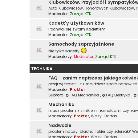
Klubowiczów, Przyjaciół i Sympatykó
Auta Klubowiczów, Honorowych Klubowiczów, P
Moderator:
Zarząd KTK
Kadett'y użytkowników
Pochwal się swoim Kadett'em
Moderator:
Zarząd KTK
Samochody zaprzyjaźnione
Nie tylko kadetty
Moderatorzy:
Moderator
,
Zarząd KTK
TECHNIKA
FAQ - zanim napiszesz jakiegokolwie
przejrzyj temat - tu znajdziesz sporo odpowied
Moderator:
Proktor
Subfora:
FAQ Mechanika
,
FAQ Elektryka
,
Mechanika
masz problem z silnikiem, hamulcami czy za
Moderatorzy:
Proktor
,
Wasyl
,
Bartas
Nadwozie
problem natury: blacha, lakier czy zderzak? We
Moderatorzy:
Proktor
,
Wasyl
,
Bartas