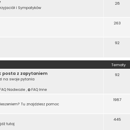
w
28
rzyjaciół i Sympatyków
263
92
Tematy
k posta z zapytaniem
92
zi na swoje pytania
FAQ Nadwozie
,
FAQ Inne
1987
wieszeniem? Tu znajdziesz pomoc
445
jdź tutaj