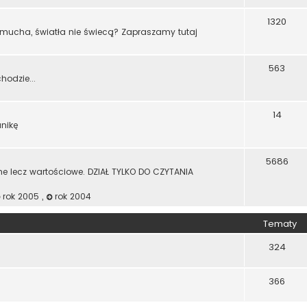
1320
dmucha, światła nie świecą? Zapraszamy tutaj
563
odzie...
14
anikę
5686
ne lecz wartościowe. DZIAŁ TYLKO DO CZYTANIA
rok 2005
,
rok 2004
Tematy
324
366