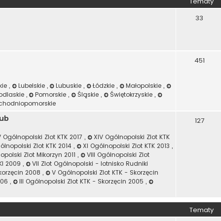
Tematy
33
451
kie
,
Lubelskie
,
Lubuskie
,
Łódzkie
,
Małopolskie
,
odlaskie
,
Pomorskie
,
Śląskie
,
Świętokrzyskie
,
chodniopomorskie
lub
127
 Ogólnopolski Zlot KTK 2017
,
XIV Ogólnopolski Zlot KTK
gólnopolski Zlot KTK 2014
,
XI Ogólnopolski Zlot KTK 2013
,
opolski Zlot Mikorzyn 2011
,
VIII Ogólnopolski Zlot
IKI 2009
,
VII Zlot Ogólnopolski - lotnisko Rudniki
Skorzęcin 2008
,
V Ogólnopolski Zlot KTK - Skorzęcin
2006
,
III Ogólnopolski Zlot KTK - Skorzęcin 2005
,
Tematy