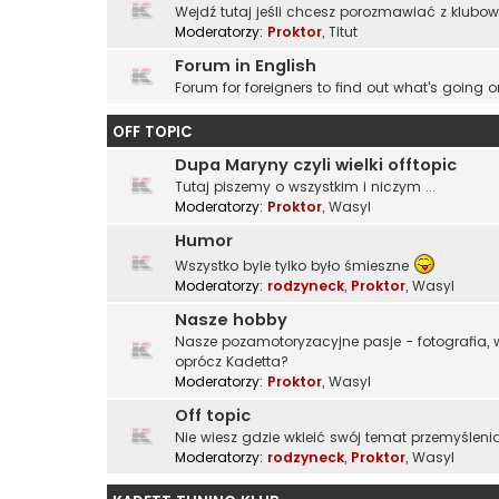
Wejdź tutaj jeśli chcesz porozmawiać z klubo
Moderatorzy:
Proktor
,
Titut
Forum in English
Forum for foreigners to find out what's going o
OFF TOPIC
Dupa Maryny czyli wielki offtopic
Tutaj piszemy o wszystkim i niczym ...
Moderatorzy:
Proktor
,
Wasyl
Humor
Wszystko byle tylko było śmieszne
Moderatorzy:
rodzyneck
,
Proktor
,
Wasyl
Nasze hobby
Nasze pozamotoryzacyjne pasje - fotografia, wę
oprócz Kadetta?
Moderatorzy:
Proktor
,
Wasyl
Off topic
Nie wiesz gdzie wkleić swój temat przemyślenia
Moderatorzy:
rodzyneck
,
Proktor
,
Wasyl