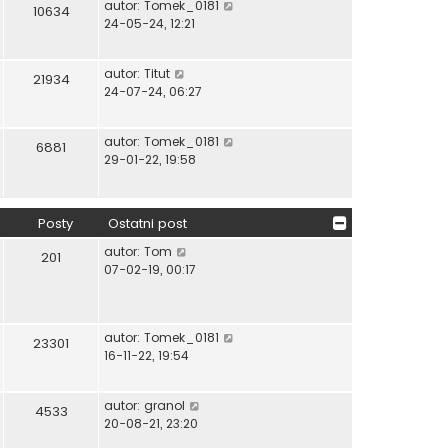
W
autor:
Tomek_0181
o
s
10634
y
24-05-24, 12:21
w
t
ś
s
w
z
W
autor:
Titut
i
y
21934
y
24-07-24, 06:27
e
p
ś
t
o
w
l
s
W
autor:
Tomek_0181
i
6881
n
t
y
29-01-22, 19:58
e
a
ś
t
j
w
l
n
i
n
o
Posty
Ostatni post
e
a
w
t
W
autor:
Tom
j
201
s
l
y
07-02-19, 00:17
n
z
n
ś
o
y
a
w
w
p
j
i
s
o
W
autor:
Tomek_0181
n
e
23301
z
s
y
16-11-22, 19:54
o
t
y
t
ś
w
l
p
w
s
n
o
W
autor:
granol
i
4533
z
a
s
y
20-08-21, 23:20
e
y
j
t
ś
t
p