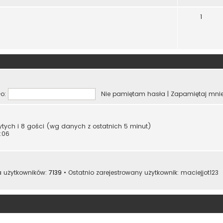
1
o:
Nie pamiętam hasła
|
Zapamiętaj mni
rytych i 8 gości (wg danych z ostatnich 5 minut)
:06
a użytkowników:
7139
• Ostatnio zarejestrowany użytkownik:
maciejjot123