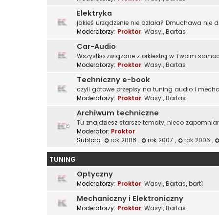
Elektryka
jakieś urządzenie nie działa? Dmuchawa nie 
Moderatorzy:
Proktor
,
Wasyl
,
Bartas
Car-Audio
Wszystko związane z orkiestrą w Twoim samoch
Moderatorzy:
Proktor
,
Wasyl
,
Bartas
Techniczny e-book
czyli gotowe przepisy na tuning audio i mech
Moderatorzy:
Proktor
,
Wasyl
,
Bartas
Archiwum techniczne
Tu znajdziesz starsze tematy, nieco zapomnia
Moderator:
Proktor
Subfora:
rok 2008
,
rok 2007
,
rok 2006
,
TUNING
Optyczny
Moderatorzy:
Proktor
,
Wasyl
,
Bartas
,
bart1
Mechaniczny i Elektroniczny
Moderatorzy:
Proktor
,
Wasyl
,
Bartas