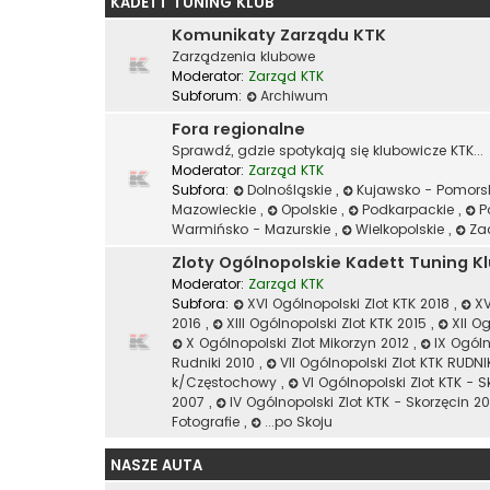
KADETT TUNING KLUB
Komunikaty Zarządu KTK
Zarządzenia klubowe
Moderator:
Zarząd KTK
Subforum:
Archiwum
Fora regionalne
Sprawdź, gdzie spotykają się klubowicze KTK...
Moderator:
Zarząd KTK
Subfora:
Dolnośląskie
,
Kujawsko - Pomors
Mazowieckie
,
Opolskie
,
Podkarpackie
,
P
Warmińsko - Mazurskie
,
Wielkopolskie
,
Za
Zloty Ogólnopolskie Kadett Tuning K
Moderator:
Zarząd KTK
Subfora:
XVI Ogólnopolski Zlot KTK 2018
,
XV
2016
,
XIII Ogólnopolski Zlot KTK 2015
,
XII O
X Ogólnopolski Zlot Mikorzyn 2012
,
IX Ogóln
Rudniki 2010
,
VII Ogólnopolski Zlot KTK RUDN
k/Częstochowy
,
VI Ogólnopolski Zlot KTK - 
2007
,
IV Ogólnopolski Zlot KTK - Skorzęcin 
Fotografie
,
...po Skoju
NASZE AUTA