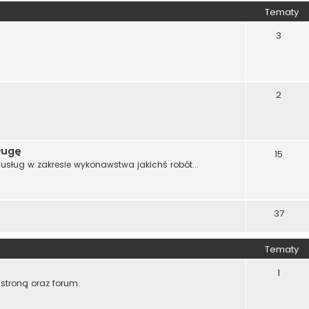
Tematy
3
2
ługę
15
sług w zakresie wykonawstwa jakichś robót...
37
Tematy
1
stroną oraz forum.