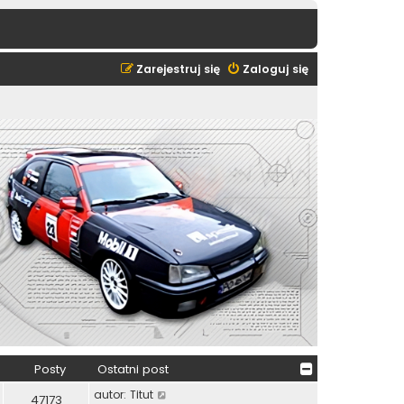
Zarejestruj się
Zaloguj się
Posty
Ostatni post
W
autor:
Titut
47173