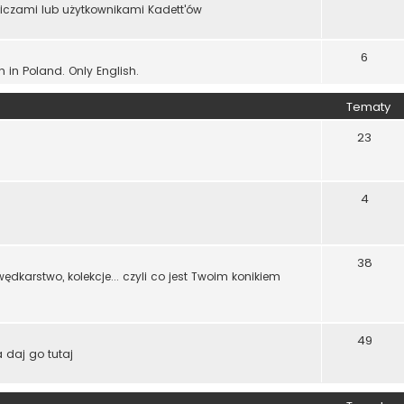
wiczami lub użytkownikami Kadett'ów
6
n in Poland. Only English.
Tematy
23
4
38
dkarstwo, kolekcje... czyli co jest Twoim konikiem
49
 daj go tutaj