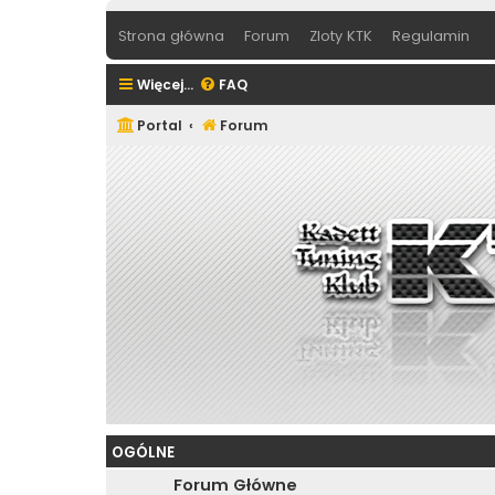
Strona główna
Forum
Zloty KTK
Regulamin
Więcej…
FAQ
Portal
Forum
OGÓLNE
Forum Główne