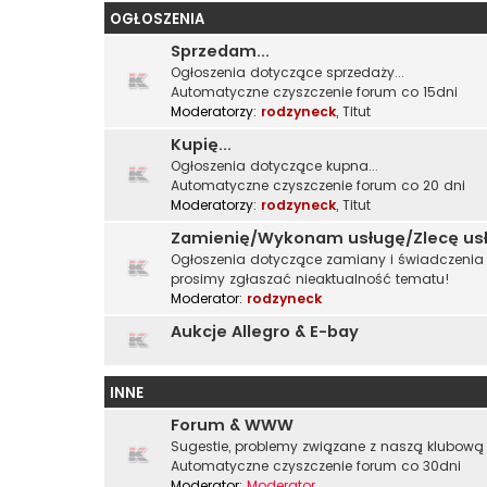
OGŁOSZENIA
Sprzedam...
Ogłoszenia dotyczące sprzedaży...
Automatyczne czyszczenie forum co 15dni
Moderatorzy:
rodzyneck
,
Titut
Kupię...
Ogłoszenia dotyczące kupna...
Automatyczne czyszczenie forum co 20 dni
Moderatorzy:
rodzyneck
,
Titut
Zamienię/Wykonam usługę/Zlecę us
Ogłoszenia dotyczące zamiany i świadczenia u
prosimy zgłaszać nieaktualność tematu!
Moderator:
rodzyneck
Aukcje Allegro & E-bay
INNE
Forum & WWW
Sugestie, problemy związane z naszą klubową 
Automatyczne czyszczenie forum co 30dni
Moderator:
Moderator