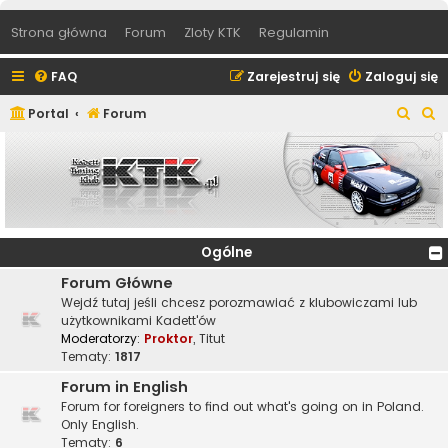
Strona główna
Forum
Zloty KTK
Regulamin
FAQ
Zarejestruj się
Zaloguj się
S
S
Portal
Forum
z
z
u
u
k
k
a
a
j
j
Ogólne
Forum Główne
Wejdź tutaj jeśli chcesz porozmawiać z klubowiczami lub
użytkownikami Kadett'ów
Moderatorzy:
Proktor
,
Titut
Tematy:
1817
Forum in English
Forum for foreigners to find out what's going on in Poland.
Only English.
Tematy:
6