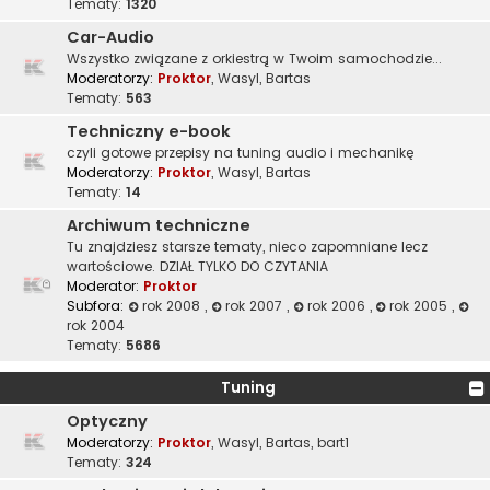
Tematy:
1320
Car-Audio
Wszystko związane z orkiestrą w Twoim samochodzie...
Moderatorzy:
Proktor
,
Wasyl
,
Bartas
Tematy:
563
Techniczny e-book
czyli gotowe przepisy na tuning audio i mechanikę
Moderatorzy:
Proktor
,
Wasyl
,
Bartas
Tematy:
14
Archiwum techniczne
Tu znajdziesz starsze tematy, nieco zapomniane lecz
wartościowe. DZIAŁ TYLKO DO CZYTANIA
Moderator:
Proktor
Subfora:
rok 2008
,
rok 2007
,
rok 2006
,
rok 2005
,
rok 2004
Tematy:
5686
Tuning
Optyczny
Moderatorzy:
Proktor
,
Wasyl
,
Bartas
,
bart1
Tematy:
324