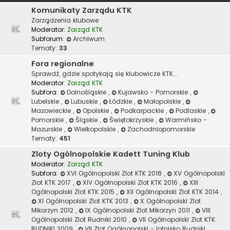
Komunikaty Zarządu KTK
Zarządzenia klubowe
Moderator:
Zarząd KTK
Subforum:
Archiwum
Tematy:
33
Fora regionalne
Sprawdź, gdzie spotykają się klubowicze KTK...
Moderator:
Zarząd KTK
Subfora:
Dolnośląskie
,
Kujawsko - Pomorskie
,
Lubelskie
,
Lubuskie
,
Łódzkie
,
Małopolskie
,
Mazowieckie
,
Opolskie
,
Podkarpackie
,
Podlaskie
,
Pomorskie
,
Śląskie
,
Świętokrzyskie
,
Warmińsko -
Mazurskie
,
Wielkopolskie
,
Zachodniopomorskie
Tematy:
451
Zloty Ogólnopolskie Kadett Tuning Klub
Moderator:
Zarząd KTK
Subfora:
XVI Ogólnopolski Zlot KTK 2018
,
XV Ogólnopolski
Zlot KTK 2017
,
XIV Ogólnopolski Zlot KTK 2016
,
XIII
Ogólnopolski Zlot KTK 2015
,
XII Ogólnopolski Zlot KTK 2014
,
XI Ogólnopolski Zlot KTK 2013
,
X Ogólnopolski Zlot
Mikorzyn 2012
,
IX Ogólnopolski Zlot Mikorzyn 2011
,
VIII
Ogólnopolski Zlot Rudniki 2010
,
VII Ogólnopolski Zlot KTK
RUDNIKI 2009
,
VII Zlot Ogólnopolski - lotnisko Rudniki