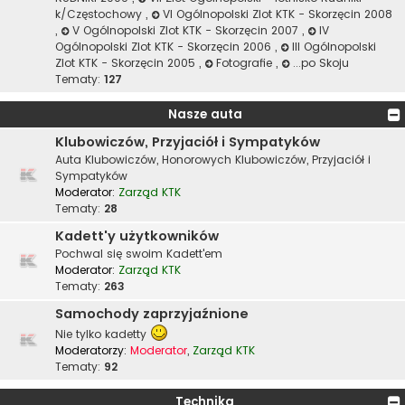
k/Częstochowy
,
VI Ogólnopolski Zlot KTK - Skorzęcin 2008
,
V Ogólnopolski Zlot KTK - Skorzęcin 2007
,
IV
Ogólnopolski Zlot KTK - Skorzęcin 2006
,
III Ogólnopolski
Zlot KTK - Skorzęcin 2005
,
Fotografie
,
...po Skoju
Tematy:
127
Nasze auta
Klubowiczów, Przyjaciół i Sympatyków
Auta Klubowiczów, Honorowych Klubowiczów, Przyjaciół i
Sympatyków
Moderator:
Zarząd KTK
Tematy:
28
Kadett'y użytkowników
Pochwal się swoim Kadett'em
Moderator:
Zarząd KTK
Tematy:
263
Samochody zaprzyjaźnione
Nie tylko kadetty
Moderatorzy:
Moderator
,
Zarząd KTK
Tematy:
92
Technika