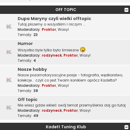
OFF TOPIC
Dupa Maryny czyli wielki offtopic
Tutaj piszemy o wszystkim i niczym ...
Moderatorzy:
Proktor
,
Wasyl
Tematy:
23
Humor
Wszystko byle tylko było śmieszne
Moderatorzy:
rodzyneck
,
Proktor
,
Wasyl
Tematy:
4
Nasze hobby
Nasze pozamotoryzacyjne pasje - fotografia, wędkarstwo,
kolekcje... czyli co jest Twoim konikiem oprócz Kadetta?
Moderatorzy:
Proktor
,
Wasyl
Tematy:
38
Off topic
Nie wiesz gdzie wkleić swój temat przemyślenia daj go tutaj
Moderatorzy:
rodzyneck
,
Proktor
,
Wasyl
Tematy:
49
Kadett Tuning Klub