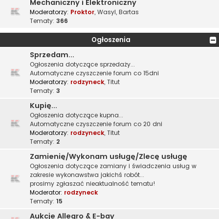
Mechaniczny i Elektroniczny
Moderatorzy:
Proktor
,
Wasyl
,
Bartas
Tematy:
366
Ogłoszenia
Sprzedam...
Ogłoszenia dotyczące sprzedaży...
Automatyczne czyszczenie forum co 15dni
Moderatorzy:
rodzyneck
,
Titut
Tematy:
3
Kupię...
Ogłoszenia dotyczące kupna...
Automatyczne czyszczenie forum co 20 dni
Moderatorzy:
rodzyneck
,
Titut
Tematy:
2
Zamienię/Wykonam usługę/Zlecę usługę
Ogłoszenia dotyczące zamiany i świadczenia usług w
zakresie wykonawstwa jakichś robót...
prosimy zgłaszać nieaktualność tematu!
Moderator:
rodzyneck
Tematy:
15
Aukcje Allegro & E-bay