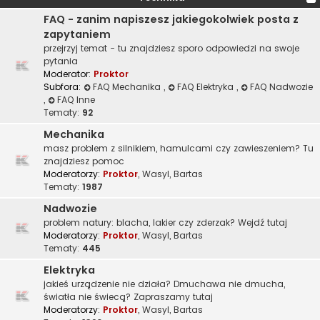
FAQ - zanim napiszesz jakiegokolwiek posta z
zapytaniem
przejrzyj temat - tu znajdziesz sporo odpowiedzi na swoje
pytania
Moderator:
Proktor
Subfora:
FAQ Mechanika
,
FAQ Elektryka
,
FAQ Nadwozie
,
FAQ Inne
Tematy:
92
Mechanika
masz problem z silnikiem, hamulcami czy zawieszeniem? Tu
znajdziesz pomoc
Moderatorzy:
Proktor
,
Wasyl
,
Bartas
Tematy:
1987
Nadwozie
problem natury: blacha, lakier czy zderzak? Wejdź tutaj
Moderatorzy:
Proktor
,
Wasyl
,
Bartas
Tematy:
445
Elektryka
jakieś urządzenie nie działa? Dmuchawa nie dmucha,
światła nie świecą? Zapraszamy tutaj
Moderatorzy:
Proktor
,
Wasyl
,
Bartas