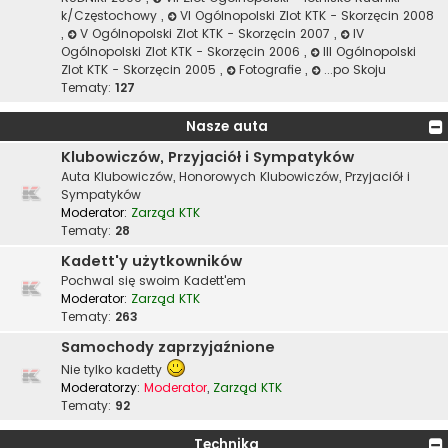
k/Częstochowy
,
VI Ogólnopolski Zlot KTK - Skorzęcin 2008
,
V Ogólnopolski Zlot KTK - Skorzęcin 2007
,
IV
Ogólnopolski Zlot KTK - Skorzęcin 2006
,
III Ogólnopolski
Zlot KTK - Skorzęcin 2005
,
Fotografie
,
...po Skoju
Tematy:
127
Nasze auta
Klubowiczów, Przyjaciół i Sympatyków
Auta Klubowiczów, Honorowych Klubowiczów, Przyjaciół i
Sympatyków
Moderator:
Zarząd KTK
Tematy:
28
Kadett'y użytkowników
Pochwal się swoim Kadett'em
Moderator:
Zarząd KTK
Tematy:
263
Samochody zaprzyjaźnione
Nie tylko kadetty
Moderatorzy:
Moderator
,
Zarząd KTK
Tematy:
92
Technika