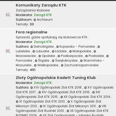
Komunikaty Zarządu KTK
Zarządzenia klubowe
Moderator:
Zarząd KTK
Subforum:
Archiwum
Tematy:
33
Fora regionalne
Sprawdź, gdzie spotykają się klubowicze KTK...
Moderator:
Zarząd KTK
Subfora:
Dolnośląskie
,
Kujawsko - Pomorskie
,
Lubelskie
,
Lubuskie
,
Łódzkie
,
Małopolskie
,
Mazowieckie
,
Opolskie
,
Podkarpackie
,
Podlaskie
,
Pomorskie
,
Śląskie
,
Świętokrzyskie
,
Warmińsko -
Mazurskie
,
Wielkopolskie
,
Zachodniopomorskie
Tematy:
451
Zloty Ogólnopolskie Kadett Tuning Klub
Moderator:
Zarząd KTK
Subfora:
XVI Ogólnopolski Zlot KTK 2018
,
XV Ogólnopolski
Zlot KTK 2017
,
XIV Ogólnopolski Zlot KTK 2016
,
XIII
Ogólnopolski Zlot KTK 2015
,
XII Ogólnopolski Zlot KTK 2014
,
XI Ogólnopolski Zlot KTK 2013
,
X Ogólnopolski Zlot
Mikorzyn 2012
,
IX Ogólnopolski Zlot Mikorzyn 2011
,
VIII
Ogólnopolski Zlot Rudniki 2010
,
VII Ogólnopolski Zlot KTK
RUDNIKI 2009
,
VII Zlot Ogólnopolski - lotnisko Rudniki