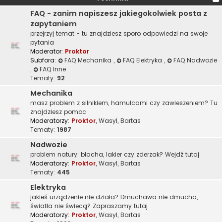
FAQ - zanim napiszesz jakiegokolwiek posta z
zapytaniem
przejrzyj temat - tu znajdziesz sporo odpowiedzi na swoje
pytania
Moderator:
Proktor
Subfora:
FAQ Mechanika
,
FAQ Elektryka
,
FAQ Nadwozie
,
FAQ Inne
Tematy:
92
Mechanika
masz problem z silnikiem, hamulcami czy zawieszeniem? Tu
znajdziesz pomoc
Moderatorzy:
Proktor
,
Wasyl
,
Bartas
Tematy:
1987
Nadwozie
problem natury: blacha, lakier czy zderzak? Wejdź tutaj
Moderatorzy:
Proktor
,
Wasyl
,
Bartas
Tematy:
445
Elektryka
jakieś urządzenie nie działa? Dmuchawa nie dmucha,
światła nie świecą? Zapraszamy tutaj
Moderatorzy:
Proktor
,
Wasyl
,
Bartas