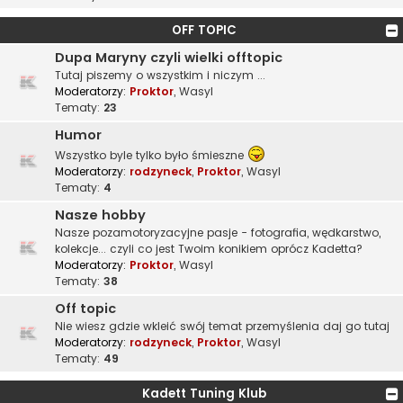
OFF TOPIC
Dupa Maryny czyli wielki offtopic
Tutaj piszemy o wszystkim i niczym ...
Moderatorzy:
Proktor
,
Wasyl
Tematy:
23
Humor
Wszystko byle tylko było śmieszne
Moderatorzy:
rodzyneck
,
Proktor
,
Wasyl
Tematy:
4
Nasze hobby
Nasze pozamotoryzacyjne pasje - fotografia, wędkarstwo,
kolekcje... czyli co jest Twoim konikiem oprócz Kadetta?
Moderatorzy:
Proktor
,
Wasyl
Tematy:
38
Off topic
Nie wiesz gdzie wkleić swój temat przemyślenia daj go tutaj
Moderatorzy:
rodzyneck
,
Proktor
,
Wasyl
Tematy:
49
Kadett Tuning Klub