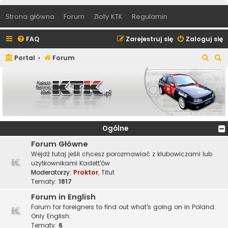
Strona główna
Forum
Zloty KTK
Regulamin
FAQ
Zarejestruj się
Zaloguj się
S
S
Portal
Forum
z
z
u
u
k
k
a
a
j
j
Ogólne
Forum Główne
Wejdź tutaj jeśli chcesz porozmawiać z klubowiczami lub
użytkownikami Kadett'ów
Moderatorzy:
Proktor
,
Titut
Tematy:
1817
Forum in English
Forum for foreigners to find out what's going on in Poland.
Only English.
Tematy:
6