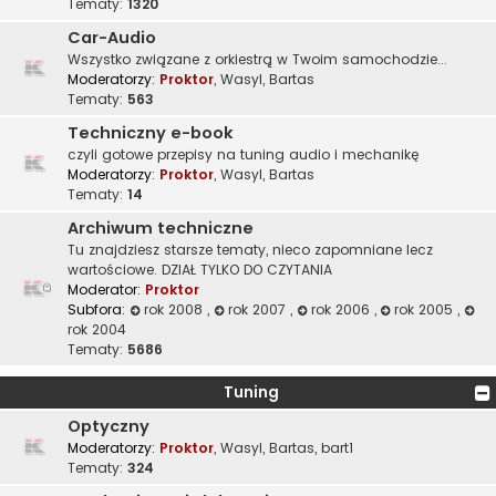
Tematy:
1320
Car-Audio
Wszystko związane z orkiestrą w Twoim samochodzie...
Moderatorzy:
Proktor
,
Wasyl
,
Bartas
Tematy:
563
Techniczny e-book
czyli gotowe przepisy na tuning audio i mechanikę
Moderatorzy:
Proktor
,
Wasyl
,
Bartas
Tematy:
14
Archiwum techniczne
Tu znajdziesz starsze tematy, nieco zapomniane lecz
wartościowe. DZIAŁ TYLKO DO CZYTANIA
Moderator:
Proktor
Subfora:
rok 2008
,
rok 2007
,
rok 2006
,
rok 2005
,
rok 2004
Tematy:
5686
Tuning
Optyczny
Moderatorzy:
Proktor
,
Wasyl
,
Bartas
,
bart1
Tematy:
324