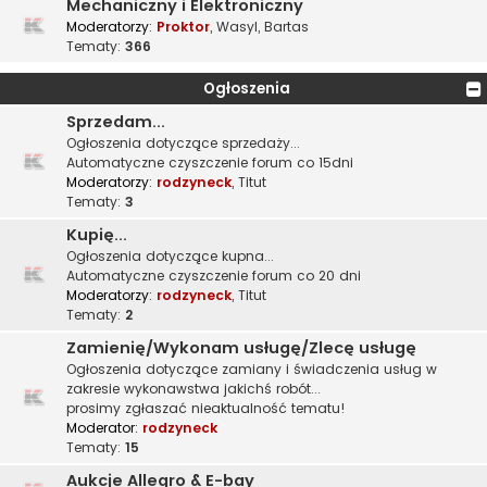
Mechaniczny i Elektroniczny
Moderatorzy:
Proktor
,
Wasyl
,
Bartas
Tematy:
366
Ogłoszenia
Sprzedam...
Ogłoszenia dotyczące sprzedaży...
Automatyczne czyszczenie forum co 15dni
Moderatorzy:
rodzyneck
,
Titut
Tematy:
3
Kupię...
Ogłoszenia dotyczące kupna...
Automatyczne czyszczenie forum co 20 dni
Moderatorzy:
rodzyneck
,
Titut
Tematy:
2
Zamienię/Wykonam usługę/Zlecę usługę
Ogłoszenia dotyczące zamiany i świadczenia usług w
zakresie wykonawstwa jakichś robót...
prosimy zgłaszać nieaktualność tematu!
Moderator:
rodzyneck
Tematy:
15
Aukcje Allegro & E-bay