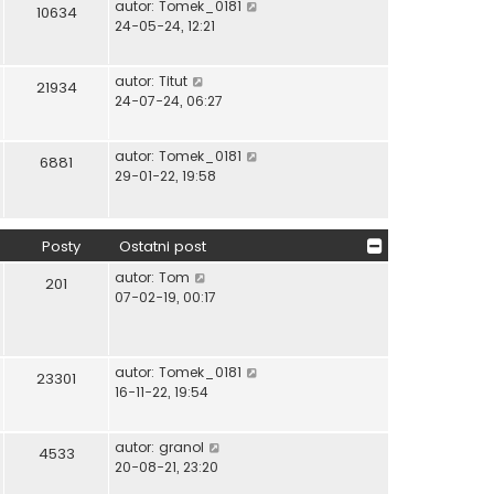
W
autor:
Tomek_0181
o
s
10634
y
24-05-24, 12:21
w
t
ś
s
w
z
W
autor:
Titut
i
y
21934
y
24-07-24, 06:27
e
p
ś
t
o
w
l
s
W
autor:
Tomek_0181
i
6881
n
t
y
29-01-22, 19:58
e
a
ś
t
j
w
l
n
i
n
o
Posty
Ostatni post
e
a
w
t
W
autor:
Tom
j
201
s
l
y
07-02-19, 00:17
n
z
n
ś
o
y
a
w
w
p
j
i
s
o
W
autor:
Tomek_0181
n
e
23301
z
s
y
16-11-22, 19:54
o
t
y
t
ś
w
l
p
w
s
n
o
W
autor:
granol
i
4533
z
a
s
y
20-08-21, 23:20
e
y
j
t
ś
t
p