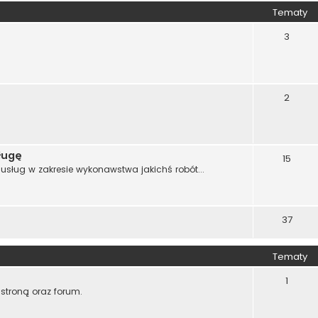
Tematy
3
2
ługę
15
sług w zakresie wykonawstwa jakichś robót...
37
Tematy
1
stroną oraz forum.