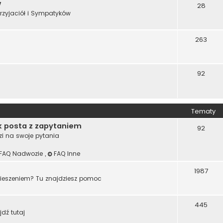
w
28
rzyjaciół i Sympatyków
263
92
Tematy
k posta z zapytaniem
92
zi na swoje pytania
FAQ Nadwozie
,
FAQ Inne
1987
wieszeniem? Tu znajdziesz pomoc
445
jdź tutaj