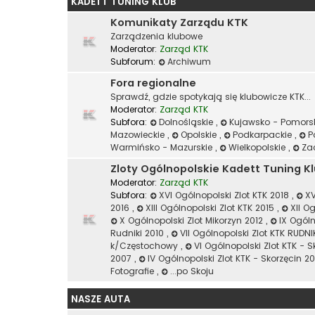
KADETT TUNING KLUB
Komunikaty Zarządu KTK
Zarządzenia klubowe
Moderator:
Zarząd KTK
Subforum:
Archiwum
Fora regionalne
Sprawdź, gdzie spotykają się klubowicze KTK...
Moderator:
Zarząd KTK
Subfora:
Dolnośląskie
,
Kujawsko - Pomors
Mazowieckie
,
Opolskie
,
Podkarpackie
,
P
Warmińsko - Mazurskie
,
Wielkopolskie
,
Za
Zloty Ogólnopolskie Kadett Tuning K
Moderator:
Zarząd KTK
Subfora:
XVI Ogólnopolski Zlot KTK 2018
,
XV
2016
,
XIII Ogólnopolski Zlot KTK 2015
,
XII O
X Ogólnopolski Zlot Mikorzyn 2012
,
IX Ogóln
Rudniki 2010
,
VII Ogólnopolski Zlot KTK RUDN
k/Częstochowy
,
VI Ogólnopolski Zlot KTK - 
2007
,
IV Ogólnopolski Zlot KTK - Skorzęcin 
Fotografie
,
...po Skoju
NASZE AUTA