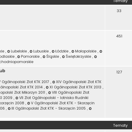
Tematy
33
451
kie
,
Lubelskie
,
Lubuskie
,
Łódzkie
,
Małopolskie
,
odlaskie
,
Pomorskie
,
Śląskie
,
Świętokrzyskie
,
chodniopomorskie
lub
127
 Ogólnopolski Zlot KTK 2017
,
XIV Ogólnopolski Zlot KTK
gólnopolski Zlot KTK 2014
,
XI Ogólnopolski Zlot KTK 2013
,
opolski Zlot Mikorzyn 2011
,
VIII Ogólnopolski Zlot
IKI 2009
,
VII Zlot Ogólnopolski - lotnisko Rudniki
Skorzęcin 2008
,
V Ogólnopolski Zlot KTK - Skorzęcin
2006
,
III Ogólnopolski Zlot KTK - Skorzęcin 2005
,
Tematy