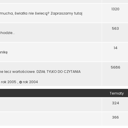
1320
dmucha, światła nie świecą? Zapraszamy tutaj
563
odzie...
14
anikę
5686
ne lecz wartościowe. DZIAŁ TYLKO DO CZYTANIA
rok 2005
,
rok 2004
Tematy
324
366