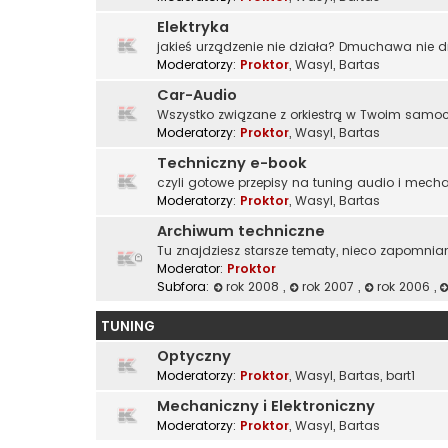
Elektryka
jakieś urządzenie nie działa? Dmuchawa nie 
Moderatorzy:
Proktor
,
Wasyl
,
Bartas
Car-Audio
Wszystko związane z orkiestrą w Twoim samoch
Moderatorzy:
Proktor
,
Wasyl
,
Bartas
Techniczny e-book
czyli gotowe przepisy na tuning audio i mech
Moderatorzy:
Proktor
,
Wasyl
,
Bartas
Archiwum techniczne
Tu znajdziesz starsze tematy, nieco zapomnia
Moderator:
Proktor
Subfora:
rok 2008
,
rok 2007
,
rok 2006
,
TUNING
Optyczny
Moderatorzy:
Proktor
,
Wasyl
,
Bartas
,
bart1
Mechaniczny i Elektroniczny
Moderatorzy:
Proktor
,
Wasyl
,
Bartas