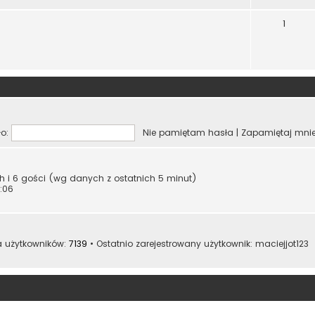
1
o:
Nie pamiętam hasła
|
Zapamiętaj mni
ych i 6 gości (wg danych z ostatnich 5 minut)
:06
a użytkowników:
7139
• Ostatnio zarejestrowany użytkownik:
maciejjot123