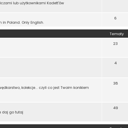
wiczami lub użytkownikami Kadett'ów
6
n in Poland. Only English.
Tematy
23
4
38
dkarstwo, kolekcje... czyli co jest Twoim konikiem
49
 daj go tutaj