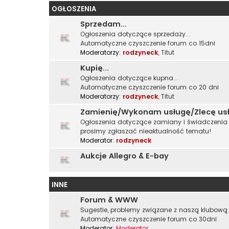
OGŁOSZENIA
Sprzedam...
Ogłoszenia dotyczące sprzedaży...
Automatyczne czyszczenie forum co 15dni
Moderatorzy:
rodzyneck
,
Titut
Kupię...
Ogłoszenia dotyczące kupna...
Automatyczne czyszczenie forum co 20 dni
Moderatorzy:
rodzyneck
,
Titut
Zamienię/Wykonam usługę/Zlecę us
Ogłoszenia dotyczące zamiany i świadczenia u
prosimy zgłaszać nieaktualność tematu!
Moderator:
rodzyneck
Aukcje Allegro & E-bay
INNE
Forum & WWW
Sugestie, problemy związane z naszą klubową 
Automatyczne czyszczenie forum co 30dni
Moderator:
Moderator