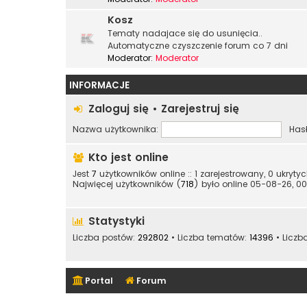
Kosz
Tematy nadajace się do usunięcia..
Automatyczne czyszczenie forum co 7 dni
Moderator:
Moderator
INFORMACJE
Zaloguj się
•
Zarejestruj się
Nazwa użytkownika:
Hasł
Kto jest online
Jest
7
użytkowników online :: 1 zarejestrowany, 0 ukryt
Najwięcej użytkowników (
718
) było online 05-08-26, 00
Statystyki
Liczba postów:
292802
• Liczba tematów:
14396
• Liczb
Portal
Forum