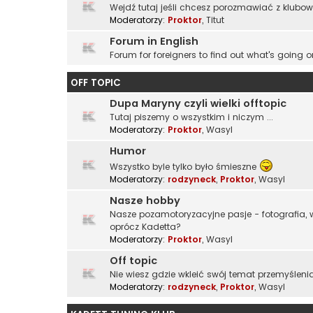
Wejdź tutaj jeśli chcesz porozmawiać z klubo
Moderatorzy:
Proktor
,
Titut
Forum in English
Forum for foreigners to find out what's going o
OFF TOPIC
Dupa Maryny czyli wielki offtopic
Tutaj piszemy o wszystkim i niczym ...
Moderatorzy:
Proktor
,
Wasyl
Humor
Wszystko byle tylko było śmieszne
Moderatorzy:
rodzyneck
,
Proktor
,
Wasyl
Nasze hobby
Nasze pozamotoryzacyjne pasje - fotografia, wę
oprócz Kadetta?
Moderatorzy:
Proktor
,
Wasyl
Off topic
Nie wiesz gdzie wkleić swój temat przemyślenia
Moderatorzy:
rodzyneck
,
Proktor
,
Wasyl