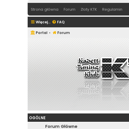
Strona główna
Forum
Zloty KTK
Regulamin
Więcej…
FAQ
Portal
Forum
OGÓLNE
Forum Główne