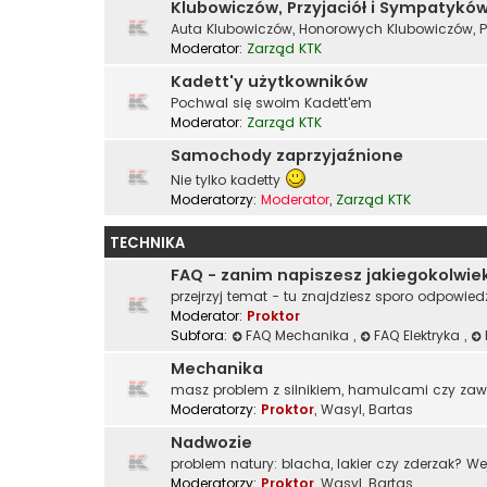
Klubowiczów, Przyjaciół i Sympatykó
Auta Klubowiczów, Honorowych Klubowiczów, P
Moderator:
Zarząd KTK
Kadett'y użytkowników
Pochwal się swoim Kadett'em
Moderator:
Zarząd KTK
Samochody zaprzyjaźnione
Nie tylko kadetty
Moderatorzy:
Moderator
,
Zarząd KTK
TECHNIKA
FAQ - zanim napiszesz jakiegokolwie
przejrzyj temat - tu znajdziesz sporo odpowied
Moderator:
Proktor
Subfora:
FAQ Mechanika
,
FAQ Elektryka
,
Mechanika
masz problem z silnikiem, hamulcami czy za
Moderatorzy:
Proktor
,
Wasyl
,
Bartas
Nadwozie
problem natury: blacha, lakier czy zderzak? We
Moderatorzy:
Proktor
,
Wasyl
,
Bartas