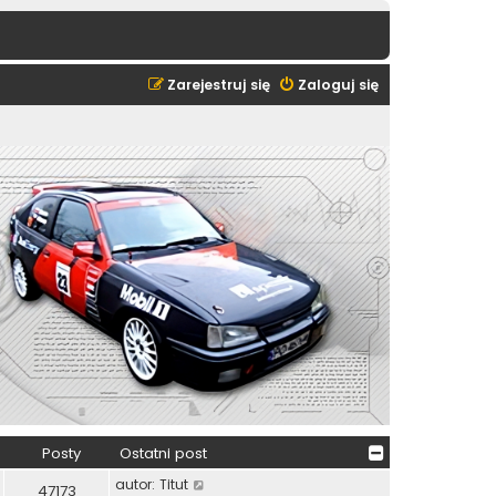
Zarejestruj się
Zaloguj się
Posty
Ostatni post
W
autor:
Titut
47173