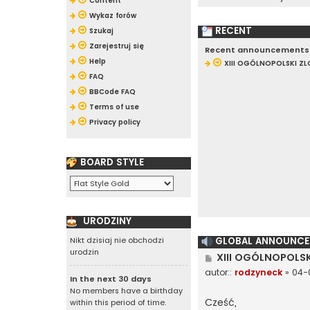
Content
Wykaz forów
RECENT
Szukaj
Zarejestruj się
Recent announcements
Help
XIII OGÓLNOPOLSKI ZLO
FAQ
BBCode FAQ
Terms of use
Privacy policy
BOARD STYLE
URODZINY
GLOBAL ANNOUNCE
Nikt dzisiaj nie obchodzi
urodzin
P
XIII OGÓLNOPOLSK
o
autor::
rodzyneck
»
04-0
s
In the next 30 days
t
No members have a birthday
Cześć,
within this period of time.