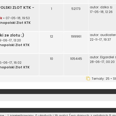
e
j
W
OLSKI ZLOT KTK -
autor:
dzika
t
n
1
52173
y
17-05-18, 12:26
l
o
ś
n
w
ck
» 07-05-18, 19:53
w
s
lnopolski Zlot KTK
i
j
z
e
n
y
ki ze zlotu ;)
autor:
audioster
t
o
12
199961
p
22-11-17, 19:37
l
9-06-17, 13:20
o
n
s
nopolski Zlot KTK
s
a
z
t
j
y
autor:
Elgardiel
n
10
105445
p
28-06-17, 00:20
5-06-17, 16:02
o
o
nopolski Zlot KTK
w
s
s
t
z
Tematy: 25 • S
y
p
o
s
t
e :: 1 zarejestrowany, 0 ukrytych i 19 gości (wg danych z ostatnich 5 m