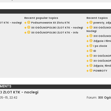
Recent popular topics
Recent topics
T KTK - noclegi
Podsumowanie XII Zlotu KTK
powroty, zdjęc
XII OGÓLNOPOLSKI ZLOT KTK - noclegi
XVI OGÓLNOP
Noclegi
XII OGÓLNOPOLSKI ZLOT KTK - info
XVI OGÓLNOP
Zdjęcia i film
I po zlocie
ID
XV OGÓLNOPO
XV OGÓLNOPO
Zdjęcia, filmik
POWROTY
MENTS
I ZLOT KTK - noclegi
5-15, 22:42
Forum:
XIII Og