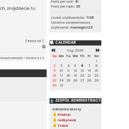
Posts per user:
41
Posts per topic:
20
ch, znajdziecie tu:
Liczba użytkowników:
7139
Ostatnio zarejestrowany
użytkownik:
maciejjot123
[
Read all
]
CALENDAR
N
Aug. 2026
a
g
Su
Mo
Tu
We
Th
Fr
Sa
announcement • Strona
1
z
1
ó
1
r
2
3
4
5
6
7
8
ę
9
10
11
12
13
14
15
16
17
18
19
20
21
22
23
24
25
26
27
28
29
30
31
ZESPÓŁ ADMINISTRACYJNY
W
Administratorzy
Proktor
rodzyneck
w
Traviz