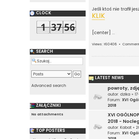
Jeśli ktoś nie trafił 
CLOCK
KLIK
[center]
...
Views: 160408 •
Comment
SEARCH
LATEST NEWS
Advanced search
powroty, zdjęc
autor:
dzika
» 17
Forum:
XVI Ogó
ZAŁĄCZNIKI
2018
No attachments
XVI OGÓLNOP
2018 - Nocleg
autor:
Kabat
» 2
TOP POSTERS
Forum:
XVI Ogó
2018