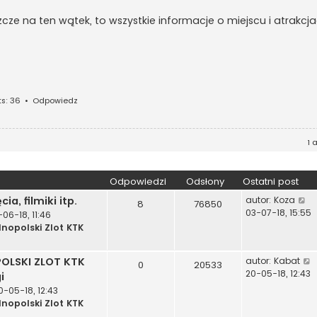
jeszcze na ten wątek, to wszystkie informacje o miejscu i atrakcja
s: 36
•
Odpowiedz
1 
Odpowiedzi
Odsłony
Ostatni post
W
ia, filmiki itp.
autor:
Koza
8
76850
y
03-07-18, 15:55
-06-18, 11:46
ś
lnopolski Zlot KTK
w
i
OLSKI ZLOT KTK
autor:
Kabat
e
0
20533
y
20-05-18, 12:43
i
t
ś
l
0-05-18, 12:43
n
lnopolski Zlot KTK
i
a