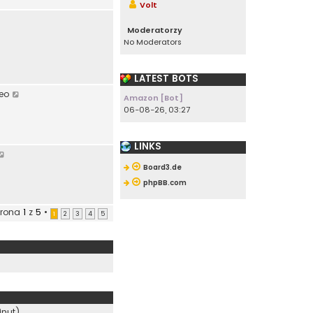
Volt
Moderatorzy
No Moderators
a
LATEST BOTS
W
eo
Amazon [Bot]
y
w
06-08-26, 03:27
ś
w
i
LINKS
W
e
y
t
Board3.de
ś
l
phpBB.com
w
n
i
a
trona
1
z
5
•
1
2
3
4
5
e
j
t
n
l
o
n
w
a
s
j
z
n
y
o
p
inut)