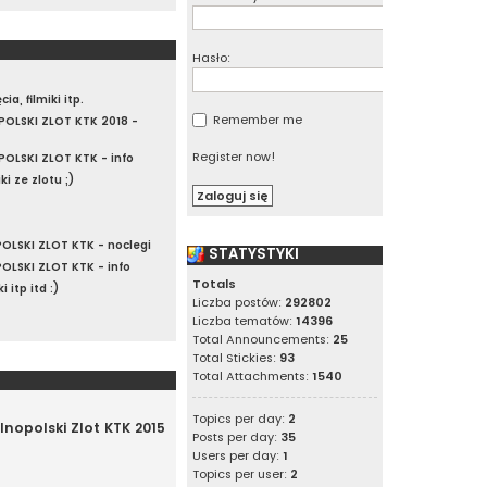
Hasło:
ia, filmiki itp.
Remember me
OLSKI ZLOT KTK 2018 -
Register now!
OLSKI ZLOT KTK - info
iki ze zlotu ;)
LSKI ZLOT KTK - noclegi
STATYSTYKI
LSKI ZLOT KTK - info
Totals
i itp itd :)
Liczba postów:
292802
Liczba tematów:
14396
Total Announcements:
25
Total Stickies:
93
Total Attachments:
1540
Topics per day:
2
ólnopolski Zlot KTK 2015
Posts per day:
35
Users per day:
1
Topics per user:
2