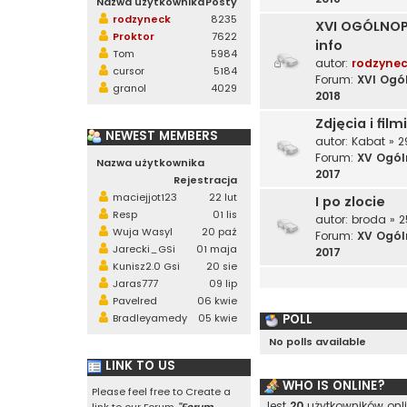
Nazwa użytkownika
Posty
rodzyneck
8235
XVI OGÓLNOP
Proktor
7622
info
Tom
5984
autor:
rodzyne
cursor
5184
Forum:
XVI Ogó
granol
4029
2018
Zdjęcia i filmi
NEWEST MEMBERS
autor:
Kabat
» 2
Forum:
XV Ogól
Nazwa użytkownika
2017
Rejestracja
maciejjot123
22 lut
I po zlocie
Resp
01 lis
autor:
broda
» 2
Wuja Wasyl
20 paź
Forum:
XV Ogól
Jarecki_GSi
01 maja
2017
Kunisz2.0 Gsi
20 sie
Jaras777
09 lip
Pavelred
06 kwie
POLL
Bradleyamedy
05 kwie
No polls available
LINK TO US
WHO IS ONLINE?
Please feel free to Create a
Jest
20
użytkowników onlin
link to our Forum
"Forum