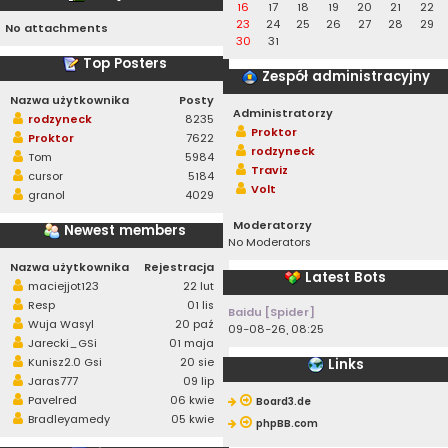
16
17
18
19
20
21
22
23
24
25
26
27
28
29
No attachments
30
31
Top Posters
Zespół administracyjny
Nazwa użytkownika
Posty
Administratorzy
rodzyneck
8235
Proktor
Proktor
7622
rodzyneck
Tom
5984
Traviz
cursor
5184
Volt
granol
4029
Moderatorzy
Newest members
No Moderators
Nazwa użytkownika
Rejestracja
Latest Bots
maciejjot123
22 lut
Resp
01 lis
Baidu [Spider]
Wuja Wasyl
20 paź
09-08-26, 08:25
Jarecki_GSi
01 maja
Kunisz2.0 Gsi
20 sie
Links
Jaras777
09 lip
Pavelred
06 kwie
Board3.de
Bradleyamedy
05 kwie
phpBB.com