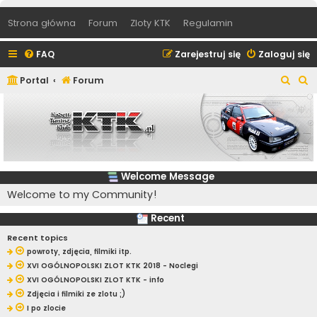
Strona główna
Forum
Zloty KTK
Regulamin
FAQ
Zarejestruj się
Zaloguj się
S
S
Portal
Forum
z
z
u
u
k
k
a
a
j
j
Welcome Message
Welcome to my Community!
Recent
Recent topics
powroty, zdjęcia, filmiki itp.
XVI OGÓLNOPOLSKI ZLOT KTK 2018 - Noclegi
XVI OGÓLNOPOLSKI ZLOT KTK - info
Zdjęcia i filmiki ze zlotu ;)
I po zlocie