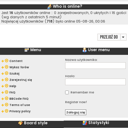
Who is online?
Jest
16
użytkowników online :: 0 zarejestrowanych, 0 ukrytych i 16 gości
(wg danych z ostatnich 5 minut)
Najwięcej użytkowników (
718
) było online 05-08-26, 00:06
Przejdź do
Menu
User menu
Nazwa użytkownika:
Content
Wykaz forów
Szukaj
Hasło:
Zarejestruj się
Help
Remember me
FAQ
BBCode FAQ
Register now!
Terms of use
Privacy policy
Statystyki
Board style