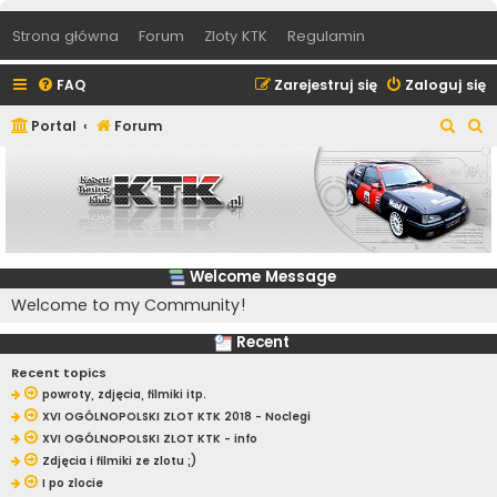
Strona główna
Forum
Zloty KTK
Regulamin
FAQ
Zarejestruj się
Zaloguj się
S
S
Portal
Forum
z
z
u
u
k
k
a
a
j
j
Welcome Message
Welcome to my Community!
Recent
Recent topics
powroty, zdjęcia, filmiki itp.
XVI OGÓLNOPOLSKI ZLOT KTK 2018 - Noclegi
XVI OGÓLNOPOLSKI ZLOT KTK - info
Zdjęcia i filmiki ze zlotu ;)
I po zlocie