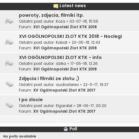
Latest news
powroty, zdjęcia, filmiki itp.
Ostatni post autor:
Koza
»
03-07-18, 15:55
Forum:
XVI Ogólnopolski Zlot KTK 2018
XVI OGÓLNOPOLSKI ZLOT KTK 2018 - Noclegi
Ostatni post autor:
Kabat
»
20-05-18, 12:43
Forum:
XVI Ogólnopolski Zlot KTK 2018
XVI OGÓLNOPOLSKI ZLOT KTK - info
Ostatni post autor:
dzika
»
17-05-18, 12:26
Forum:
XVI Ogólnopolski Zlot KTK 2018
Zdjęcia i filmiki ze zlotu ;)
Ostatni post autor:
audiostereo
»
22-11-17, 19:37
Forum:
XV Ogólnopolski Zlot KTK 2017
I po zlocie
Ostatni post autor:
Elgardiel
»
28-06-17, 00:20
Forum:
XV Ogólnopolski Zlot KTK 2017
Poll
No polls available