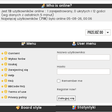
Who is online?
Jest
13
użytkowników online :: 1 zarejestrowany, 0 ukrytych i 12 gości
(wg danych z ostatnich 5 minut)
Najwięcej użytkowników (
718
) było online 05-08-26, 00:06
Przejdź do
Menu
User menu
Nazwa użytkownika:
Content
Wykaz forów
Szukaj
Hasło:
Zarejestruj się
Help
Remember me
FAQ
BBCode FAQ
Register now!
Terms of use
Privacy policy
Statystyki
Board style