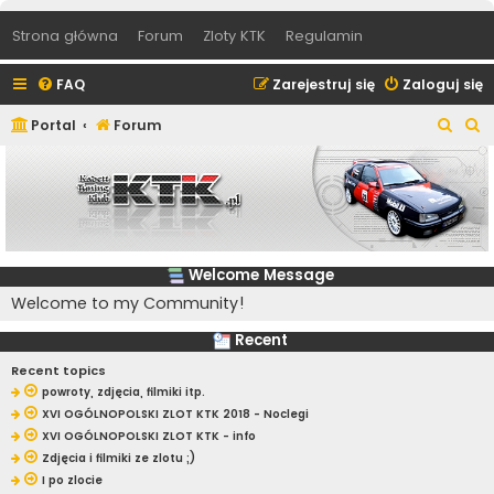
Strona główna
Forum
Zloty KTK
Regulamin
FAQ
Zarejestruj się
Zaloguj się
S
S
Portal
Forum
z
z
u
u
k
k
a
a
j
j
Welcome Message
Welcome to my Community!
Recent
Recent topics
powroty, zdjęcia, filmiki itp.
XVI OGÓLNOPOLSKI ZLOT KTK 2018 - Noclegi
XVI OGÓLNOPOLSKI ZLOT KTK - info
Zdjęcia i filmiki ze zlotu ;)
I po zlocie