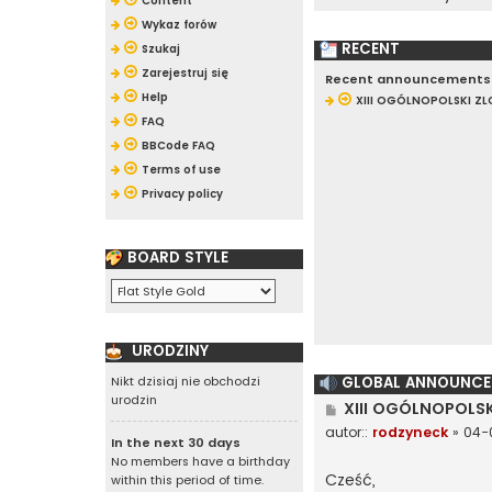
Content
Wykaz forów
RECENT
Szukaj
Zarejestruj się
Recent announcements
Help
XIII OGÓLNOPOLSKI ZLO
FAQ
BBCode FAQ
Terms of use
Privacy policy
BOARD STYLE
URODZINY
GLOBAL ANNOUNCE
Nikt dzisiaj nie obchodzi
urodzin
P
XIII OGÓLNOPOLSK
o
autor::
rodzyneck
»
04-0
s
In the next 30 days
t
No members have a birthday
Cześć,
within this period of time.