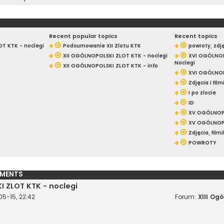
Recent popular topics
Recent topics
T KTK - noclegi
Podsumowanie XII Zlotu KTK
powroty, zdjęc
XII OGÓLNOPOLSKI ZLOT KTK - noclegi
XVI OGÓLNOP
Noclegi
XII OGÓLNOPOLSKI ZLOT KTK - info
XVI OGÓLNOP
Zdjęcia i film
I po zlocie
ID
XV OGÓLNOPO
XV OGÓLNOPO
Zdjęcia, filmik
POWROTY
MENTS
I ZLOT KTK - noclegi
5-15, 22:42
Forum:
XIII Og