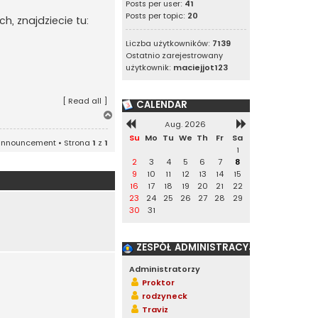
Posts per user:
41
Posts per topic:
20
ch, znajdziecie tu:
Liczba użytkowników:
7139
Ostatnio zarejestrowany
użytkownik:
maciejjot123
[
Read all
]
CALENDAR
N
Aug. 2026
a
g
Su
Mo
Tu
We
Th
Fr
Sa
announcement • Strona
1
z
1
ó
1
r
2
3
4
5
6
7
8
ę
9
10
11
12
13
14
15
16
17
18
19
20
21
22
23
24
25
26
27
28
29
30
31
ZESPÓŁ ADMINISTRACYJNY
W
Administratorzy
Proktor
rodzyneck
w
Traviz