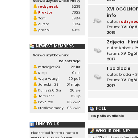
Nazwa użytkownika
Posty
rodzyneck
8235
XVI OGÓLNOP
Proktor
7622
info
Tom
5984
autor:
rodzyne
cursor
5184
Forum:
XVI Ogó
granol
4029
2018
Zdjęcia i filmi
NEWEST MEMBERS
autor:
Kabat
» 2
Forum:
XV Ogól
Nazwa użytkownika
2017
Rejestracja
maciejjot123
22 lut
I po zlocie
Resp
01 lis
autor:
broda
» 2
Wuja Wasyl
20 paź
Forum:
XV Ogól
Jarecki_GSi
01 maja
2017
Kunisz2.0 Gsi
20 sie
Jaras777
09 lip
Pavelred
06 kwie
POLL
Bradleyamedy
05 kwie
No polls available
LINK TO US
WHO IS ONLINE?
Please feel free to Create a
Jest
12
użytkowników onlin
link to our Forum
"Forum