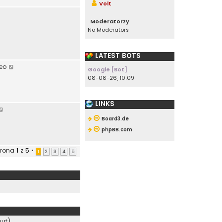
Volt
Moderatorzy
No Moderators
a
LATEST BOTS
W
eo
Google [Bot]
y
w
08-08-26, 10:09
ś
w
i
LINKS
W
e
y
t
Board3.de
ś
l
phpBB.com
w
n
i
a
trona
1
z
5
•
1
2
3
4
5
e
j
t
n
l
o
n
w
a
s
j
z
n
y
o
p
nut)