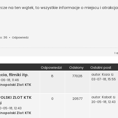
jeszcze na ten wątek, to wszystkie informacje o miejscu i atrakcja
s: 36
•
Odpowiedz
1 
Odpowiedzi
Odsłony
Ostatni post
W
ia, filmiki itp.
autor:
Koza
8
77028
y
03-07-18, 15:55
-06-18, 11:46
ś
lnopolski Zlot KTK
w
i
OLSKI ZLOT KTK
autor:
Kabat
e
0
20577
y
20-05-18, 12:43
i
t
ś
l
0-05-18, 12:43
n
lnopolski Zlot KTK
i
a