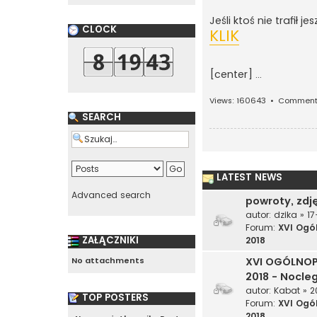
Jeśli ktoś nie trafił 
CLOCK
KLIK
[center]
...
Views: 160643 •
Comment
SEARCH
LATEST NEWS
Advanced search
powroty, zdjęc
autor:
dzika
» 17
Forum:
XVI Ogó
ZAŁĄCZNIKI
2018
No attachments
XVI OGÓLNOP
2018 - Nocleg
autor:
Kabat
» 2
TOP POSTERS
Forum:
XVI Ogó
2018