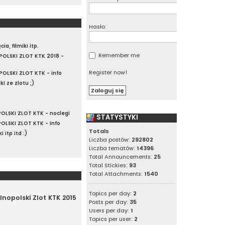
Hasło:
ia, filmiki itp.
Remember me
OLSKI ZLOT KTK 2018 -
Register now!
OLSKI ZLOT KTK - info
iki ze zlotu ;)
LSKI ZLOT KTK - noclegi
STATYSTYKI
LSKI ZLOT KTK - info
Totals
i itp itd :)
Liczba postów:
292802
Liczba tematów:
14396
Total Announcements:
25
Total Stickies:
93
Total Attachments:
1540
Topics per day:
2
ólnopolski Zlot KTK 2015
Posts per day:
35
Users per day:
1
Topics per user:
2