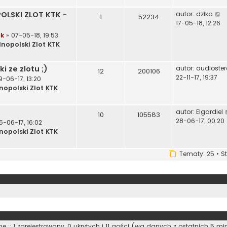
e
j
W
OLSKI ZLOT KTK -
autor:
dzika
t
n
1
52234
y
17-05-18, 12:26
l
o
ś
n
w
ck
» 07-05-18, 19:53
w
s
lnopolski Zlot KTK
i
j
z
e
n
y
ki ze zlotu ;)
autor:
audioster
t
o
12
200106
p
22-11-17, 19:37
l
9-06-17, 13:20
o
n
s
nopolski Zlot KTK
s
a
z
t
j
y
autor:
Elgardiel
n
10
105583
p
28-06-17, 00:20
5-06-17, 16:02
o
o
nopolski Zlot KTK
w
s
s
t
z
Tematy: 25 • S
y
p
o
s
t
e :: 1 zarejestrowany, 0 ukrytych i 11 gości (wg danych z ostatnich 5 mi