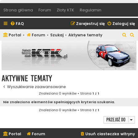
Strona główna
Forum
Zloty KTK
Regulamin
FAQ
Zarejestruj się
Zaloguj się
S
S
Portal
Forum
Szukaj
Aktywne tematy
z
z
u
u
k
k
a
a
j
j
Aktywne tematy
Wyszukiwanie zaawansowane
Znaleziono 0 wyników • Strona
1
z
1
Nie znaleziono elementów spełniających kryteria szukania.
Znaleziono 0 wyników • Strona
1
z
1
Przejdź do
Portal
Forum
Usuń ciasteczka witryny