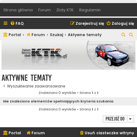
Strona główna
Forum
Zloty KTK
Regulamin
FAQ
Zarejestruj się
Zaloguj się
S
S
Portal
Forum
Szukaj
Aktywne tematy
z
z
u
u
k
k
a
a
j
j
Aktywne tematy
Wyszukiwanie zaawansowane
Znaleziono 0 wyników • Strona
1
z
1
Nie znaleziono elementów spełniających kryteria szukania.
Znaleziono 0 wyników • Strona
1
z
1
Przejdź do
Portal
Forum
Usuń ciasteczka witryny