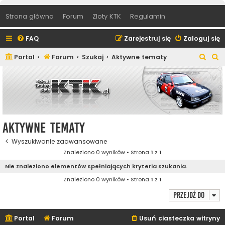
Strona główna
Forum
Zloty KTK
Regulamin
FAQ
Zarejestruj się
Zaloguj się
S
S
Portal
Forum
Szukaj
Aktywne tematy
z
z
u
u
k
k
a
a
j
j
Aktywne tematy
Wyszukiwanie zaawansowane
Znaleziono 0 wyników • Strona
1
z
1
Nie znaleziono elementów spełniających kryteria szukania.
Znaleziono 0 wyników • Strona
1
z
1
Przejdź do
Portal
Forum
Usuń ciasteczka witryny