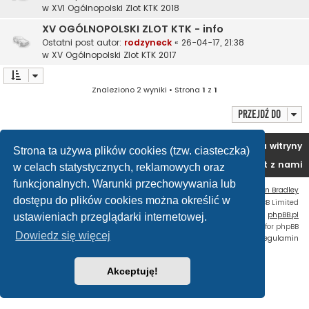
w
XVI Ogólnopolski Zlot KTK 2018
XV OGÓLNOPOLSKI ZLOT KTK - info
Ostatni post autor:
rodzyneck
«
26-04-17, 21:38
w
XV Ogólnopolski Zlot KTK 2017
Znaleziono 2 wyniki • Strona
1
z
1
Przejdź do
Portal
Forum
Usuń ciasteczka witryny
Strona ta używa plików cookies (tzw. ciasteczka)
Kontakt z nami
w celach statystycznych, reklamowych oraz
funkcjonalnych. Warunki przechowywania lub
Flat Style by
Ian Bradley
dostępu do plików cookies można określić w
Technologię dostarcza
phpBB
® Forum Software © phpBB Limited
Polski pakiet językowy dostarcza
phpBB.pl
ustawieniach przeglądarki internetowej.
Custom Code
extension for phpBB
Dowiedz się więcej
Zasady ochrony danych osobowych
|
Regulamin
Akceptuję!