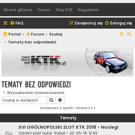
Strona główna
Forum
Zloty KTK
Regulamin
FAQ
Zarejestruj się
Zaloguj się
S
S
Portal
Forum
Szukaj
z
z
Tematy bez odpowiedzi
u
u
k
k
a
a
j
j
Tematy bez odpowiedzi
Wyszukiwanie zaawansowane
Szukaj
Wyszukiwanie zaawansowane
Znaleziono 2 wyniki • Strona
1
z
1
Tematy
XVI OGÓLNOPOLSKI ZLOT KTK 2018 - Noclegi
Ostatni post autor:
Kabat
«
20-05-18, 12:43