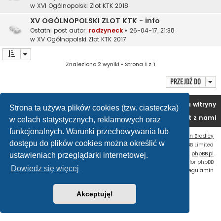
w
XVI Ogólnopolski Zlot KTK 2018
XV OGÓLNOPOLSKI ZLOT KTK - info
Ostatni post autor:
rodzyneck
«
26-04-17, 21:38
w
XV Ogólnopolski Zlot KTK 2017
Znaleziono 2 wyniki • Strona
1
z
1
Przejdź do
Portal
Forum
Usuń ciasteczka witryny
Strona ta używa plików cookies (tzw. ciasteczka)
Kontakt z nami
w celach statystycznych, reklamowych oraz
funkcjonalnych. Warunki przechowywania lub
Flat Style by
Ian Bradley
dostępu do plików cookies można określić w
Technologię dostarcza
phpBB
® Forum Software © phpBB Limited
Polski pakiet językowy dostarcza
phpBB.pl
ustawieniach przeglądarki internetowej.
Custom Code
extension for phpBB
Dowiedz się więcej
Zasady ochrony danych osobowych
|
Regulamin
Akceptuję!