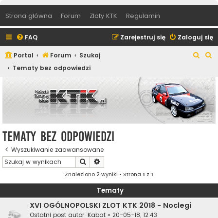
Strona główna
Forum
Zloty KTK
Regulamin
FAQ
Zarejestruj się
Zaloguj się
S
S
Portal
Forum
Szukaj
z
z
Tematy bez odpowiedzi
u
u
k
k
a
a
j
j
Tematy bez odpowiedzi
Wyszukiwanie zaawansowane
Szukaj
Wyszukiwanie zaawansowane
Znaleziono 2 wyniki • Strona
1
z
1
Tematy
XVI OGÓLNOPOLSKI ZLOT KTK 2018 - Noclegi
Ostatni post autor:
Kabat
«
20-05-18, 12:43