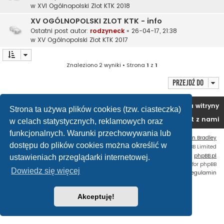
w
XVI Ogólnopolski Zlot KTK 2018
XV OGÓLNOPOLSKI ZLOT KTK - info
Ostatni post autor:
rodzyneck
«
26-04-17, 21:38
w
XV Ogólnopolski Zlot KTK 2017
Znaleziono 2 wyniki • Strona
1
z
1
Przejdź do
Portal
Forum
Usuń ciasteczka witryny
Strona ta używa plików cookies (tzw. ciasteczka)
Kontakt z nami
w celach statystycznych, reklamowych oraz
funkcjonalnych. Warunki przechowywania lub
Flat Style by
Ian Bradley
dostępu do plików cookies można określić w
Technologię dostarcza
phpBB
® Forum Software © phpBB Limited
Polski pakiet językowy dostarcza
phpBB.pl
ustawieniach przeglądarki internetowej.
Custom Code
extension for phpBB
Dowiedz się więcej
Zasady ochrony danych osobowych
|
Regulamin
Akceptuję!