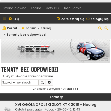
Strona główna
Forum
Zloty KTK
Regulamin
FAQ
Zarejestruj się
Zaloguj się
S
S
Portal
Forum
Szukaj
z
z
Tematy bez odpowiedzi
u
u
k
k
a
a
j
j
Tematy bez odpowiedzi
Wyszukiwanie zaawansowane
Szukaj
Wyszukiwanie zaawansowane
Znaleziono 2 wyniki • Strona
1
z
1
Tematy
XVI OGÓLNOPOLSKI ZLOT KTK 2018 - Noclegi
Ostatni post autor:
Kabat
«
20-05-18, 12:43