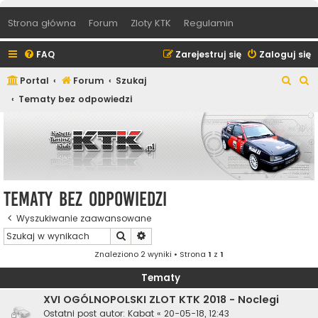
Strona główna
Forum
Zloty KTK
Regulamin
FAQ
Zarejestruj się
Zaloguj się
S
S
Portal
Forum
Szukaj
z
z
Tematy bez odpowiedzi
u
u
k
k
a
a
j
j
Tematy bez odpowiedzi
Wyszukiwanie zaawansowane
Szukaj
Wyszukiwanie zaawansowane
Znaleziono 2 wyniki • Strona
1
z
1
Tematy
XVI OGÓLNOPOLSKI ZLOT KTK 2018 - Noclegi
Ostatni post autor:
Kabat
«
20-05-18, 12:43