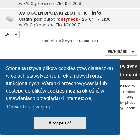
w
XVI Ogólnopolski Zlot KTK 2018
XV OGÓLNOPOLSKI ZLOT KTK - info
Ostatni post autor:
rodzyneck
«
26-04-17, 21:38
w
XV Ogólnopolski Zlot KTK 2017
Znaleziono 2 wyniki • Strona
1
z
1
Przejdź do
Portal
Forum
Usuń ciasteczka witryny
Strona ta używa plików cookies (tzw. ciasteczka)
Kontakt z nami
w celach statystycznych, reklamowych oraz
funkcjonalnych. Warunki przechowywania lub
Flat Style by
Ian Bradley
dostępu do plików cookies można określić w
Technologię dostarcza
phpBB
® Forum Software © phpBB Limited
Polski pakiet językowy dostarcza
phpBB.pl
ustawieniach przeglądarki internetowej.
Custom Code
extension for phpBB
Dowiedz się więcej
Zasady ochrony danych osobowych
|
Regulamin
Akceptuję!