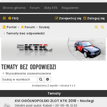
Strona główna
Forum
Zloty KTK
Regulamin
FAQ
Zarejestruj się
Zaloguj się
S
S
Portal
Forum
Szukaj
z
z
Tematy bez odpowiedzi
u
u
k
k
a
a
j
j
Tematy bez odpowiedzi
Wyszukiwanie zaawansowane
Szukaj
Wyszukiwanie zaawansowane
Znaleziono 2 wyniki • Strona
1
z
1
Tematy
XVI OGÓLNOPOLSKI ZLOT KTK 2018 - Noclegi
Ostatni post autor:
Kabat
«
20-05-18, 12:43