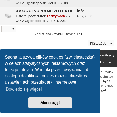
w
XVI Ogólnopolski Zlot KTK 2018
XV OGÓLNOPOLSKI ZLOT KTK - info
Ostatni post autor:
rodzyneck
«
26-04-17, 21:38
w
XV Ogólnopolski Zlot KTK 2017
Znaleziono 2 wyniki • Strona
1
z
1
Przejdź do
Portal
Forum
Usuń ciasteczka witryny
Strona ta używa plików cookies (tzw. ciasteczka)
Kontakt z nami
w celach statystycznych, reklamowych oraz
funkcjonalnych. Warunki przechowywania lub
Flat Style by
Ian Bradley
dostępu do plików cookies można określić w
Technologię dostarcza
phpBB
® Forum Software © phpBB Limited
Polski pakiet językowy dostarcza
phpBB.pl
ustawieniach przeglądarki internetowej.
Custom Code
extension for phpBB
Dowiedz się więcej
Zasady ochrony danych osobowych
|
Regulamin
Akceptuję!