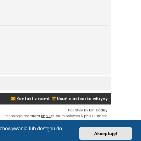
Kontakt z nami
Usuń ciasteczka witryny
Flat Style by
Ian Bradley
Technologię dostarcza
phpBB
® Forum Software © phpBB Limited
Polski pakiet językowy dostarcza
phpBB.pl
Custom Code
extension for phpBB
zechowywania lub dostępu do
Zasady ochrony danych osobowych
|
Regulamin
Akceptuję!