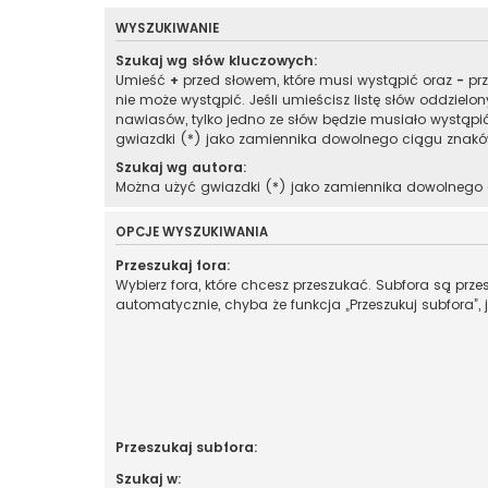
WYSZUKIWANIE
Szukaj wg słów kluczowych:
Umieść
+
przed słowem, które musi wystąpić oraz
-
prz
nie może wystąpić. Jeśli umieścisz listę słów oddzielo
nawiasów, tylko jedno ze słów będzie musiało wystąpi
gwiazdki (*) jako zamiennika dowolnego ciągu znakó
Szukaj wg autora:
Można użyć gwiazdki (*) jako zamiennika dowolnego
OPCJE WYSZUKIWANIA
Przeszukaj fora:
Wybierz fora, które chcesz przeszukać. Subfora są prz
automatycznie, chyba że funkcja „Przeszukuj subfora”, 
Przeszukaj subfora:
Szukaj w: