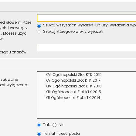
ed słowem, które
Szukaj wszystkich wyrażeń lub użyj wyrażenia 
nych
|
wewnątrz
Szukaj któregokolwiek z wyrażeń
ć. Możesz użyć
w.
 ciągu znaków.
eszukiwane
jest wyłączona.
Tak
Nie
Temat i treść posta