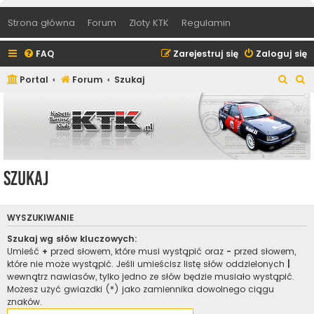
Strona główna
Forum
Zloty KTK
Regulamin
FAQ
Zarejestruj się
Zaloguj się
S
S
Portal
Forum
Szukaj
z
z
u
u
k
k
a
a
j
j
Szukaj
WYSZUKIWANIE
Szukaj wg słów kluczowych:
Umieść
+
przed słowem, które musi wystąpić oraz
-
przed słowem,
które nie może wystąpić. Jeśli umieścisz listę słów oddzielonych
|
wewnątrz nawiasów, tylko jedno ze słów będzie musiało wystąpić.
Możesz użyć gwiazdki (*) jako zamiennika dowolnego ciągu
znaków.