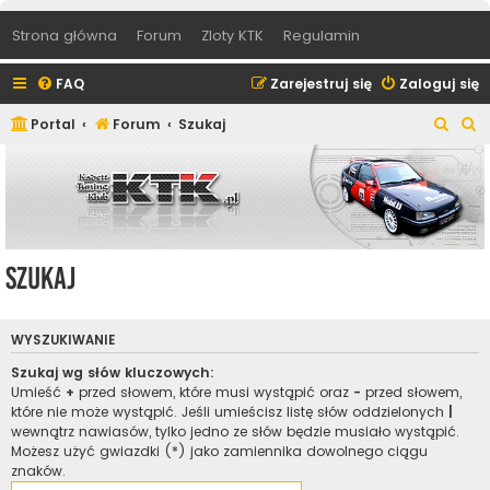
Strona główna
Forum
Zloty KTK
Regulamin
FAQ
Zarejestruj się
Zaloguj się
S
S
Portal
Forum
Szukaj
z
z
u
u
k
k
a
a
j
j
Szukaj
WYSZUKIWANIE
Szukaj wg słów kluczowych:
Umieść
+
przed słowem, które musi wystąpić oraz
-
przed słowem,
które nie może wystąpić. Jeśli umieścisz listę słów oddzielonych
|
wewnątrz nawiasów, tylko jedno ze słów będzie musiało wystąpić.
Możesz użyć gwiazdki (*) jako zamiennika dowolnego ciągu
znaków.