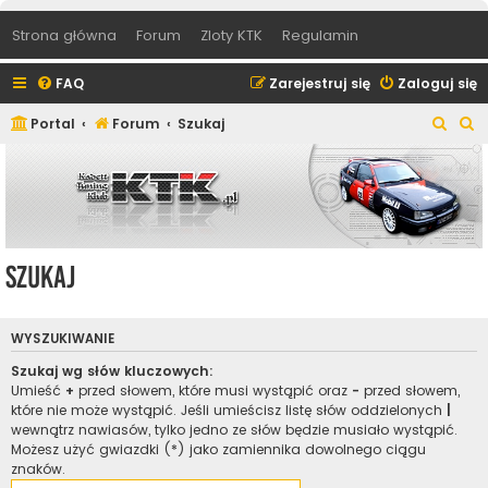
Strona główna
Forum
Zloty KTK
Regulamin
FAQ
Zarejestruj się
Zaloguj się
S
S
Portal
Forum
Szukaj
z
z
u
u
k
k
a
a
j
j
Szukaj
WYSZUKIWANIE
Szukaj wg słów kluczowych:
Umieść
+
przed słowem, które musi wystąpić oraz
-
przed słowem,
które nie może wystąpić. Jeśli umieścisz listę słów oddzielonych
|
wewnątrz nawiasów, tylko jedno ze słów będzie musiało wystąpić.
Możesz użyć gwiazdki (*) jako zamiennika dowolnego ciągu
znaków.