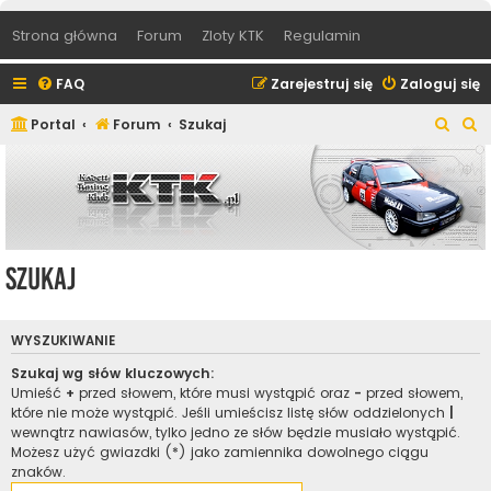
Strona główna
Forum
Zloty KTK
Regulamin
FAQ
Zarejestruj się
Zaloguj się
S
S
Portal
Forum
Szukaj
z
z
u
u
k
k
a
a
j
j
Szukaj
WYSZUKIWANIE
Szukaj wg słów kluczowych:
Umieść
+
przed słowem, które musi wystąpić oraz
-
przed słowem,
które nie może wystąpić. Jeśli umieścisz listę słów oddzielonych
|
wewnątrz nawiasów, tylko jedno ze słów będzie musiało wystąpić.
Możesz użyć gwiazdki (*) jako zamiennika dowolnego ciągu
znaków.