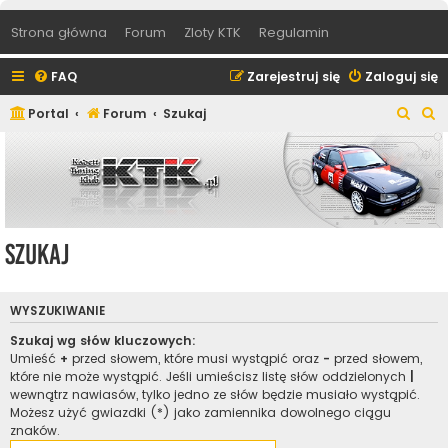
Strona główna
Forum
Zloty KTK
Regulamin
FAQ
Zarejestruj się
Zaloguj się
S
S
Portal
Forum
Szukaj
z
z
u
u
k
k
a
a
j
j
Szukaj
WYSZUKIWANIE
Szukaj wg słów kluczowych:
Umieść
+
przed słowem, które musi wystąpić oraz
-
przed słowem,
które nie może wystąpić. Jeśli umieścisz listę słów oddzielonych
|
wewnątrz nawiasów, tylko jedno ze słów będzie musiało wystąpić.
Możesz użyć gwiazdki (*) jako zamiennika dowolnego ciągu
znaków.