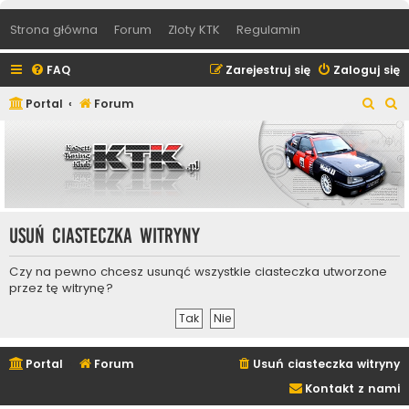
Strona główna
Forum
Zloty KTK
Regulamin
FAQ
Zarejestruj się
Zaloguj się
S
S
Portal
Forum
z
z
u
u
k
k
a
a
j
j
Usuń ciasteczka witryny
Czy na pewno chcesz usunąć wszystkie ciasteczka utworzone
przez tę witrynę?
Portal
Forum
Usuń ciasteczka witryny
Kontakt z nami