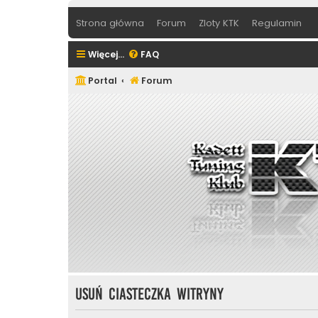
Strona główna
Forum
Zloty KTK
Regulamin
Więcej…
FAQ
Portal
Forum
Usuń ciasteczka witryny