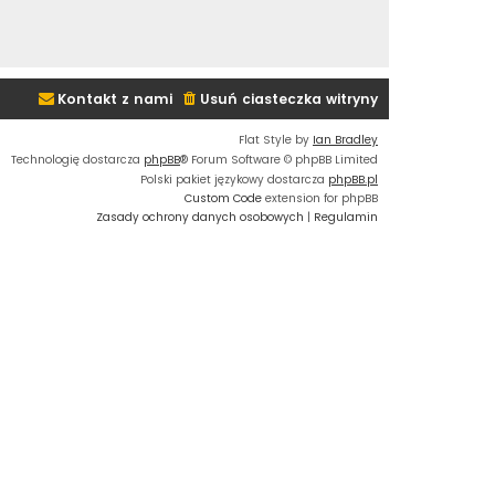
Kontakt z nami
Usuń ciasteczka witryny
Flat Style by
Ian Bradley
Technologię dostarcza
phpBB
® Forum Software © phpBB Limited
Polski pakiet językowy dostarcza
phpBB.pl
Custom Code
extension for phpBB
Zasady ochrony danych osobowych
|
Regulamin