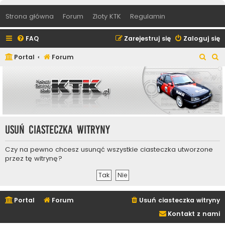
Strona główna
Forum
Zloty KTK
Regulamin
FAQ
Zarejestruj się
Zaloguj się
S
S
Portal
Forum
z
z
u
u
k
k
a
a
j
j
Usuń ciasteczka witryny
Czy na pewno chcesz usunąć wszystkie ciasteczka utworzone
przez tę witrynę?
Portal
Forum
Usuń ciasteczka witryny
Kontakt z nami