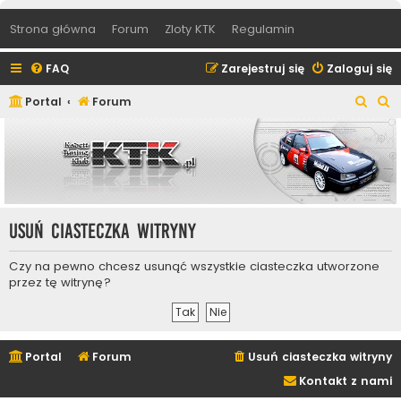
Strona główna
Forum
Zloty KTK
Regulamin
FAQ
Zarejestruj się
Zaloguj się
S
S
Portal
Forum
z
z
u
u
k
k
a
a
j
j
Usuń ciasteczka witryny
Czy na pewno chcesz usunąć wszystkie ciasteczka utworzone
przez tę witrynę?
Portal
Forum
Usuń ciasteczka witryny
Kontakt z nami