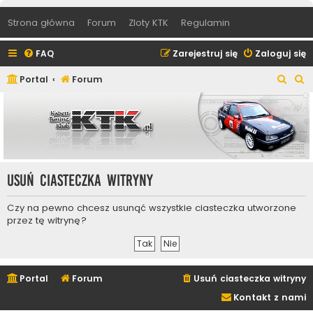
Strona główna
Forum
Zloty KTK
Regulamin
FAQ
Zarejestruj się
Zaloguj się
S
S
Portal
Forum
z
z
u
u
k
k
a
a
j
j
Usuń ciasteczka witryny
Czy na pewno chcesz usunąć wszystkie ciasteczka utworzone
przez tę witrynę?
Portal
Forum
Usuń ciasteczka witryny
Kontakt z nami