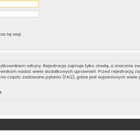
s tej sesji
kownikiem witryny. Rejestracja zajmuje tylko chwilę, a znacznie zwi
kownikom nadać wiele dodatkowych uprawnień. Przed rejestracją z
na często zadawane pytania (FAQ), gdzie jest wyjaśnionych wiel
h